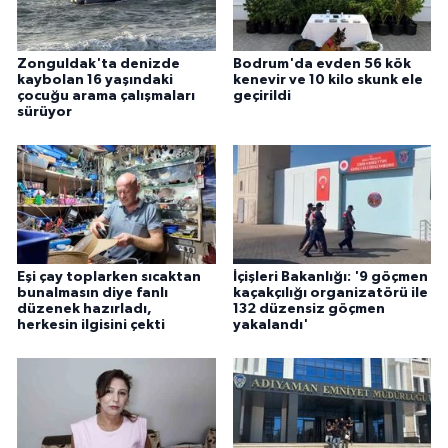
Zonguldak'ta denizde
Bodrum'da evden 56 kök
kaybolan 16 yaşındaki
kenevir ve 10 kilo skunk ele
çocuğu arama çalışmaları
geçirildi
sürüyor
Eşi çay toplarken sıcaktan
İçişleri Bakanlığı: '9 göçmen
bunalmasın diye fanlı
kaçakçılığı organizatörü ile
düzenek hazırladı,
132 düzensiz göçmen
herkesin ilgisini çekti
yakalandı'