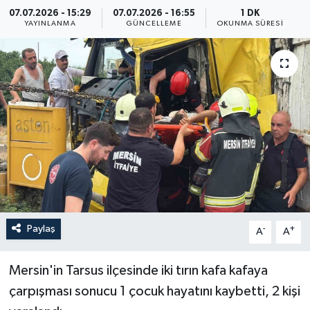
07.07.2026 - 15:29
07.07.2026 - 16:55
1 DK
ÖZEL HABER
YAYINLANMA
GÜNCELLEME
OKUNMA SÜRESI
RÖPORTAJLAR
SAĞLIK
SİYASET
GÜNCEL
SPOR
Paylaş
-
+
A
A
YAŞAM
Mersin'in Tarsus ilçesinde iki tırın kafa kafaya
Yerel
çarpışması sonucu 1 çocuk hayatını kaybetti, 2 kişi