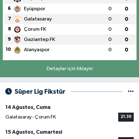
6
Eyüpspor
0
0
7
Galatasaray
0
0
8
Çorum FK
0
0
9
Gaziantep FK
0
0
10
Alanyaspor
0
0
Detaylar için tıklayın
Süper Lig Fikstür
14 Ağustos, Cuma
Galatasaray - Çorum FK
21:30
15 Ağustos, Cumartesi