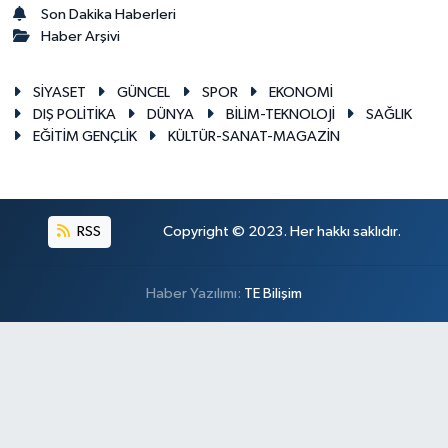
Son Dakika Haberleri
Haber Arşivi
SİYASET
GÜNCEL
SPOR
EKONOMİ
DIŞ POLİTİKA
DÜNYA
BİLİM-TEKNOLOJİ
SAĞLIK
EĞİTİM GENÇLİK
KÜLTÜR-SANAT-MAGAZİN
RSS
Copyright © 2023. Her hakkı saklıdır.
Haber Yazılımı:
TE Bilişim