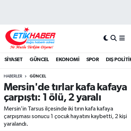
BİLİM-TEKNOLOJİ
Nöbetçi Eczaneler
DIŞ POLİTİKA
Hava Durumu
DÜNYA
İstanbul Namaz Vakitleri
SİYASET
GÜNCEL
EKONOMİ
SPOR
DIŞ POLİTİ
EĞİTİM GENÇLİK
Trafik Durumu
HABERLER
GÜNCEL
EKONOMİ
Süper Lig Puan Durumu ve Fikstür
Mersin'de tırlar kafa kafaya
çarpıştı: 1 ölü, 2 yaralı
KÖŞE YAZILARI
Tüm Manşetler
Mersin'in Tarsus ilçesinde iki tırın kafa kafaya
KÜLTÜR-SANAT-MAGAZİN
Son Dakika Haberleri
çarpışması sonucu 1 çocuk hayatını kaybetti, 2 kişi
yaralandı.
MEDYA
Haber Arşivi