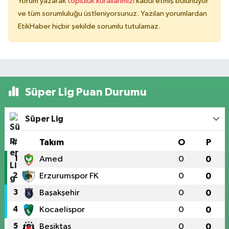
Yorum yazarak
topluluk kurallarımızı
kabul etmiş bulunuyor
ve tüm sorumluluğu üstleniyorsunuz. Yazılan yorumlardan
EtikHaber hiçbir şekilde sorumlu tutulamaz.
Süper Lig Puan Durumu
Süper Lig
#
Takım
O
P
1
Amed
0
0
2
Erzurumspor FK
0
0
3
Başakşehir
0
0
4
Kocaelispor
0
0
5
Beşiktaş
0
0