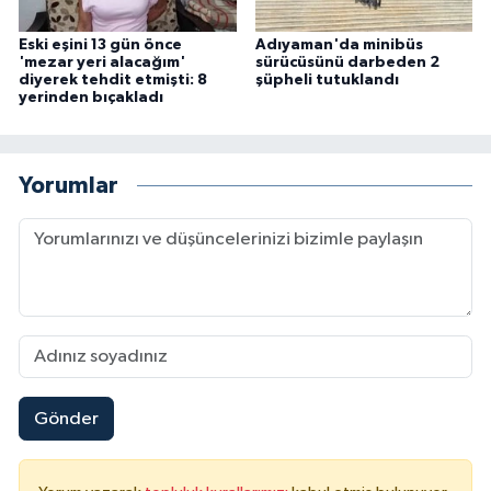
Eski eşini 13 gün önce
Adıyaman'da minibüs
'mezar yeri alacağım'
sürücüsünü darbeden 2
diyerek tehdit etmişti: 8
şüpheli tutuklandı
yerinden bıçakladı
Yorumlar
Gönder