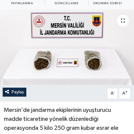
YAYINLANMA
GÜNCELLEME
OKUNMA SÜRESI
ÖZEL HABER
RÖPORTAJLAR
SAĞLIK
SİYASET
GÜNCEL
SPOR
Paylaş
-
+
A
A
YAŞAM
Mersin'de jandarma ekiplerinin uyuşturucu
Yerel
madde ticaretine yönelik düzenlediği
operasyonda 5 kilo 250 gram kubar esrar ele