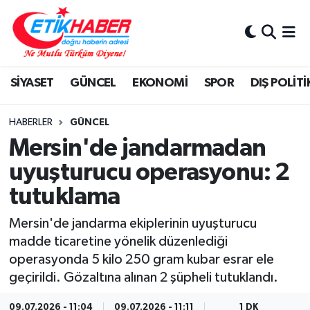
BİLİM-TEKNOLOJİ
Nöbetçi Eczaneler
SİYASET
GÜNCEL
EKONOMİ
SPOR
DIŞ POLİTİ
DIŞ POLİTİKA
Hava Durumu
DÜNYA
İstanbul Namaz Vakitleri
HABERLER
GÜNCEL
Mersin'de jandarmadan
EĞİTİM GENÇLİK
Trafik Durumu
uyuşturucu operasyonu: 2
tutuklama
EKONOMİ
Süper Lig Puan Durumu ve Fikstür
Mersin'de jandarma ekiplerinin uyuşturucu
KÖŞE YAZILARI
Tüm Manşetler
madde ticaretine yönelik düzenlediği
operasyonda 5 kilo 250 gram kubar esrar ele
KÜLTÜR-SANAT-MAGAZİN
Son Dakika Haberleri
geçirildi. Gözaltına alınan 2 şüpheli tutuklandı.
MEDYA
Haber Arşivi
09.07.2026 - 11:04
09.07.2026 - 11:11
1 DK