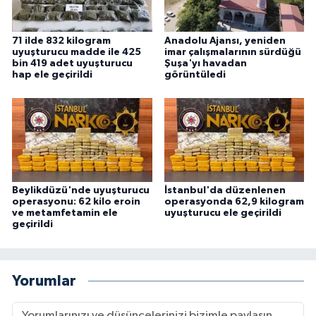
71 ilde 832 kilogram
Anadolu Ajansı, yeniden
uyuşturucu madde ile 425
imar çalışmalarının sürdüğü
bin 419 adet uyuşturucu
Şuşa'yı havadan
hap ele geçirildi
görüntüledi
Beylikdüzü'nde uyuşturucu
İstanbul'da düzenlenen
operasyonu: 62 kilo eroin
operasyonda 62,9 kilogram
ve metamfetamin ele
uyuşturucu ele geçirildi
geçirildi
Yorumlar