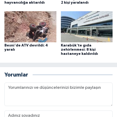
hayvancılığa aktarıldı
2 kişi yaralandı
Besni'de ATV devrildi: 4
Karabük'te gıda
yaralı
zehirlenmesi: 8 kişi
hastaneye kaldırıldı
Yorumlar