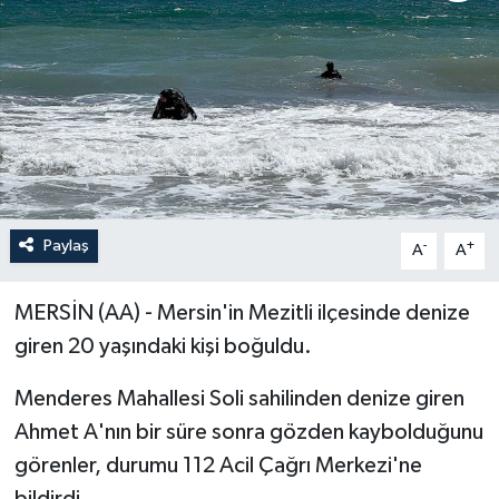
ÖZEL HABER
RÖPORTAJLAR
SAĞLIK
SİYASET
Paylaş
-
+
A
A
GÜNCEL
MERSİN (AA) - Mersin'in Mezitli ilçesinde denize
SPOR
giren 20 yaşındaki kişi boğuldu.
YAŞAM
Menderes Mahallesi Soli sahilinden denize giren
Ahmet A'nın bir süre sonra gözden kaybolduğunu
Yerel
görenler, durumu 112 Acil Çağrı Merkezi'ne