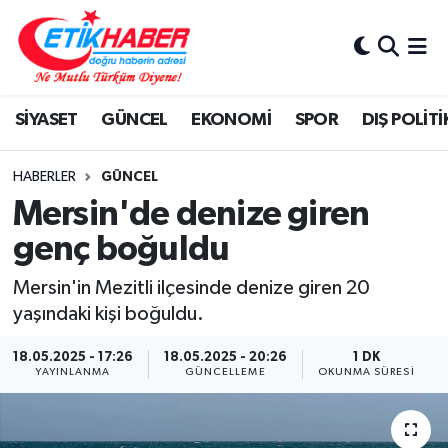
BİLİM-TEKNOLOJİ
Nöbetçi Eczaneler
SİYASET
GÜNCEL
EKONOMİ
SPOR
DIŞ POLİTİ
DIŞ POLİTİKA
Hava Durumu
DÜNYA
İstanbul Namaz Vakitleri
HABERLER
GÜNCEL
Mersin'de denize giren
EĞİTİM GENÇLİK
Trafik Durumu
genç boğuldu
EKONOMİ
Süper Lig Puan Durumu ve Fikstür
Mersin'in Mezitli ilçesinde denize giren 20
yaşındaki kişi boğuldu.
KÖŞE YAZILARI
Tüm Manşetler
18.05.2025 - 17:26
18.05.2025 - 20:26
1 DK
YAYINLANMA
GÜNCELLEME
OKUNMA SÜRESI
KÜLTÜR-SANAT-MAGAZİN
Son Dakika Haberleri
MEDYA
Haber Arşivi