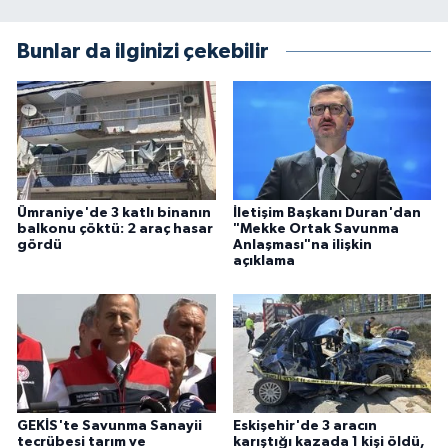
Bunlar da ilginizi çekebilir
Ümraniye'de 3 katlı binanın
İletişim Başkanı Duran'dan
balkonu çöktü: 2 araç hasar
"Mekke Ortak Savunma
gördü
Anlaşması"na ilişkin
açıklama
GEKİS'te Savunma Sanayii
Eskişehir'de 3 aracın
tecrübesi tarım ve
karıştığı kazada 1 kişi öldü,