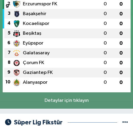
2
Erzurumspor FK
0
0
3
Başakşehir
0
0
4
Kocaelispor
0
0
5
Beşiktaş
0
0
6
Eyüpspor
0
0
7
Galatasaray
0
0
8
Çorum FK
0
0
9
Gaziantep FK
0
0
10
Alanyaspor
0
0
Detaylar için tıklayın
Süper Lig Fikstür