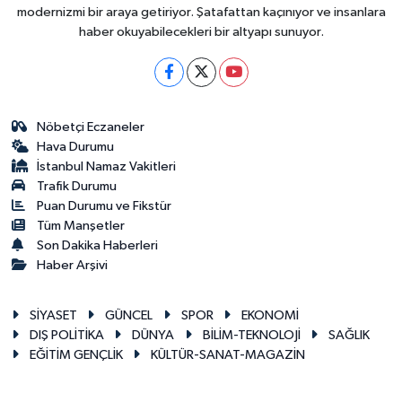
modernizmi bir araya getiriyor. Şatafattan kaçınıyor ve insanlara
haber okuyabilecekleri bir altyapı sunuyor.
Nöbetçi Eczaneler
Hava Durumu
İstanbul Namaz Vakitleri
Trafik Durumu
Puan Durumu ve Fikstür
Tüm Manşetler
Son Dakika Haberleri
Haber Arşivi
SİYASET
GÜNCEL
SPOR
EKONOMİ
DIŞ POLİTİKA
DÜNYA
BİLİM-TEKNOLOJİ
SAĞLIK
EĞİTİM GENÇLİK
KÜLTÜR-SANAT-MAGAZİN