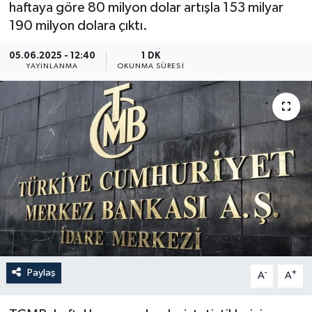
haftaya göre 80 milyon dolar artışla 153 milyar
ÖZEL HABER
190 milyon dolara çıktı.
05.06.2025 - 12:40
1 DK
RÖPORTAJLAR
YAYINLANMA
OKUNMA SÜRESI
SAĞLIK
SİYASET
GÜNCEL
SPOR
YAŞAM
Yerel
Paylaş
-
+
A
A