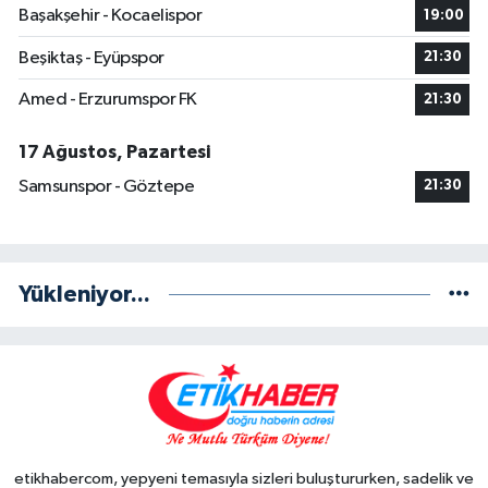
Başakşehir - Kocaelispor
19:00
Beşiktaş - Eyüpspor
21:30
Amed - Erzurumspor FK
21:30
17 Ağustos, Pazartesi
Samsunspor - Göztepe
21:30
Yükleniyor...
etikhabercom, yepyeni temasıyla sizleri buluştururken, sadelik ve