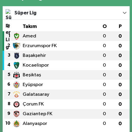
Süper Lig
#
Takım
O
P
1
Amed
0
0
2
Erzurumspor FK
0
0
3
Başakşehir
0
0
4
Kocaelispor
0
0
5
Beşiktaş
0
0
6
Eyüpspor
0
0
7
Galatasaray
0
0
8
Çorum FK
0
0
9
Gaziantep FK
0
0
10
Alanyaspor
0
0