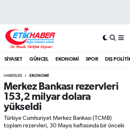
BİLİM-TEKNOLOJİ
Nöbetçi Eczaneler
DIŞ POLİTİKA
Hava Durumu
DÜNYA
İstanbul Namaz Vakitleri
SİYASET
GÜNCEL
EKONOMİ
SPOR
DIŞ POLİTİ
EĞİTİM GENÇLİK
Trafik Durumu
HABERLER
EKONOMİ
EKONOMİ
Süper Lig Puan Durumu ve Fikstür
Merkez Bankası rezervleri
153,2 milyar dolara
KÖŞE YAZILARI
Tüm Manşetler
yükseldi
KÜLTÜR-SANAT-MAGAZİN
Son Dakika Haberleri
Türkiye Cumhuriyet Merkez Bankası (TCMB)
toplam rezervleri, 30 Mayıs haftasında bir önceki
MEDYA
Haber Arşivi