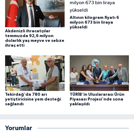
Altının kilogram fiyatı 6
milyon 673 bin liraya
yükseldi
Akdenizli ihracatçılar
temmuzda 92,6 milyon
dolarlık yaş meyve ve sebze
ihraç etti
Tekirdağ'da 780 arı
TÜRİB'in Uluslararası Ürün
yetiştiricisine yem desteği
Piyasası Projesi'nde sona
sağlandı
yaklaşıldı
Yorumlar