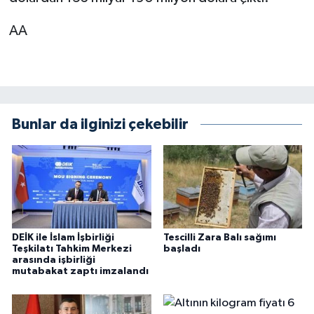
AA
Bunlar da ilginizi çekebilir
DEİK ile İslam İşbirliği
Tescilli Zara Balı sağımı
Teşkilatı Tahkim Merkezi
başladı
arasında işbirliği
mutabakat zaptı imzalandı