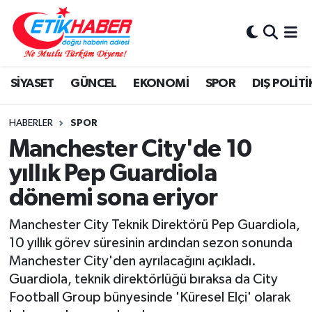
BİLİM-TEKNOLOJİ
Nöbetçi Eczaneler
SİYASET
GÜNCEL
EKONOMİ
SPOR
DIŞ POLİTİ
DIŞ POLİTİKA
Hava Durumu
DÜNYA
İstanbul Namaz Vakitleri
HABERLER
SPOR
Manchester City'de 10
EĞİTİM GENÇLİK
Trafik Durumu
yıllık Pep Guardiola
dönemi sona eriyor
EKONOMİ
Süper Lig Puan Durumu ve Fikstür
Manchester City Teknik Direktörü Pep Guardiola,
KÖŞE YAZILARI
Tüm Manşetler
10 yıllık görev süresinin ardından sezon sonunda
Manchester City'den ayrılacağını açıkladı.
KÜLTÜR-SANAT-MAGAZİN
Son Dakika Haberleri
Guardiola, teknik direktörlüğü bıraksa da City
Football Group bünyesinde 'Küresel Elçi' olarak
MEDYA
Haber Arşivi