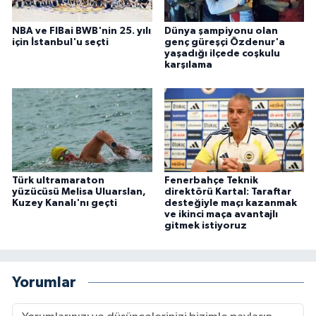
NBA ve FIBai BWB'nin 25. yılı
Dünya şampiyonu olan
için İstanbul'u seçti
genç güreşçi Özdenur'a
yaşadığı ilçede coşkulu
karşılama
Türk ultramaraton
Fenerbahçe Teknik
yüzücüsü Melisa Uluarslan,
direktörü Kartal: Taraftar
Kuzey Kanalı'nı geçti
desteğiyle maçı kazanmak
ve ikinci maça avantajlı
gitmek istiyoruz
Yorumlar