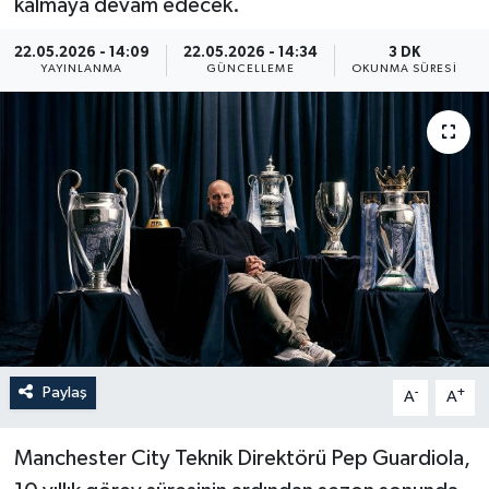
kalmaya devam edecek.
ÖZEL HABER
22.05.2026 - 14:09
22.05.2026 - 14:34
3 DK
YAYINLANMA
GÜNCELLEME
OKUNMA SÜRESI
RÖPORTAJLAR
SAĞLIK
SİYASET
GÜNCEL
SPOR
YAŞAM
Paylaş
-
+
A
A
Yerel
Manchester City Teknik Direktörü Pep Guardiola,