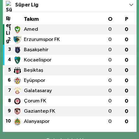
Süper Lig
#
Takım
O
P
1
Amed
0
0
2
Erzurumspor FK
0
0
3
Başakşehir
0
0
4
Kocaelispor
0
0
5
Beşiktaş
0
0
6
Eyüpspor
0
0
7
Galatasaray
0
0
8
Çorum FK
0
0
9
Gaziantep FK
0
0
10
Alanyaspor
0
0