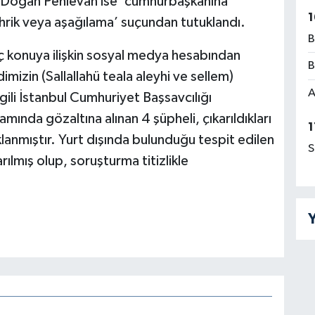
i Doğan Pehlevan ise ‘cumhurbaşkanına
1
ahrik veya aşağılama’ suçundan tutuklandı.
B
 konuya ilişkin sosyal medya hesabından
B
izin (Sallallahü teala aleyhi ve sellem)
A
lgili İstanbul Cumhuriyet Başsavcılığı
ında gözaltına alınan 4 şüpheli, çıkarıldıkları
1
anmıştır. Yurt dışında bulunduğu tespit edilen
S
rılmış olup, soruşturma titizlikle
Y