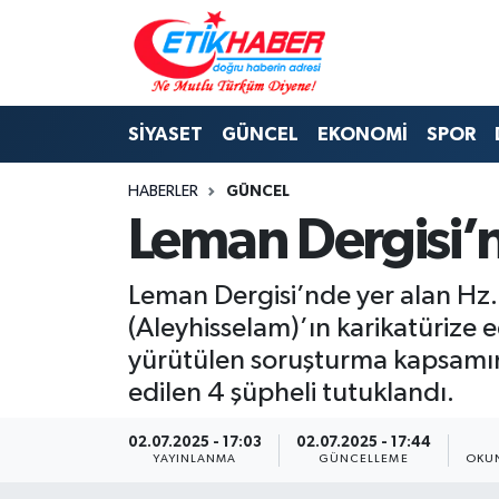
BİLİM-TEKNOLOJİ
Nöbetçi Eczaneler
SİYASET
GÜNCEL
EKONOMİ
SPOR
DIŞ POLİTİKA
Hava Durumu
HABERLER
GÜNCEL
DÜNYA
İstanbul Namaz Vakitleri
Leman Dergisi’n
EĞİTİM GENÇLİK
Trafik Durumu
Leman Dergisi’nde yer alan Hz.
EKONOMİ
Süper Lig Puan Durumu ve Fikstür
(Aleyhisselam)’ın karikatürize 
yürütülen soruşturma kapsamın
KÖŞE YAZILARI
Tüm Manşetler
edilen 4 şüpheli tutuklandı.
KÜLTÜR-SANAT-MAGAZİN
Son Dakika Haberleri
02.07.2025 - 17:03
02.07.2025 - 17:44
YAYINLANMA
GÜNCELLEME
OKUN
MEDYA
Haber Arşivi