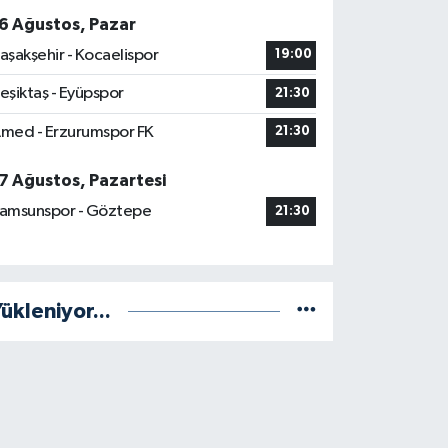
6 Ağustos, Pazar
aşakşehir - Kocaelispor
19:00
eşiktaş - Eyüpspor
21:30
med - Erzurumspor FK
21:30
7 Ağustos, Pazartesi
amsunspor - Göztepe
21:30
ükleniyor...