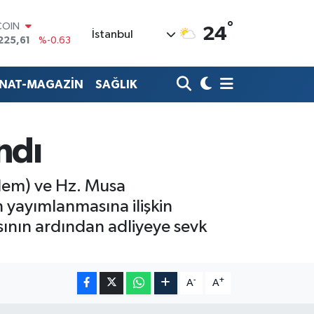
°
COIN
24
İstanbul
225,61
%-0.63
LAR
7143
%0.16
RO
ANAT-MAGAZİN
SAĞLIK
0317
%-0.02
RLİN
2463
%0.07
M ALTIN
ndı
0.40
%0.45
T100
799
%70
llem) ve Hz. Musa
n yayımlanmasına ilişkin
ının ardından adliyeye sevk
-
+
A
A