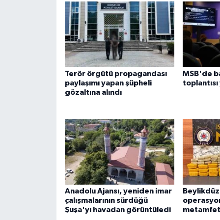
Terör örgütü propagandası
MSB'de ba
paylaşımı yapan şüpheli
toplantısı
gözaltına alındı
Anadolu Ajansı, yeniden imar
Beylikdüz
çalışmalarının sürdüğü
operasyon
Şuşa'yı havadan görüntüledi
metamfeta