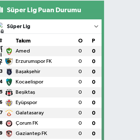
Süper Lig Puan Durumu
Süper Lig
#
Takım
O
P
1
Amed
0
0
2
Erzurumspor FK
0
0
3
Başakşehir
0
0
4
Kocaelispor
0
0
5
Beşiktaş
0
0
6
Eyüpspor
0
0
7
Galatasaray
0
0
8
Çorum FK
0
0
9
Gaziantep FK
0
0