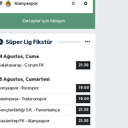
0
Alanyaspor
0
0
Detaylar için tıklayın
Süper Lig Fikstür
4 Ağustos, Cuma
alatasaray - Çorum FK
21:30
5 Ağustos, Cumartesi
onyaspor - Rizespor
19:00
asımpaşa - Trabzonspor
19:00
ençlerbirliği S.K. - Fenerbahçe
21:30
aziantep FK - Alanyaspor
21:30