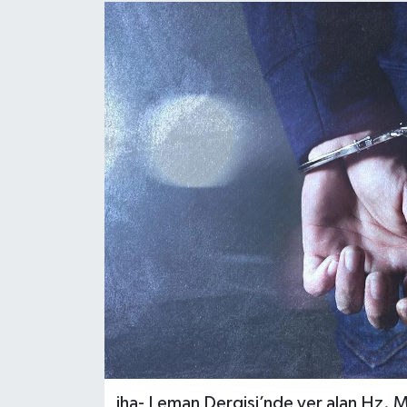
ÖZEL HABER
RÖPORTAJLAR
SAĞLIK
SİYASET
GÜNCEL
SPOR
YAŞAM
Yerel
iha- Leman Dergisi’nde yer alan Hz. M