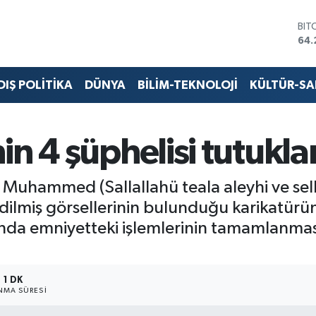
BIT
64.
DO
47,
EU
DIŞ POLİTİKA
DÜNYA
BİLİM-TEKNOLOJİ
KÜLTÜR-S
55,
STE
64,
GRA
in 4 şüphelisi tutukla
651
BİS
13.
 Muhammed (Sallallahü teala aleyhi ve se
edilmiş görsellerinin bulunduğu karikatürü
da emniyetteki işlemlerinin tamamlanmas
1 DK
MA SÜRESI