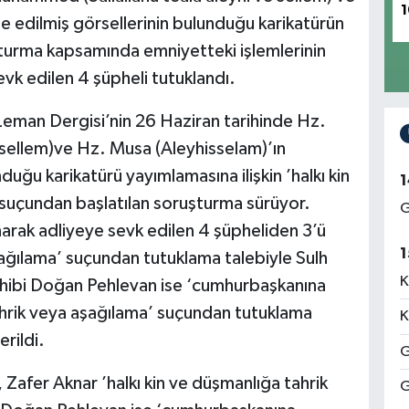
1
e edilmiş görsellerinin bulunduğu karikatürün
şturma kapsamında emniyetteki işlemlerinin
k edilen 4 şüpheli tutuklandı.
Leman Dergisi’nin 26 Haziran tarihinde Hz.
 sellem)ve Hz. Musa (Aleyhisselam)’ın
duğu karikatürü yayımlamasına ilişkin ’halkı kin
1
 suçundan başlatılan soruşturma sürüyor.
G
arak adliyeye sevk edilen 4 şüpheliden 3’ü
1
şağılama’ suçundan tutuklama talebiyle Sulh
K
sahibi Doğan Pehlevan ise ‘cumhurbaşkanına
tahrik veya aşağılama’ suçundan tutuklama
K
rildi.
G
 Zafer Aknar ’halkı kin ve düşmanlığa tahrik
G