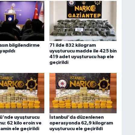
sın bilgilendirme
71 ilde 832 kilogram
 yapıldı
uyuşturucu madde ile 425 bin
419 adet uyuşturucu hap ele
geçirildi
ü'nde uyuşturucu
İstanbul'da düzenlenen
u: 62 kilo eroin ve
operasyonda 62,9 kilogram
min ele geçirildi
uyuşturucu ele geçirildi