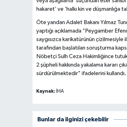
veya aşağılama’ suçundan eser sahib
hakaret’ ve ’halkı kin ve düşmanlığa t
Öte yandan Adalet Bakanı Yılmaz Tunç
yaptığı açıklamada "Peygamber Efendim
saygısızca karikatürünün çizilmesiyle i
tarafından başlatılan soruşturma kapsam
Nöbetçi Sulh Ceza Hakimliğince tutukl
2 şüpheli hakkında yakalama kararı çıka
sürdürülmektedir" ifadelerini kullandı.
Kaynak:
İHA
Bunlar da ilginizi çekebilir