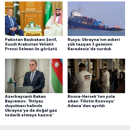
Pakistan Başbakanı Şerif,
Rusya: Ukrayna’nın askeri
Suudi Arabistan Veliaht
yük taşıyan 3 gemisini
Prensi Selman ile görüştü
Karadeniz’de vurduk
Azerbaycanlı Bakan
Bosna-Hersek'ten yola
Bayramov: 'İhtiyaç
çıkan 'Filistin Konvoyu'
duyulması halinde
Adana'dan ayrıldı
Ukrayna'ya da doğal gaz
tedarik etmeye hazırız'