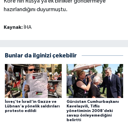
Kore’nin Rusya’ya ek birlikler göndermeye
hazırlandığını duyurmuştu.
Kaynak:
İHA
Bunlar da ilginizi çekebilir
İsveç'te İsrail'in Gazze ve
Gürcistan Cumhurbaşkanı
Lübnan'a yönelik saldırıları
Kavelaşvili, Tiflis
protesto edildi
yönetiminin 2008'deki
savaşı önleyemediğini
belirtti