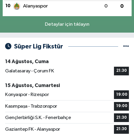
10
Alanyaspor
0
0
Detaylar için tıklayın
Süper Lig Fikstür
14 Ağustos, Cuma
Galatasaray - Çorum FK
21:30
15 Ağustos, Cumartesi
Konyaspor - Rizespor
19:00
Kasımpaşa - Trabzonspor
19:00
Gençlerbirliği S.K. - Fenerbahçe
21:30
Gaziantep FK - Alanyaspor
21:30