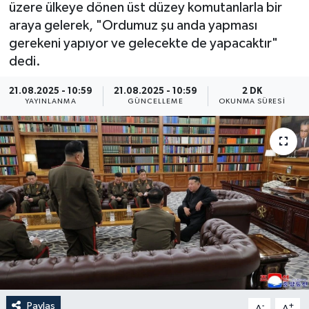
üzere ülkeye dönen üst düzey komutanlarla bir
ÖZEL HABER
araya gelerek, "Ordumuz şu anda yapması
gerekeni yapıyor ve gelecekte de yapacaktır"
RÖPORTAJLAR
dedi.
21.08.2025 - 10:59
21.08.2025 - 10:59
2 DK
SAĞLIK
YAYINLANMA
GÜNCELLEME
OKUNMA SÜRESI
SİYASET
GÜNCEL
SPOR
YAŞAM
Yerel
Paylaş
-
+
A
A