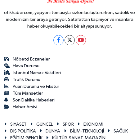
etikhabercom, yepyeni temasıyla sizleri buluştururken, sadelik ve
modernizmi bir araya getiriyor. Şatafattan kaçınıyor ve insanlara
haber okuyabilecekleri bir altyapı sunuyor.
Nöbetçi Eczaneler
Hava Durumu
İstanbul Namaz Vakitleri
Trafik Durumu
Puan Durumu ve Fikstür
Tüm Manşetler
Son Dakika Haberleri
Haber Arşivi
SİYASET
GÜNCEL
SPOR
EKONOMİ
DIŞ POLİTİKA
DÜNYA
BİLİM-TEKNOLOJİ
SAĞLIK
EĞİTİM GENÇLİK
KÜLTÜR-SANAT-MAGAZİN