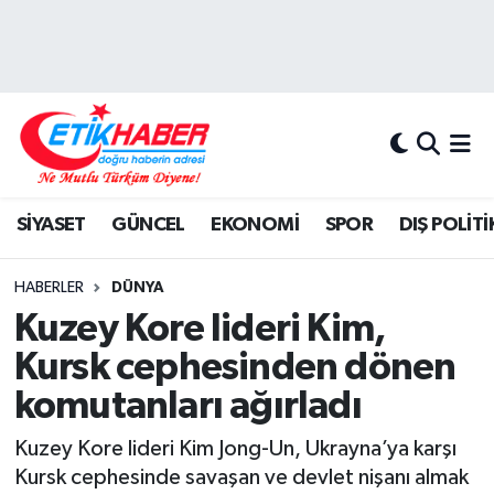
BİLİM-TEKNOLOJİ
Nöbetçi Eczaneler
DIŞ POLİTİKA
Hava Durumu
DÜNYA
İstanbul Namaz Vakitleri
SİYASET
GÜNCEL
EKONOMİ
SPOR
DIŞ POLİTİ
EĞİTİM GENÇLİK
Trafik Durumu
HABERLER
DÜNYA
EKONOMİ
Süper Lig Puan Durumu ve Fikstür
Kuzey Kore lideri Kim,
Kursk cephesinden dönen
KÖŞE YAZILARI
Tüm Manşetler
komutanları ağırladı
KÜLTÜR-SANAT-MAGAZİN
Son Dakika Haberleri
Kuzey Kore lideri Kim Jong-Un, Ukrayna’ya karşı
Kursk cephesinde savaşan ve devlet nişanı almak
MEDYA
Haber Arşivi