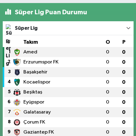
Süper Lig Puan Durumu
Süper Lig
#
Takım
O
P
1
Amed
0
0
2
Erzurumspor FK
0
0
3
Başakşehir
0
0
4
Kocaelispor
0
0
5
Beşiktaş
0
0
6
Eyüpspor
0
0
7
Galatasaray
0
0
8
Çorum FK
0
0
9
Gaziantep FK
0
0