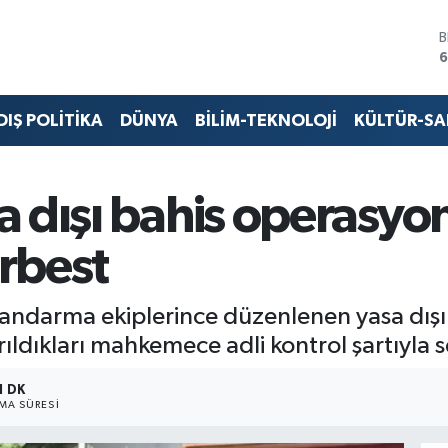
B
6
4
DIŞ POLİTİKA
DÜNYA
BİLİM-TEKNOLOJİ
KÜLTÜR-S
5
S
6
G
 dışı bahis operasyon
6
B
erbest
1
 jandarma ekiplerince düzenlenen yasa dı
rıldıkları mahkemece adli kontrol şartıyla s
1 DK
A SÜRESI