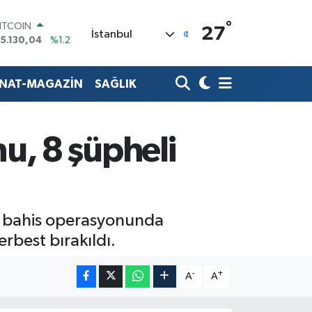
°
ITCOIN
27
İstanbul
5.130,04
%1.2
DOLAR
7,7436
%0.18
EURO
ANAT-MAGAZİN
SAĞLIK
5,2510
%0.32
TERLİN
4,4811
%0.38
RAM ALTIN
u, 8 şüpheli
648.99
%2.59
İST100
3.773
%-19
şı bahis operasyonunda
erbest bırakıldı.
-
+
A
A