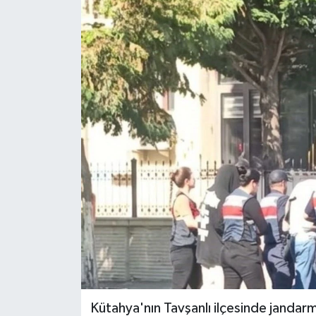
ÖZEL HABER
RÖPORTAJLAR
SAĞLIK
SİYASET
GÜNCEL
SPOR
YAŞAM
Yerel
Kütahya'nın Tavşanlı ilçesinde jandar