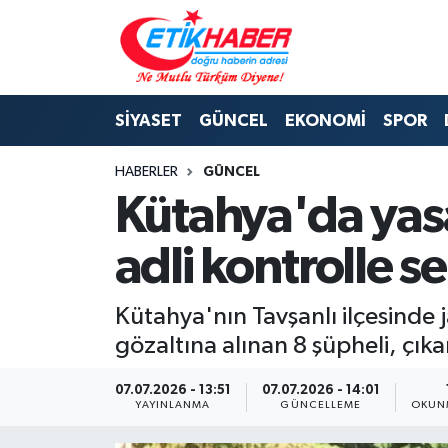
BİLİM-TEKNOLOJİ
Nöbetçi Eczaneler
SİYASET
GÜNCEL
EKONOMİ
SPOR
DIŞ POLİTİKA
Hava Durumu
HABERLER
GÜNCEL
DÜNYA
İstanbul Namaz Vakitleri
Kütahya'da yasa
EĞİTİM GENÇLİK
Trafik Durumu
adli kontrolle s
EKONOMİ
Süper Lig Puan Durumu ve Fikstür
Kütahya'nın Tavşanlı ilçesinde
KÖŞE YAZILARI
Tüm Manşetler
gözaltına alınan 8 şüpheli, çıka
KÜLTÜR-SANAT-MAGAZİN
Son Dakika Haberleri
07.07.2026 - 13:51
07.07.2026 - 14:01
YAYINLANMA
GÜNCELLEME
OKUNM
MEDYA
Haber Arşivi