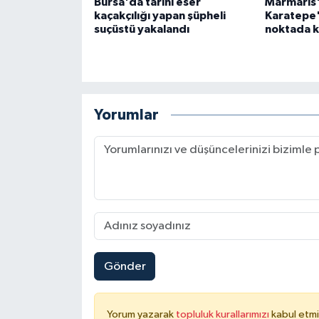
Bursa'da tarihi eser
Marmaris'
kaçakçılığı yapan şüpheli
Karatepe'
suçüstü yakalandı
noktada ke
Yorumlar
Gönder
Yorum yazarak
topluluk kurallarımızı
kabul etmi