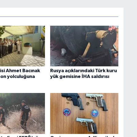
zisi Ahmet Bacınak
Rusya açıklarındaki Türk kuru
son yolculuğuna
yük gemisine İHA saldırısı