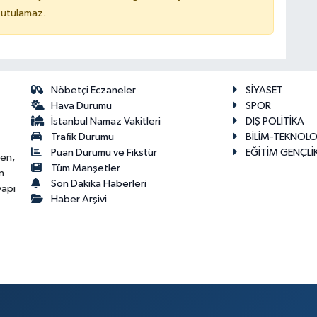
tutulamaz.
Nöbetçi Eczaneler
SİYASET
Hava Durumu
SPOR
İstanbul Namaz Vakitleri
DIŞ POLİTİKA
Trafik Durumu
BİLİM-TEKNOLO
Puan Durumu ve Fikstür
EĞİTİM GENÇLİ
ken,
Tüm Manşetler
n
Son Dakika Haberleri
yapı
Haber Arşivi