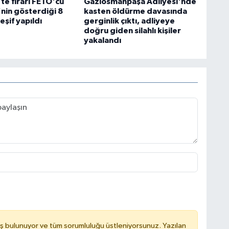
te firari FETÖ'cü
Gaziosmanpaşa Adliyesi'nde
nin gösterdiği 8
kasten öldürme davasında
şif yapıldı
gerginlik çıktı, adliyeye
doğru giden silahlı kişiler
yakalandı
ş bulunuyor ve tüm sorumluluğu üstleniyorsunuz. Yazılan