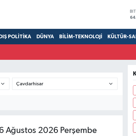
BI
64
DO
47
EU
DIŞ POLİTİKA
DÜNYA
BİLİM-TEKNOLOJİ
KÜLTÜR-S
55
ST
64
GR
65
Bİ
K
13
6 Ağustos 2026 Perşembe