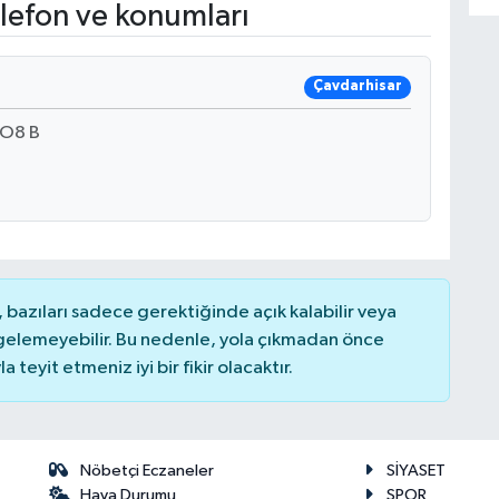
lefon ve konumları
Çavdarhisar
NO8 B
bazıları sadece gerektiğinde açık kalabilir veya
elemeyebilir. Bu nedenle, yola çıkmadan önce
teyit etmeniz iyi bir fikir olacaktır.
Nöbetçi Eczaneler
SİYASET
Hava Durumu
SPOR