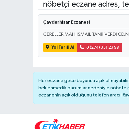
nöbetçi eczane adres, te
ÖZEL HABER
Çavdarhisar Eczanesi
RÖPORTAJLAR
CERELLER MAH.İSMAİL TANRIVERDİ CD.
SAĞLIK
Yol Tarifi Al
0 (274) 351 23 99
SİYASET
GÜNCEL
Her eczane gece boyunca açık olmayabilir, 
SPOR
beklenmedik durumlar nedeniyle nöbete g
eczanenin açık olduğunu telefon aracılığıyla 
YAŞAM
Yerel