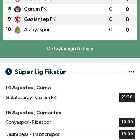
8
Çorum FK
0
0
9
Gaziantep FK
0
0
10
Alanyaspor
0
0
Detaylar için tıklayın
Süper Lig Fikstür
14 Ağustos, Cuma
Galatasaray - Çorum FK
21:30
15 Ağustos, Cumartesi
Konyaspor - Rizespor
19:00
Kasımpaşa - Trabzonspor
19:00