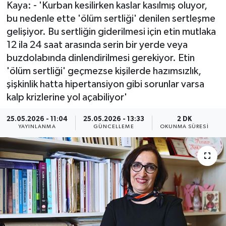
Kaya: - 'Kurban kesilirken kaslar kasılmış oluyor,
ÖZEL HABER
bu nedenle ette 'ölüm sertliği' denilen sertleşme
gelişiyor. Bu sertliğin giderilmesi için etin mutlaka
RÖPORTAJLAR
12 ila 24 saat arasında serin bir yerde veya
buzdolabında dinlendirilmesi gerekiyor. Etin
SAĞLIK
'ölüm sertliği' geçmezse kişilerde hazımsızlık,
şişkinlik hatta hipertansiyon gibi sorunlar varsa
SİYASET
kalp krizlerine yol açabiliyor'
25.05.2026 - 11:04
25.05.2026 - 13:33
2 DK
GÜNCEL
YAYINLANMA
GÜNCELLEME
OKUNMA SÜRESI
SPOR
YAŞAM
Yerel