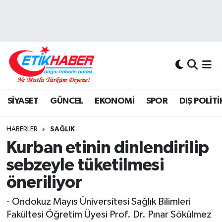
BİLİM-TEKNOLOJİ
Nöbetçi Eczaneler
DIŞ POLİTİKA
Hava Durumu
DÜNYA
İstanbul Namaz Vakitleri
SİYASET
GÜNCEL
EKONOMİ
SPOR
DIŞ POLİTİ
EĞİTİM GENÇLİK
Trafik Durumu
HABERLER
SAĞLIK
EKONOMİ
Süper Lig Puan Durumu ve Fikstür
Kurban etinin dinlendirilip
sebzeyle tüketilmesi
KÖŞE YAZILARI
Tüm Manşetler
öneriliyor
KÜLTÜR-SANAT-MAGAZİN
Son Dakika Haberleri
- Ondokuz Mayıs Üniversitesi Sağlık Bilimleri
Fakültesi Öğretim Üyesi Prof. Dr. Pınar Sökülmez
MEDYA
Haber Arşivi