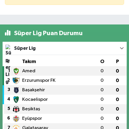
Süper Lig Puan Durumu
Süper Lig
#
Takım
O
P
1
Amed
0
0
2
Erzurumspor FK
0
0
3
Başakşehir
0
0
4
Kocaelispor
0
0
5
Beşiktaş
0
0
6
Eyüpspor
0
0
7
Galatasaray
0
0