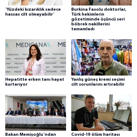
'Yüzdeki kızarıklık sadece
Burkina Fasolu doktorlar,
hassas cilt olmayabilir'
Türk hekimlerin
gözetiminde üçüncü seri
böbrek nakillerini
tamamladı
Hepatitte erken tanı hayat
Yanlış güneş kremi seçimi
kurtarıyor
cilt sorunlarını artırabilir
Bakan Memişoğlu'ndan
Covid-19 ölüm haritası