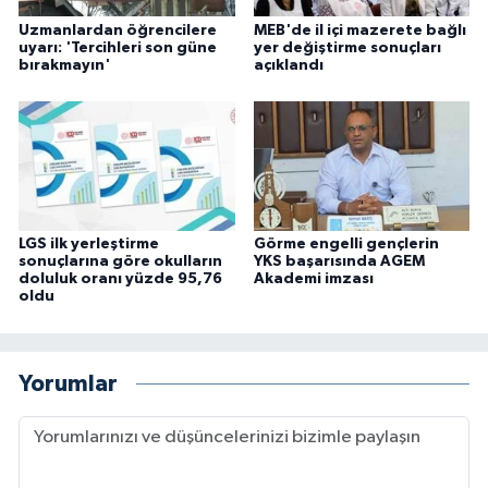
Uzmanlardan öğrencilere
MEB'de il içi mazerete bağlı
uyarı: 'Tercihleri son güne
yer değiştirme sonuçları
bırakmayın'
açıklandı
LGS ilk yerleştirme
Görme engelli gençlerin
sonuçlarına göre okulların
YKS başarısında AGEM
doluluk oranı yüzde 95,76
Akademi imzası
oldu
Yorumlar