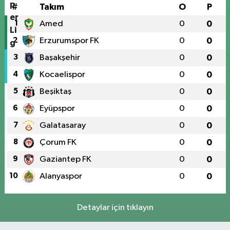
#
Takım
O
P
1
Amed
0
0
2
Erzurumspor FK
0
0
3
Başakşehir
0
0
4
Kocaelispor
0
0
5
Beşiktaş
0
0
6
Eyüpspor
0
0
7
Galatasaray
0
0
8
Çorum FK
0
0
9
Gaziantep FK
0
0
10
Alanyaspor
0
0
Detaylar için tıklayın