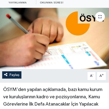
YAYINLANMA
OKUNMA SÜRESI
ÖZEL HABER
RÖPORTAJLAR
SAĞLIK
SİYASET
GÜNCEL
SPOR
Paylaş
-
+
A
A
YAŞAM
ÖSYM'den yapılan açıklamada, bazı kamu kurum
Yerel
ve kuruluşlarının kadro ve pozisyonlarına, Kamu
Görevlerine İlk Defa Atanacaklar İçin Yapılacak