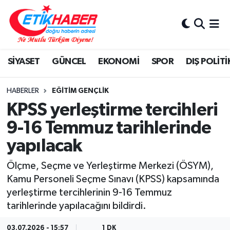
BİLİM-TEKNOLOJİ
Nöbetçi Eczaneler
SİYASET
GÜNCEL
EKONOMİ
SPOR
DIŞ POLİTİ
DIŞ POLİTİKA
Hava Durumu
DÜNYA
İstanbul Namaz Vakitleri
HABERLER
EĞİTİM GENÇLİK
KPSS yerleştirme tercihleri
EĞİTİM GENÇLİK
Trafik Durumu
9-16 Temmuz tarihlerinde
yapılacak
EKONOMİ
Süper Lig Puan Durumu ve Fikstür
Ölçme, Seçme ve Yerleştirme Merkezi (ÖSYM),
KÖŞE YAZILARI
Tüm Manşetler
Kamu Personeli Seçme Sınavı (KPSS) kapsamında
yerleştirme tercihlerinin 9-16 Temmuz
KÜLTÜR-SANAT-MAGAZİN
Son Dakika Haberleri
tarihlerinde yapılacağını bildirdi.
MEDYA
Haber Arşivi
03.07.2026 - 15:57
1 DK