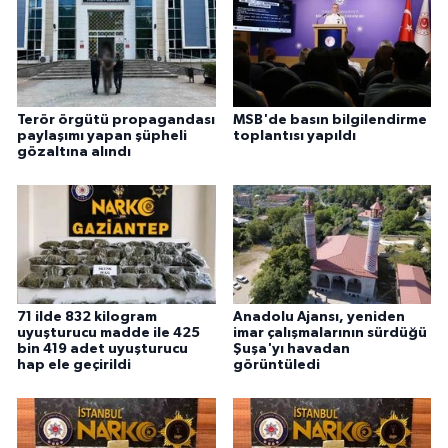
Terör örgütü propagandası
MSB'de basın bilgilendirme
paylaşımı yapan şüpheli
toplantısı yapıldı
gözaltına alındı
71 ilde 832 kilogram
Anadolu Ajansı, yeniden
uyuşturucu madde ile 425
imar çalışmalarının sürdüğü
bin 419 adet uyuşturucu
Şuşa'yı havadan
hap ele geçirildi
görüntüledi