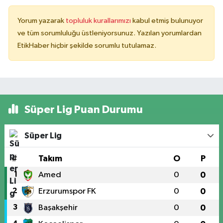
Yorum yazarak
topluluk kurallarımızı
kabul etmiş bulunuyor
ve tüm sorumluluğu üstleniyorsunuz. Yazılan yorumlardan
EtikHaber hiçbir şekilde sorumlu tutulamaz.
Süper Lig Puan Durumu
Süper Lig
#
Takım
O
P
1
Amed
0
0
2
Erzurumspor FK
0
0
3
Başakşehir
0
0