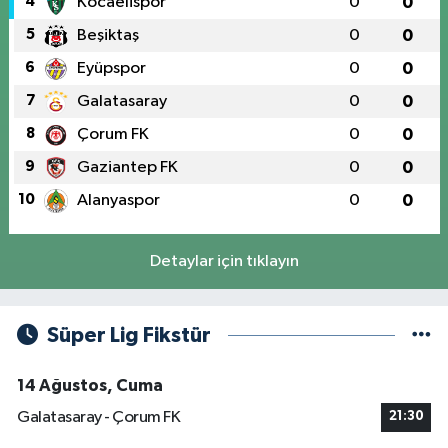
4
Kocaelispor
0
0
5
Beşiktaş
0
0
6
Eyüpspor
0
0
7
Galatasaray
0
0
8
Çorum FK
0
0
9
Gaziantep FK
0
0
10
Alanyaspor
0
0
Detaylar için tıklayın
Süper Lig Fikstür
14 Ağustos, Cuma
Galatasaray - Çorum FK
21:30