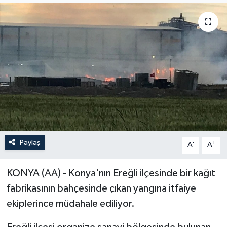
ÖZEL HABER
RÖPORTAJLAR
SAĞLIK
SİYASET
GÜNCEL
Paylaş
-
+
A
A
SPOR
KONYA (AA) - Konya'nın Ereğli ilçesinde bir kağıt
YAŞAM
fabrikasının bahçesinde çıkan yangına itfaiye
Yerel
ekiplerince müdahale ediliyor.