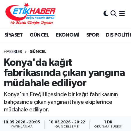
BİLİM-TEKNOLOJİ
Nöbetçi Eczaneler
SİYASET
GÜNCEL
EKONOMİ
SPOR
DIŞ POLİTİ
DIŞ POLİTİKA
Hava Durumu
DÜNYA
İstanbul Namaz Vakitleri
HABERLER
GÜNCEL
Konya'da kağıt
EĞİTİM GENÇLİK
Trafik Durumu
fabrikasında çıkan yangına
müdahale ediliyor
EKONOMİ
Süper Lig Puan Durumu ve Fikstür
Konya'nın Ereğli ilçesinde bir kağıt fabrikasının
KÖŞE YAZILARI
Tüm Manşetler
bahçesinde çıkan yangına itfaiye ekiplerince
müdahale ediliyor.
KÜLTÜR-SANAT-MAGAZİN
Son Dakika Haberleri
18.05.2026 - 20:05
18.05.2026 - 20:22
1 DK
MEDYA
Haber Arşivi
YAYINLANMA
GÜNCELLEME
OKUNMA SÜRESI