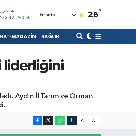
°
COIN
26
İstanbul
475,47
%0.66
LAR
,5986
%0.06
RO
ANAT-MAGAZİN
SAĞLIK
,0700
%0.1
RLİN
,2438
%0.21
M ALTIN
liderliğini
8.23
%0.39
T100
703
%0
ladı. Aydın İl Tarım ve Orman
i.
-
+
A
A