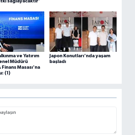
tkı sağlayacaktır'
alkınma ve Yatırım
Japon Konutları'nda yaşam
enel Müdürü
başladı
 Finans Masası'na
: (1)