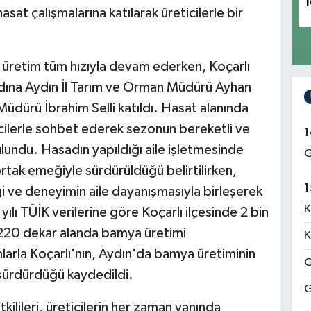
1
sat çalışmalarına katılarak üreticilerle bir
l üretim tüm hızıyla devam ederken, Koçarlı
adına Aydın İl Tarım ve Orman Müdürü Ayhan
Müdürü İbrahim Selli katıldı. Hasat alanında
icilerle sohbet ederek sezonun bereketli ve
1
undu. Hasadın yapıldığı aile işletmesinde
G
ortak emeğiyle sürdürüldüğü belirtilirken,
1
gi ve deneyimin aile dayanışmasıyla birleşerek
K
yılı TÜİK verilerine göre Koçarlı ilçesinde 2 bin
 220 dekar alanda bamya üretimi
K
mlarla Koçarlı'nın, Aydın'da bamya üretiminin
G
 sürdürdüğü kaydedildi.
G
ilileri, üreticilerin her zaman yanında