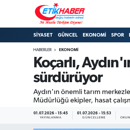
BİLİM-TEKNOLOJİ
Nöbetçi Eczaneler
SİYASET
GÜNCEL
EKONOMİ
SPOR
DIŞ POLİTİKA
Hava Durumu
HABERLER
EKONOMİ
DÜNYA
İstanbul Namaz Vakitleri
Koçarlı, Aydın'ı
EĞİTİM GENÇLİK
Trafik Durumu
sürdürüyor
EKONOMİ
Süper Lig Puan Durumu ve Fikstür
Aydın'ın önemli tarım merkezle
KÖŞE YAZILARI
Tüm Manşetler
Müdürlüğü ekipler, hasat çalışma
KÜLTÜR-SANAT-MAGAZİN
Son Dakika Haberleri
01.07.2026 - 15:45
01.07.2026 - 15:53
YAYINLANMA
GÜNCELLEME
OKUN
MEDYA
Haber Arşivi