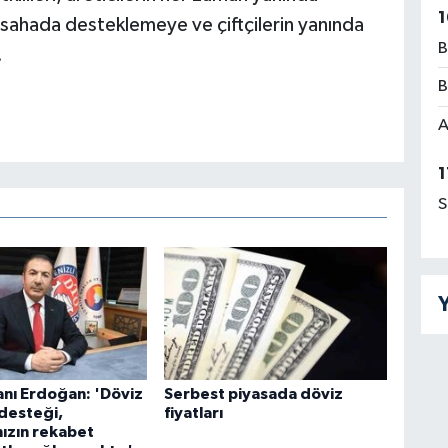
1
mi sahada desteklemeye ve çiftçilerin yanında
B
.
B
A
1
S
Y
nı Erdoğan: 'Döviz
Serbest piyasada döviz
desteği,
fiyatları
mızın rekabet