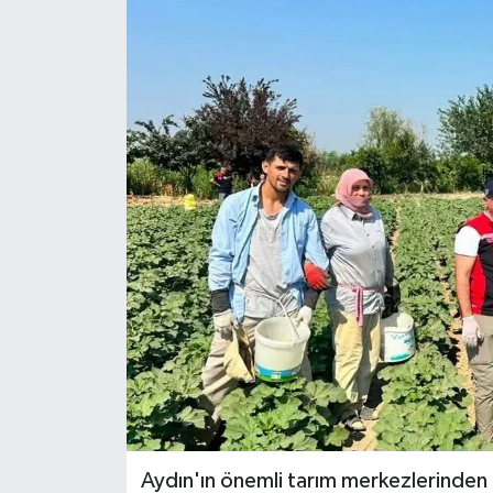
ÖZEL HABER
RÖPORTAJLAR
SAĞLIK
SİYASET
GÜNCEL
SPOR
YAŞAM
Yerel
Aydın'ın önemli tarım merkezlerinden 