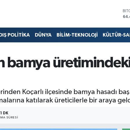
BIT
64.
DO
47
EU
DIŞ POLİTİKA
DÜNYA
BİLİM-TEKNOLOJİ
KÜLTÜR-S
55
STE
64
GRA
n bamya üretimindeki 
651
BİS
13.
rinden Koçarlı ilçesinde bamya hasadı baş
larına katılarak üreticilerle bir araya geld
1 DK
MA SÜRESI