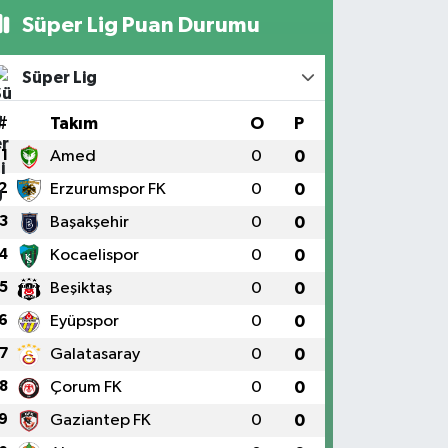
Süper Lig Puan Durumu
Süper Lig
#
Takım
O
P
1
Amed
0
0
2
Erzurumspor FK
0
0
3
Başakşehir
0
0
4
Kocaelispor
0
0
5
Beşiktaş
0
0
6
Eyüpspor
0
0
7
Galatasaray
0
0
8
Çorum FK
0
0
9
Gaziantep FK
0
0