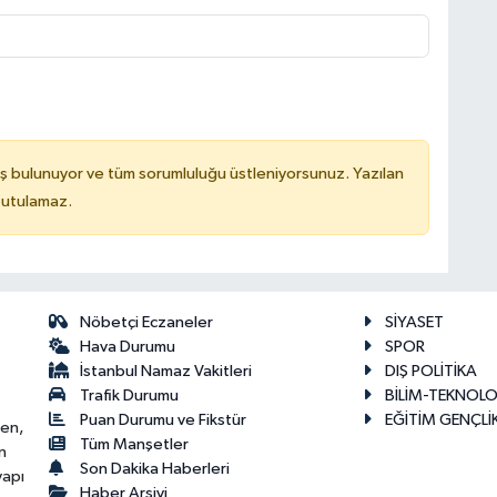
ş bulunuyor ve tüm sorumluluğu üstleniyorsunuz. Yazılan
tutulamaz.
Nöbetçi Eczaneler
SİYASET
Hava Durumu
SPOR
İstanbul Namaz Vakitleri
DIŞ POLİTİKA
Trafik Durumu
BİLİM-TEKNOLO
Puan Durumu ve Fikstür
EĞİTİM GENÇLİ
ken,
Tüm Manşetler
n
Son Dakika Haberleri
yapı
Haber Arşivi