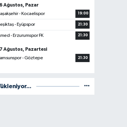
6 Ağustos, Pazar
aşakşehir - Kocaelispor
19:00
eşiktaş - Eyüpspor
21:30
med - Erzurumspor FK
21:30
7 Ağustos, Pazartesi
amsunspor - Göztepe
21:30
ükleniyor...