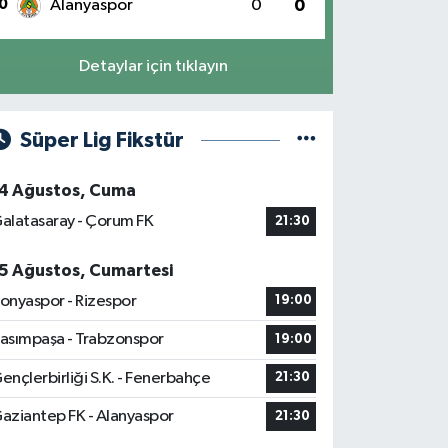
0
Alanyaspor
0
0
Detaylar için tıklayın
Süper Lig Fikstür
4 Ağustos, Cuma
alatasaray - Çorum FK
21:30
5 Ağustos, Cumartesi
onyaspor - Rizespor
19:00
asımpaşa - Trabzonspor
19:00
ençlerbirliği S.K. - Fenerbahçe
21:30
aziantep FK - Alanyaspor
21:30