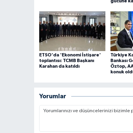
gücüne ka
ETSO'da 'Ekonomi İstişare'
Türkiye K
toplantısı: TCMB Başkanı
Bankası G
Karahan da katıldı
Öztop, AA
konuk oldu
Yorumlar