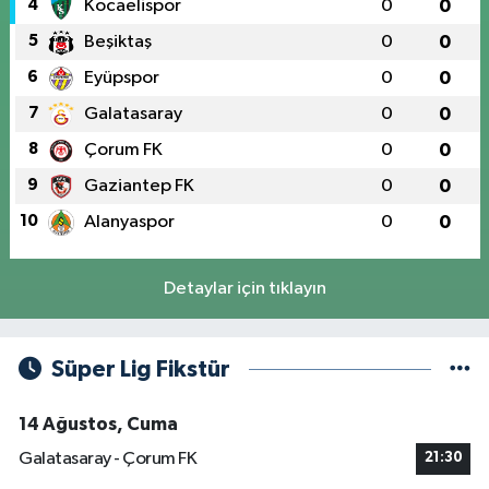
4
Kocaelispor
0
0
5
Beşiktaş
0
0
6
Eyüpspor
0
0
7
Galatasaray
0
0
8
Çorum FK
0
0
9
Gaziantep FK
0
0
10
Alanyaspor
0
0
Detaylar için tıklayın
Süper Lig Fikstür
14 Ağustos, Cuma
Galatasaray - Çorum FK
21:30