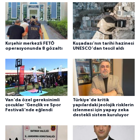
Kırşehir merkezli FETÖ
Kuşadası'nın tarihi hazinesi
operasyonunda 8 gözaltı
UNESCO'dan tescil aldı
Van'da özel gereksinimli
Türkiye'de kritik
çocuklar 'Gençlik ve Spor
yapılardaki jeolojik risklerin
Festivali'nde eğlendi
izlenmesi için yapay zeka
destekli sistem kuruluyor