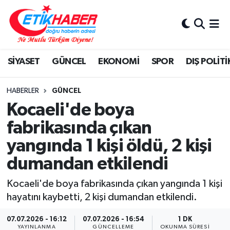
BİLİM-TEKNOLOJİ
Nöbetçi Eczaneler
SİYASET
GÜNCEL
EKONOMİ
SPOR
DIŞ POLİTİ
DIŞ POLİTİKA
Hava Durumu
DÜNYA
İstanbul Namaz Vakitleri
HABERLER
GÜNCEL
Kocaeli'de boya
EĞİTİM GENÇLİK
Trafik Durumu
fabrikasında çıkan
yangında 1 kişi öldü, 2 kişi
EKONOMİ
Süper Lig Puan Durumu ve Fikstür
dumandan etkilendi
KÖŞE YAZILARI
Tüm Manşetler
Kocaeli'de boya fabrikasında çıkan yangında 1 kişi
KÜLTÜR-SANAT-MAGAZİN
Son Dakika Haberleri
hayatını kaybetti, 2 kişi dumandan etkilendi.
07.07.2026 - 16:12
07.07.2026 - 16:54
1 DK
MEDYA
Haber Arşivi
YAYINLANMA
GÜNCELLEME
OKUNMA SÜRESI