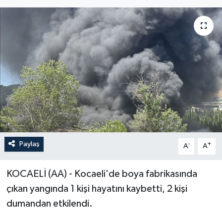
ÖZEL HABER
RÖPORTAJLAR
SAĞLIK
SİYASET
GÜNCEL
SPOR
Paylaş
-
+
A
A
YAŞAM
KOCAELİ (AA) - Kocaeli'de boya fabrikasında
çıkan yangında 1 kişi hayatını kaybetti, 2 kişi
Yerel
dumandan etkilendi.