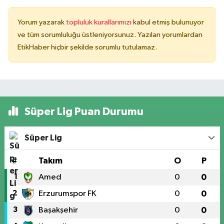
Yorum yazarak
topluluk kurallarımızı
kabul etmiş bulunuyor
ve tüm sorumluluğu üstleniyorsunuz. Yazılan yorumlardan
EtikHaber hiçbir şekilde sorumlu tutulamaz.
Süper Lig Puan Durumu
Süper Lig
#
Takım
O
P
1
Amed
0
0
2
Erzurumspor FK
0
0
3
Başakşehir
0
0