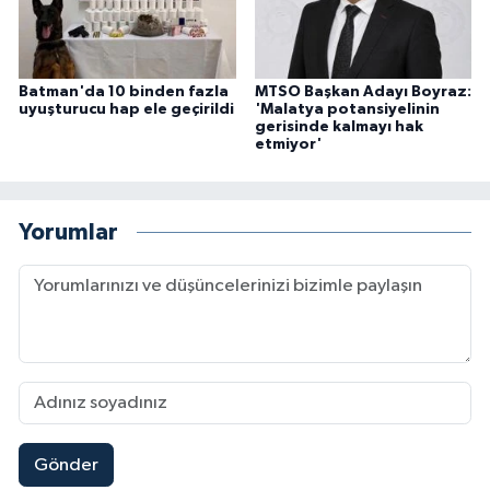
Batman'da 10 binden fazla
MTSO Başkan Adayı Boyraz:
uyuşturucu hap ele geçirildi
'Malatya potansiyelinin
gerisinde kalmayı hak
etmiyor'
Yorumlar
Gönder