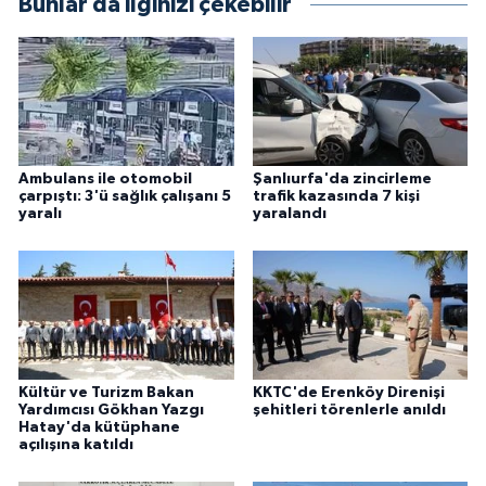
Bunlar da ilginizi çekebilir
Ambulans ile otomobil
Şanlıurfa'da zincirleme
çarpıştı: 3'ü sağlık çalışanı 5
trafik kazasında 7 kişi
yaralı
yaralandı
Kültür ve Turizm Bakan
KKTC'de Erenköy Direnişi
Yardımcısı Gökhan Yazgı
şehitleri törenlerle anıldı
Hatay'da kütüphane
açılışına katıldı