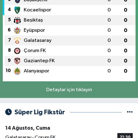
4
Kocaelispor
0
0
5
Beşiktaş
0
0
6
Eyüpspor
0
0
7
Galatasaray
0
0
8
Çorum FK
0
0
9
Gaziantep FK
0
0
10
Alanyaspor
0
0
Detaylar için tıklayın
Süper Lig Fikstür
14 Ağustos, Cuma
Galatasaray - Çorum FK
21:30