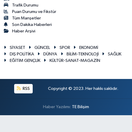
Trafik Durumu
Puan Durumu ve Fikstür
Tüm Manşetler
Son Dakika Haberleri
Haber Arşivi
SİYASET
GÜNCEL
SPOR
EKONOMİ
DIŞ POLİTİKA
DÜNYA
BİLİM-TEKNOLOJİ
SAĞLIK
EĞİTİM GENÇLİK
KÜLTÜR-SANAT-MAGAZİN
RSS
Copyright © 2023. Her hakkı saklıdır.
Haber Yazılımı:
TE Bilişim