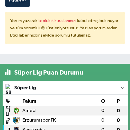
Gönder
Yorum yazarak
topluluk kurallarımızı
kabul etmiş bulunuyor
ve tüm sorumluluğu üstleniyorsunuz. Yazılan yorumlardan
EtikHaber hiçbir şekilde sorumlu tutulamaz.
Süper Lig Puan Durumu
Süper Lig
#
Takım
O
P
1
Amed
0
0
2
Erzurumspor FK
0
0
3
Başakşehir
0
0