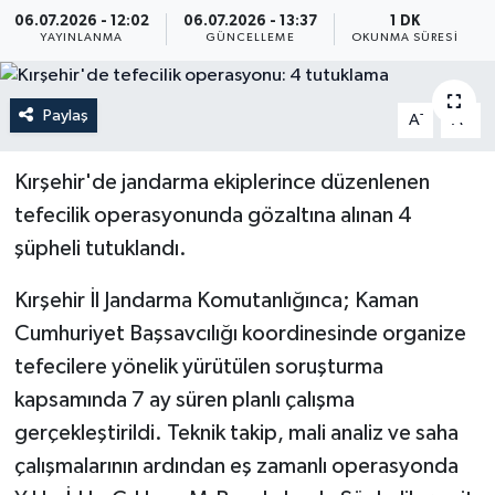
06.07.2026 - 12:02
06.07.2026 - 13:37
1 DK
ÖZEL HABER
YAYINLANMA
GÜNCELLEME
OKUNMA SÜRESI
RÖPORTAJLAR
Paylaş
-
+
A
A
SAĞLIK
Kırşehir'de jandarma ekiplerince düzenlenen
SİYASET
tefecilik operasyonunda gözaltına alınan 4
şüpheli tutuklandı.
GÜNCEL
Kırşehir İl Jandarma Komutanlığınca; Kaman
SPOR
Cumhuriyet Başsavcılığı koordinesinde organize
tefecilere yönelik yürütülen soruşturma
YAŞAM
kapsamında 7 ay süren planlı çalışma
gerçekleştirildi. Teknik takip, mali analiz ve saha
Yerel
çalışmalarının ardından eş zamanlı operasyonda