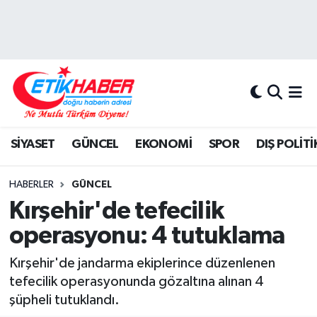
BİLİM-TEKNOLOJİ
Nöbetçi Eczaneler
DIŞ POLİTİKA
Hava Durumu
DÜNYA
İstanbul Namaz Vakitleri
SİYASET
GÜNCEL
EKONOMİ
SPOR
DIŞ POLİTİ
EĞİTİM GENÇLİK
Trafik Durumu
HABERLER
GÜNCEL
EKONOMİ
Süper Lig Puan Durumu ve Fikstür
Kırşehir'de tefecilik
operasyonu: 4 tutuklama
KÖŞE YAZILARI
Tüm Manşetler
Kırşehir'de jandarma ekiplerince düzenlenen
KÜLTÜR-SANAT-MAGAZİN
Son Dakika Haberleri
tefecilik operasyonunda gözaltına alınan 4
şüpheli tutuklandı.
MEDYA
Haber Arşivi