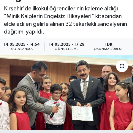
Kırşehir'de ilkokul öğrencilerinin kaleme aldığı
ÖZEL HABER
"Minik Kalplerin Engelsiz Hikayeleri" kitabından
elde edilen gelirle alınan 32 tekerlekli sandalyenin
RÖPORTAJLAR
dağıtımı yapıldı.
SAĞLIK
14.05.2025 - 14:54
14.05.2025 - 17:29
1 DK
YAYINLANMA
GÜNCELLEME
OKUNMA SÜRESI
SİYASET
GÜNCEL
SPOR
YAŞAM
Yerel