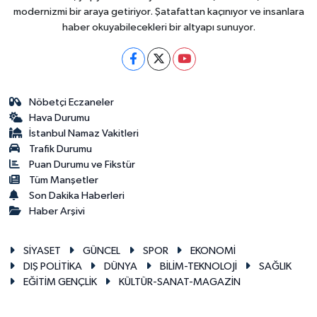
modernizmi bir araya getiriyor. Şatafattan kaçınıyor ve insanlara
haber okuyabilecekleri bir altyapı sunuyor.
Nöbetçi Eczaneler
Hava Durumu
İstanbul Namaz Vakitleri
Trafik Durumu
Puan Durumu ve Fikstür
Tüm Manşetler
Son Dakika Haberleri
Haber Arşivi
SİYASET
GÜNCEL
SPOR
EKONOMİ
DIŞ POLİTİKA
DÜNYA
BİLİM-TEKNOLOJİ
SAĞLIK
EĞİTİM GENÇLİK
KÜLTÜR-SANAT-MAGAZİN