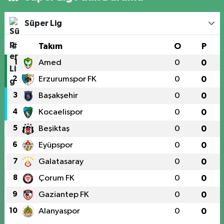
Süper Lig
#
Takım
O
P
1
Amed
0
0
2
Erzurumspor FK
0
0
3
Başakşehir
0
0
4
Kocaelispor
0
0
5
Beşiktaş
0
0
6
Eyüpspor
0
0
7
Galatasaray
0
0
8
Çorum FK
0
0
9
Gaziantep FK
0
0
10
Alanyaspor
0
0