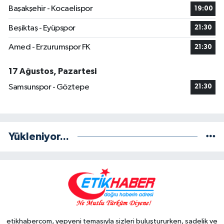
Başakşehir - Kocaelispor
19:00
Beşiktaş - Eyüpspor
21:30
Amed - Erzurumspor FK
21:30
17 Ağustos, Pazartesi
Samsunspor - Göztepe
21:30
Yükleniyor...
etikhabercom, yepyeni temasıyla sizleri buluştururken, sadelik ve