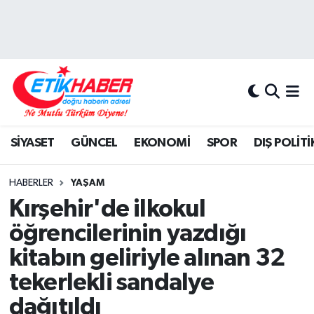
BİLİM-TEKNOLOJİ
Nöbetçi Eczaneler
DIŞ POLİTİKA
Hava Durumu
DÜNYA
İstanbul Namaz Vakitleri
SİYASET
GÜNCEL
EKONOMİ
SPOR
DIŞ POLİTİ
EĞİTİM GENÇLİK
Trafik Durumu
HABERLER
YAŞAM
EKONOMİ
Süper Lig Puan Durumu ve Fikstür
Kırşehir'de ilkokul
öğrencilerinin yazdığı
KÖŞE YAZILARI
Tüm Manşetler
kitabın geliriyle alınan 32
KÜLTÜR-SANAT-MAGAZİN
Son Dakika Haberleri
tekerlekli sandalye
dağıtıldı
MEDYA
Haber Arşivi