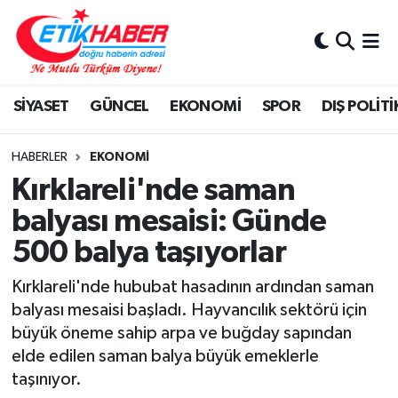
BİLİM-TEKNOLOJİ
Nöbetçi Eczaneler
SİYASET
GÜNCEL
EKONOMİ
SPOR
DIŞ POLİTİ
DIŞ POLİTİKA
Hava Durumu
DÜNYA
İstanbul Namaz Vakitleri
HABERLER
EKONOMİ
Kırklareli'nde saman
EĞİTİM GENÇLİK
Trafik Durumu
balyası mesaisi: Günde
500 balya taşıyorlar
EKONOMİ
Süper Lig Puan Durumu ve Fikstür
Kırklareli'nde hububat hasadının ardından saman
KÖŞE YAZILARI
Tüm Manşetler
balyası mesaisi başladı. Hayvancılık sektörü için
büyük öneme sahip arpa ve buğday sapından
KÜLTÜR-SANAT-MAGAZİN
Son Dakika Haberleri
elde edilen saman balya büyük emeklerle
taşınıyor.
MEDYA
Haber Arşivi