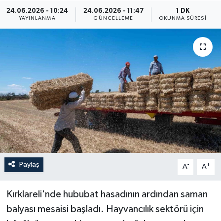
24.06.2026 - 10:24
24.06.2026 - 11:47
1 DK
ÖZEL HABER
YAYINLANMA
GÜNCELLEME
OKUNMA SÜRESI
RÖPORTAJLAR
SAĞLIK
SİYASET
GÜNCEL
SPOR
Paylaş
-
+
A
A
YAŞAM
Yerel
Kırklareli'nde hububat hasadının ardından saman
balyası mesaisi başladı. Hayvancılık sektörü için