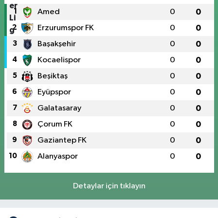
1
Amed
0
0
2
Erzurumspor FK
0
0
3
Başakşehir
0
0
4
Kocaelispor
0
0
5
Beşiktaş
0
0
6
Eyüpspor
0
0
7
Galatasaray
0
0
8
Çorum FK
0
0
9
Gaziantep FK
0
0
10
Alanyaspor
0
0
Detaylar için tıklayın