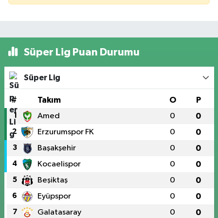
Süper Lig Puan Durumu
Süper Lig
#
Takım
O
P
1
Amed
0
0
2
Erzurumspor FK
0
0
3
Başakşehir
0
0
4
Kocaelispor
0
0
5
Beşiktaş
0
0
6
Eyüpspor
0
0
7
Galatasaray
0
0