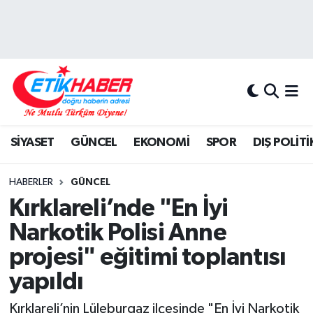
BİLİM-TEKNOLOJİ
Nöbetçi Eczaneler
DIŞ POLİTİKA
Hava Durumu
DÜNYA
İstanbul Namaz Vakitleri
SİYASET
GÜNCEL
EKONOMİ
SPOR
DIŞ POLİTİ
EĞİTİM GENÇLİK
Trafik Durumu
HABERLER
GÜNCEL
EKONOMİ
Süper Lig Puan Durumu ve Fikstür
Kırklareli’nde "En İyi
Narkotik Polisi Anne
KÖŞE YAZILARI
Tüm Manşetler
projesi" eğitimi toplantısı
KÜLTÜR-SANAT-MAGAZİN
Son Dakika Haberleri
yapıldı
MEDYA
Haber Arşivi
Kırklareli’nin Lüleburgaz ilçesinde "En İyi Narkotik