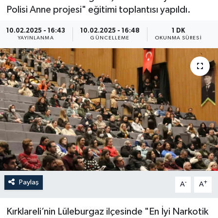
Polisi Anne projesi" eğitimi toplantısı yapıldı.
ÖZEL HABER
10.02.2025 - 16:43
10.02.2025 - 16:48
1 DK
YAYINLANMA
GÜNCELLEME
OKUNMA SÜRESI
RÖPORTAJLAR
SAĞLIK
SİYASET
GÜNCEL
SPOR
YAŞAM
Paylaş
-
+
A
A
Yerel
Kırklareli’nin Lüleburgaz ilçesinde "En İyi Narkotik