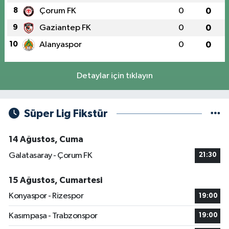
8
Çorum FK
0
0
9
Gaziantep FK
0
0
10
Alanyaspor
0
0
Detaylar için tıklayın
Süper Lig Fikstür
14 Ağustos, Cuma
Galatasaray - Çorum FK
21:30
15 Ağustos, Cumartesi
Konyaspor - Rizespor
19:00
Kasımpaşa - Trabzonspor
19:00