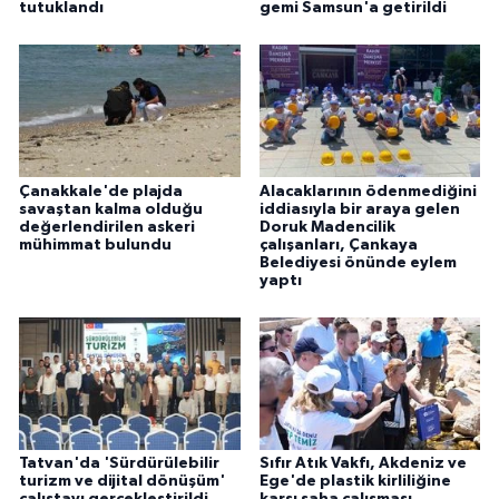
tutuklandı
gemi Samsun'a getirildi
Çanakkale'de plajda
Alacaklarının ödenmediğini
savaştan kalma olduğu
iddiasıyla bir araya gelen
değerlendirilen askeri
Doruk Madencilik
mühimmat bulundu
çalışanları, Çankaya
Belediyesi önünde eylem
yaptı
Tatvan'da 'Sürdürülebilir
Sıfır Atık Vakfı, Akdeniz ve
turizm ve dijital dönüşüm'
Ege'de plastik kirliliğine