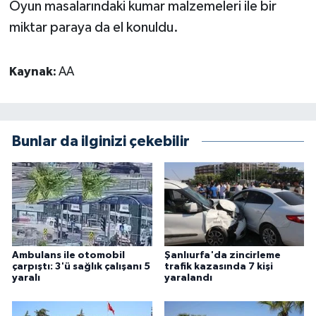
Oyun masalarındaki kumar malzemeleri ile bir
miktar paraya da el konuldu.
Kaynak:
AA
Bunlar da ilginizi çekebilir
Ambulans ile otomobil
Şanlıurfa'da zincirleme
çarpıştı: 3'ü sağlık çalışanı 5
trafik kazasında 7 kişi
yaralı
yaralandı