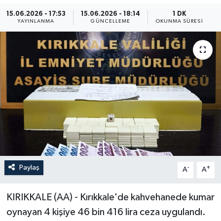
15.06.2026 - 17:53
15.06.2026 - 18:14
1 DK
ÖZEL HABER
YAYINLANMA
GÜNCELLEME
OKUNMA SÜRESI
RÖPORTAJLAR
SAĞLIK
SİYASET
GÜNCEL
SPOR
Paylaş
YAŞAM
-
+
A
A
Yerel
KIRIKKALE (AA) - Kırıkkale'de kahvehanede kumar
oynayan 4 kişiye 46 bin 416 lira ceza uygulandı.