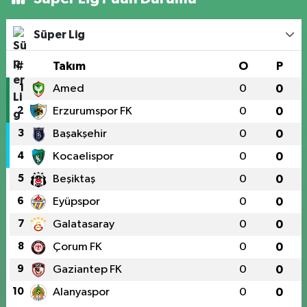
Süper Lig
#
Takım
O
P
1
Amed
0
0
2
Erzurumspor FK
0
0
3
Başakşehir
0
0
4
Kocaelispor
0
0
5
Beşiktaş
0
0
6
Eyüpspor
0
0
7
Galatasaray
0
0
8
Çorum FK
0
0
9
Gaziantep FK
0
0
10
Alanyaspor
0
0