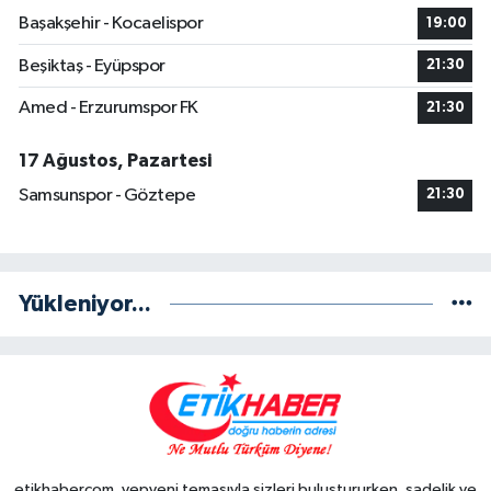
Başakşehir - Kocaelispor
19:00
Beşiktaş - Eyüpspor
21:30
Amed - Erzurumspor FK
21:30
17 Ağustos, Pazartesi
Samsunspor - Göztepe
21:30
Yükleniyor...
etikhabercom, yepyeni temasıyla sizleri buluştururken, sadelik ve