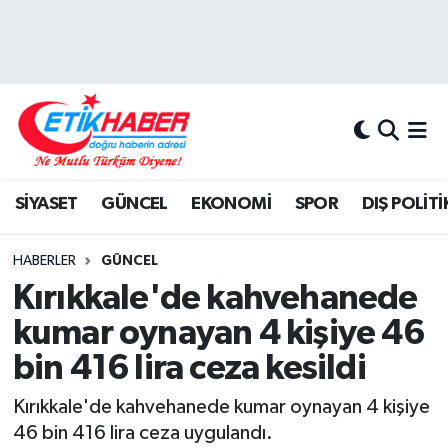
BİLİM-TEKNOLOJİ
Nöbetçi Eczaneler
DIŞ POLİTİKA
Hava Durumu
DÜNYA
İstanbul Namaz Vakitleri
SİYASET
GÜNCEL
EKONOMİ
SPOR
DIŞ POLİTİ
EĞİTİM GENÇLİK
Trafik Durumu
HABERLER
GÜNCEL
EKONOMİ
Süper Lig Puan Durumu ve Fikstür
Kırıkkale'de kahvehanede
kumar oynayan 4 kişiye 46
KÖŞE YAZILARI
Tüm Manşetler
bin 416 lira ceza kesildi
KÜLTÜR-SANAT-MAGAZİN
Son Dakika Haberleri
Kırıkkale'de kahvehanede kumar oynayan 4 kişiye
46 bin 416 lira ceza uygulandı.
MEDYA
Haber Arşivi