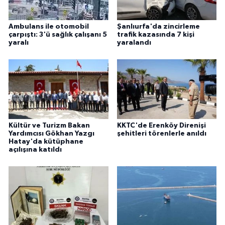
Ambulans ile otomobil
Şanlıurfa'da zincirleme
çarpıştı: 3'ü sağlık çalışanı 5
trafik kazasında 7 kişi
yaralı
yaralandı
Kültür ve Turizm Bakan
KKTC'de Erenköy Direnişi
Yardımcısı Gökhan Yazgı
şehitleri törenlerle anıldı
Hatay'da kütüphane
açılışına katıldı