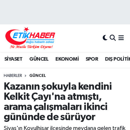
BİLİM-TEKNOLOJİ
Nöbetçi Eczaneler
DIŞ POLİTİKA
Hava Durumu
DÜNYA
İstanbul Namaz Vakitleri
SİYASET
GÜNCEL
EKONOMİ
SPOR
DIŞ POLİTİ
EĞİTİM GENÇLİK
Trafik Durumu
HABERLER
GÜNCEL
EKONOMİ
Süper Lig Puan Durumu ve Fikstür
Kazanın şokuyla kendini
Kelkit Çayı'na atmıştı,
KÖŞE YAZILARI
Tüm Manşetler
arama çalışmaları ikinci
KÜLTÜR-SANAT-MAGAZİN
Son Dakika Haberleri
gününde de sürüyor
MEDYA
Haber Arşivi
Sivas'ın Koyulhisar ilçesinde meydana gelen trafik