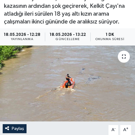
kazasının ardından şok geçirerek, Kelkit Çayı'na
ÖZEL HABER
atladığı ileri sürülen 18 yaş altı kızın arama
çalışmaları ikinci gününde de aralıksız sürüyor.
RÖPORTAJLAR
18.05.2026 - 12:28
18.05.2026 - 13:22
1 DK
YAYINLANMA
GÜNCELLEME
OKUNMA SÜRESI
SAĞLIK
SİYASET
GÜNCEL
SPOR
YAŞAM
Yerel
Paylaş
-
+
A
A