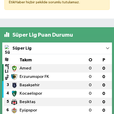
EtikHaber hiçbir şekilde sorumlu tutulamaz.
Süper Lig Puan Durumu
Süper Lig
#
Takım
O
P
1
Amed
0
0
2
Erzurumspor FK
0
0
3
Başakşehir
0
0
4
Kocaelispor
0
0
5
Beşiktaş
0
0
6
Eyüpspor
0
0