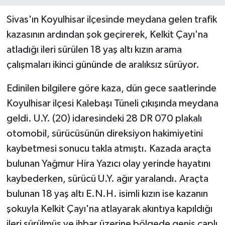
Sivas'ın Koyulhisar ilçesinde meydana gelen trafik
kazasının ardından şok geçirerek, Kelkit Çayı'na
atladığı ileri sürülen 18 yaş altı kızın arama
çalışmaları ikinci gününde de aralıksız sürüyor.
Edinilen bilgilere göre kaza, dün gece saatlerinde
Koyulhisar ilçesi Kalebaşı Tüneli çıkışında meydana
geldi. U.Y. (20) idaresindeki 28 DR 070 plakalı
otomobil, sürücüsünün direksiyon hakimiyetini
kaybetmesi sonucu takla atmıştı. Kazada araçta
bulunan Yağmur Hira Yazıcı olay yerinde hayatını
kaybederken, sürücü U.Y. ağır yaralandı. Araçta
bulunan 18 yaş altı E.N.H. isimli kızın ise kazanın
şokuyla Kelkit Çayı'na atlayarak akıntıya kapıldığı
ileri sürülmüş ve ihbar üzerine bölgede geniş çaplı