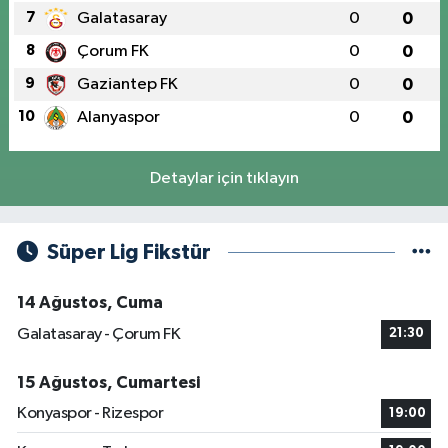
7
Galatasaray
0
0
8
Çorum FK
0
0
9
Gaziantep FK
0
0
10
Alanyaspor
0
0
Detaylar için tıklayın
Süper Lig Fikstür
14 Ağustos, Cuma
Galatasaray - Çorum FK
21:30
15 Ağustos, Cumartesi
Konyaspor - Rizespor
19:00