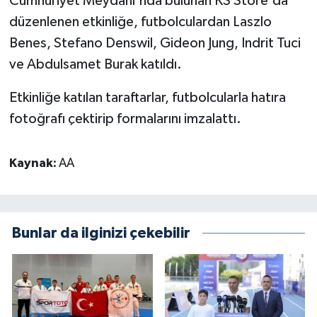
Cumhuriyet Meydanı'nda bulunan KS Store'da
düzenlenen etkinliğe, futbolculardan Laszlo
Benes, Stefano Denswil, Gideon Jung, Indrit Tuci
ve Abdulsamet Burak katıldı.
Etkinliğe katılan taraftarlar, futbolcularla hatıra
fotoğrafı çektirip formalarını imzalattı.
Kaynak:
AA
Bunlar da ilginizi çekebilir