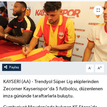
ÖZEL HABER
RÖPORTAJLAR
SAĞLIK
SİYASET
GÜNCEL
Paylaş
-
+
A
A
SPOR
KAYSERİ (AA) - Trendyol Süper Lig ekiplerinden
YAŞAM
Zecorner Kayserispor'da 5 futbolcu, düzenlenen
Yerel
imza gününde taraftarlarla buluştu.