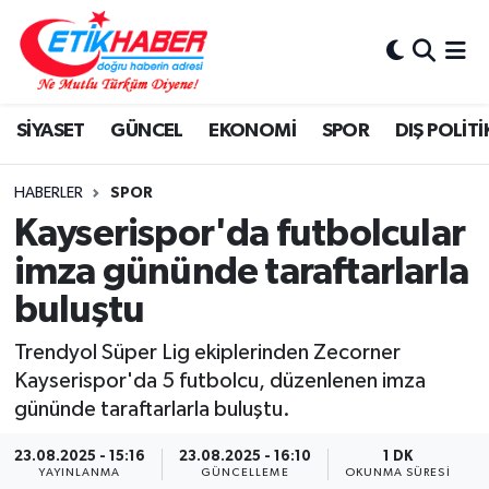
BİLİM-TEKNOLOJİ
Nöbetçi Eczaneler
SİYASET
GÜNCEL
EKONOMİ
SPOR
DIŞ POLİTİ
DIŞ POLİTİKA
Hava Durumu
DÜNYA
İstanbul Namaz Vakitleri
HABERLER
SPOR
Kayserispor'da futbolcular
EĞİTİM GENÇLİK
Trafik Durumu
imza gününde taraftarlarla
buluştu
EKONOMİ
Süper Lig Puan Durumu ve Fikstür
Trendyol Süper Lig ekiplerinden Zecorner
KÖŞE YAZILARI
Tüm Manşetler
Kayserispor'da 5 futbolcu, düzenlenen imza
gününde taraftarlarla buluştu.
KÜLTÜR-SANAT-MAGAZİN
Son Dakika Haberleri
23.08.2025 - 15:16
23.08.2025 - 16:10
1 DK
MEDYA
Haber Arşivi
YAYINLANMA
GÜNCELLEME
OKUNMA SÜRESI