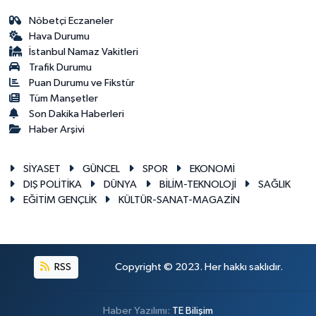
Nöbetçi Eczaneler
Hava Durumu
İstanbul Namaz Vakitleri
Trafik Durumu
Puan Durumu ve Fikstür
Tüm Manşetler
Son Dakika Haberleri
Haber Arşivi
SİYASET
GÜNCEL
SPOR
EKONOMİ
DIŞ POLİTİKA
DÜNYA
BİLİM-TEKNOLOJİ
SAĞLIK
EĞİTİM GENÇLİK
KÜLTÜR-SANAT-MAGAZİN
RSS
Copyright © 2023. Her hakkı saklıdır.
Haber Yazılımı:
TE Bilişim