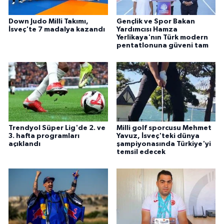
Down Judo Milli Takımı,
Gençlik ve Spor Bakan
İsveç'te 7 madalya kazandı
Yardımcısı Hamza
Yerlikaya'nın Türk modern
pentatlonuna güveni tam
Trendyol Süper Lig'de 2. ve
Milli golf sporcusu Mehmet
3. hafta programları
Yavuz, İsveç'teki dünya
açıklandı
şampiyonasında Türkiye'yi
temsil edecek