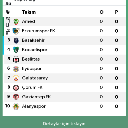
#
Takım
O
P
1
Amed
0
0
2
Erzurumspor FK
0
0
3
Başakşehir
0
0
4
Kocaelispor
0
0
5
Beşiktaş
0
0
6
Eyüpspor
0
0
7
Galatasaray
0
0
8
Çorum FK
0
0
9
Gaziantep FK
0
0
10
Alanyaspor
0
0
Detaylar için tıklayın