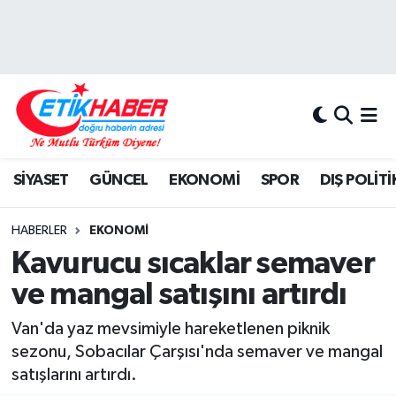
BİLİM-TEKNOLOJİ
Nöbetçi Eczaneler
DIŞ POLİTİKA
Hava Durumu
DÜNYA
İstanbul Namaz Vakitleri
SİYASET
GÜNCEL
EKONOMİ
SPOR
DIŞ POLİTİ
EĞİTİM GENÇLİK
Trafik Durumu
HABERLER
EKONOMİ
EKONOMİ
Süper Lig Puan Durumu ve Fikstür
Kavurucu sıcaklar semaver
ve mangal satışını artırdı
KÖŞE YAZILARI
Tüm Manşetler
Van'da yaz mevsimiyle hareketlenen piknik
KÜLTÜR-SANAT-MAGAZİN
Son Dakika Haberleri
sezonu, Sobacılar Çarşısı'nda semaver ve mangal
satışlarını artırdı.
MEDYA
Haber Arşivi