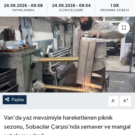
24.06.2026 - 09:08
24.06.2026 - 09:54
1 DK
ÖZEL HABER
YAYINLANMA
GÜNCELLEME
OKUNMA SÜRESI
RÖPORTAJLAR
SAĞLIK
SİYASET
GÜNCEL
SPOR
Paylaş
-
+
A
A
YAŞAM
Van'da yaz mevsimiyle hareketlenen piknik
Yerel
sezonu, Sobacılar Çarşısı'nda semaver ve mangal