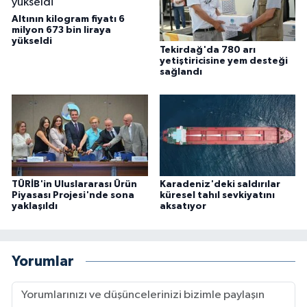
Altının kilogram fiyatı 6
milyon 673 bin liraya
yükseldi
Tekirdağ'da 780 arı
yetiştiricisine yem desteği
sağlandı
TÜRİB'in Uluslararası Ürün
Karadeniz'deki saldırılar
Piyasası Projesi'nde sona
küresel tahıl sevkiyatını
yaklaşıldı
aksatıyor
Yorumlar