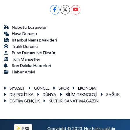
Nöbetçi Eczaneler
Hava Durumu
İstanbul Namaz Vakitleri
Trafik Durumu
Puan Durumu ve Fikstür
Tüm Manşetler
Son Dakika Haberleri
Haber Arşivi
SİYASET
GÜNCEL
SPOR
EKONOMİ
DIŞ POLİTİKA
DÜNYA
BİLİM-TEKNOLOJİ
SAĞLIK
EĞİTİM GENÇLİK
KÜLTÜR-SANAT-MAGAZİN
RSS
Copyright © 2023. Her hakkı saklıdır.