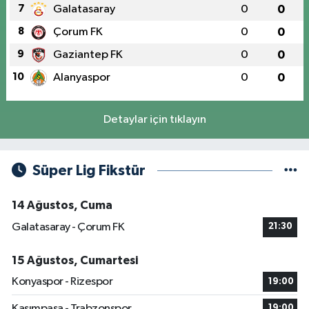
7
Galatasaray
0
0
8
Çorum FK
0
0
9
Gaziantep FK
0
0
10
Alanyaspor
0
0
Detaylar için tıklayın
Süper Lig Fikstür
14 Ağustos, Cuma
Galatasaray - Çorum FK
21:30
15 Ağustos, Cumartesi
Konyaspor - Rizespor
19:00
Kasımpaşa - Trabzonspor
19:00