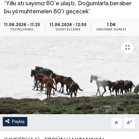
'Yılkı atı sayımız 80'e ulaştı. Doğumlarla beraber
ÖZEL HABER
bu yıl muhtemelen 80'i geçecek'
11.06.2026 - 11:25
11.06.2026 - 12:50
1 DK
RÖPORTAJLAR
YAYINLANMA
GÜNCELLEME
OKUNMA SÜRESI
SAĞLIK
SİYASET
GÜNCEL
SPOR
YAŞAM
Yerel
Paylaş
-
+
A
A