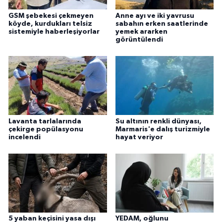
GSM şebekesi çekmeyen
Anne ayı ve iki yavrusu
köyde, kurdukları telsiz
sabahın erken saatlerinde
sistemiyle haberleşiyorlar
yemek ararken
görüntülendi
Lavanta tarlalarında
Su altının renkli dünyası,
çekirge popülasyonu
Marmaris'e dalış turizmiyle
incelendi
hayat veriyor
5 yaban keçisini yasa dışı
YEDAM, oğlunu