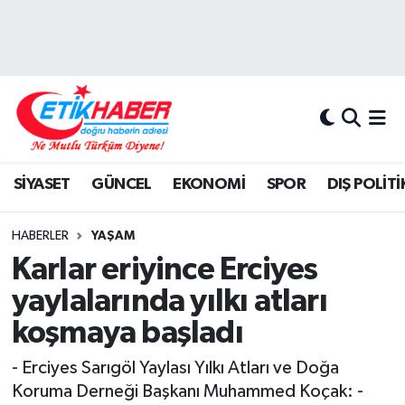
BİLİM-TEKNOLOJİ
Nöbetçi Eczaneler
DIŞ POLİTİKA
Hava Durumu
DÜNYA
İstanbul Namaz Vakitleri
SİYASET
GÜNCEL
EKONOMİ
SPOR
DIŞ POLİTİ
EĞİTİM GENÇLİK
Trafik Durumu
HABERLER
YAŞAM
EKONOMİ
Süper Lig Puan Durumu ve Fikstür
Karlar eriyince Erciyes
yaylalarında yılkı atları
KÖŞE YAZILARI
Tüm Manşetler
koşmaya başladı
KÜLTÜR-SANAT-MAGAZİN
Son Dakika Haberleri
- Erciyes Sarıgöl Yaylası Yılkı Atları ve Doğa
Koruma Derneği Başkanı Muhammed Koçak: -
MEDYA
Haber Arşivi