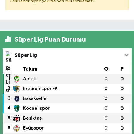
EtikHaber hiçbir şekilde sorumlu tutulamaz.
Süper Lig Puan Durumu
Süper Lig
#
Takım
O
P
1
Amed
0
0
2
Erzurumspor FK
0
0
3
Başakşehir
0
0
4
Kocaelispor
0
0
5
Beşiktaş
0
0
6
Eyüpspor
0
0