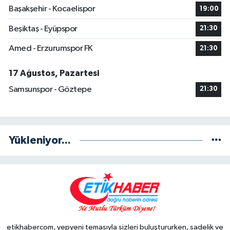
Başakşehir - Kocaelispor
19:00
Beşiktaş - Eyüpspor
21:30
Amed - Erzurumspor FK
21:30
17 Ağustos, Pazartesi
Samsunspor - Göztepe
21:30
Yükleniyor...
etikhabercom, yepyeni temasıyla sizleri buluştururken, sadelik ve