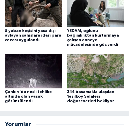
5 yaban keçisini yasa dışı
YEDAM, oğlunu
avlayan şahıslara idari para
bağımlılıktan kurtarmaya
cezası uygulandı
çalışan anneye
mücadelesinde güç verdi
Çankırı'da nesli tehlike
344 basamakla ulaşılan
altında olan vaşak
Yeşilköy Şelalesi
görüntülendi
doğaseverleri bekliyor
Yorumlar