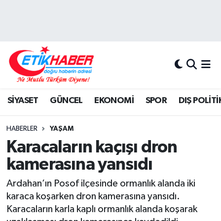
BİLİM-TEKNOLOJİ
Nöbetçi Eczaneler
DIŞ POLİTİKA
Hava Durumu
DÜNYA
İstanbul Namaz Vakitleri
SİYASET
GÜNCEL
EKONOMİ
SPOR
DIŞ POLİTİ
EĞİTİM GENÇLİK
Trafik Durumu
HABERLER
YAŞAM
EKONOMİ
Süper Lig Puan Durumu ve Fikstür
Karacaların kaçışı dron
kamerasına yansıdı
KÖŞE YAZILARI
Tüm Manşetler
Ardahan’ın Posof ilçesinde ormanlık alanda iki
KÜLTÜR-SANAT-MAGAZİN
Son Dakika Haberleri
karaca koşarken dron kamerasına yansıdı.
Karacaların karla kaplı ormanlık alanda koşarak
MEDYA
Haber Arşivi