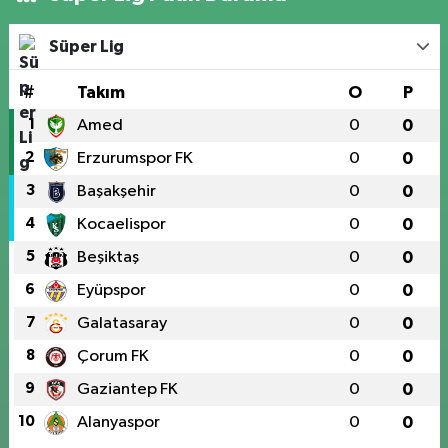
Süper Lig
#
Takım
O
P
1
Amed
0
0
2
Erzurumspor FK
0
0
3
Başakşehir
0
0
4
Kocaelispor
0
0
5
Beşiktaş
0
0
6
Eyüpspor
0
0
7
Galatasaray
0
0
8
Çorum FK
0
0
9
Gaziantep FK
0
0
10
Alanyaspor
0
0