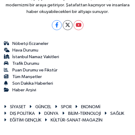
modernizmi bir araya getiriyor. Şatafattan kaçınıyor ve insanlara
haber okuyabilecekleri bir altyapı sunuyor.
Nöbetçi Eczaneler
Hava Durumu
İstanbul Namaz Vakitleri
Trafik Durumu
Puan Durumu ve Fikstür
Tüm Manşetler
Son Dakika Haberleri
Haber Arşivi
SİYASET
GÜNCEL
SPOR
EKONOMİ
DIŞ POLİTİKA
DÜNYA
BİLİM-TEKNOLOJİ
SAĞLIK
EĞİTİM GENÇLİK
KÜLTÜR-SANAT-MAGAZİN