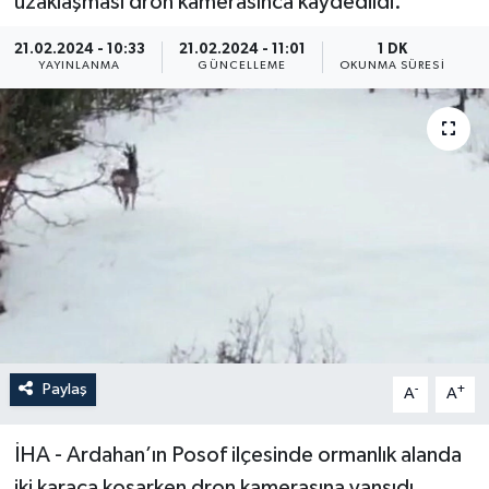
uzaklaşması dron kamerasınca kaydedildi.
ÖZEL HABER
21.02.2024 - 10:33
21.02.2024 - 11:01
1 DK
YAYINLANMA
GÜNCELLEME
OKUNMA SÜRESI
RÖPORTAJLAR
SAĞLIK
SİYASET
GÜNCEL
SPOR
YAŞAM
Paylaş
-
+
A
A
Yerel
İHA - Ardahan’ın Posof ilçesinde ormanlık alanda
iki karaca koşarken dron kamerasına yansıdı.