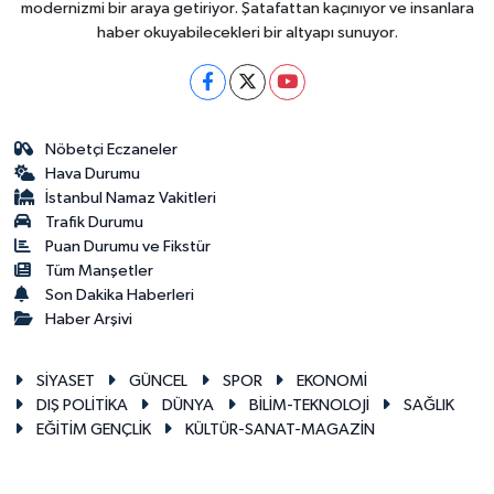
modernizmi bir araya getiriyor. Şatafattan kaçınıyor ve insanlara
haber okuyabilecekleri bir altyapı sunuyor.
Nöbetçi Eczaneler
Hava Durumu
İstanbul Namaz Vakitleri
Trafik Durumu
Puan Durumu ve Fikstür
Tüm Manşetler
Son Dakika Haberleri
Haber Arşivi
SİYASET
GÜNCEL
SPOR
EKONOMİ
DIŞ POLİTİKA
DÜNYA
BİLİM-TEKNOLOJİ
SAĞLIK
EĞİTİM GENÇLİK
KÜLTÜR-SANAT-MAGAZİN