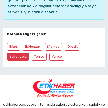
gelemeyebilir. Bu nedenle, yola çıkmadan önce
eczanenin açık olduğunu telefon aracılığıyla teyit
etmeniz iyi bir fikir olacaktır.
Karabük Diğer İlçeler
Eflani
Eskipazar
Merkez
Ovacik
Safranbolu
Yenice
Yenice
etikhabercom, yepyeni temasıyla sizleri buluştururken, sadelik ve