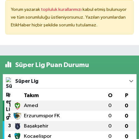
Yorum yazarak
topluluk kurallarımızı
kabul etmiş bulunuyor
ve tüm sorumluluğu üstleniyorsunuz. Yazılan yorumlardan
EtikHaber hiçbir şekilde sorumlu tutulamaz.
Süper Lig Puan Durumu
Süper Lig
#
Takım
O
P
1
Amed
0
0
2
Erzurumspor FK
0
0
3
Başakşehir
0
0
4
Kocaelispor
0
0