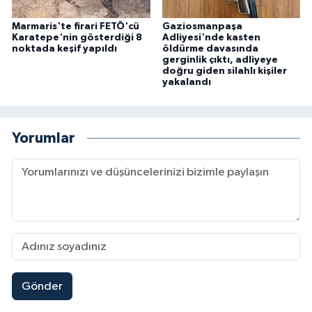
Marmaris'te firari FETÖ'cü
Gaziosmanpaşa
Karatepe'nin gösterdiği 8
Adliyesi'nde kasten
noktada keşif yapıldı
öldürme davasında
gerginlik çıktı, adliyeye
doğru giden silahlı kişiler
yakalandı
Yorumlar
Gönder