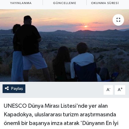
YAYINLANMA
GÜNCELLEME
OKUNMA SÜRESI
ÖZEL HABER
RÖPORTAJLAR
SAĞLIK
SİYASET
GÜNCEL
SPOR
Paylaş
-
+
A
A
YAŞAM
UNESCO Dünya Mirası Listesi'nde yer alan
Yerel
Kapadokya, uluslararası turizm araştırmasında
önemli bir başarıya imza atarak 'Dünyanın En İyi