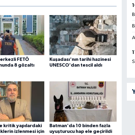
1
B
B
A
1
merkezli FETÖ
Kuşadası'nın tarihi hazinesi
S
unda 8 gözaltı
UNESCO'dan tescil aldı
Y
 kritik yapılardaki
Batman'da 10 binden fazla
sklerin izlenmesi için
uyuşturucu hap ele geçirildi