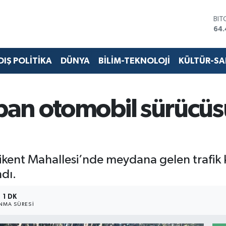
BIT
64.
DO
47,
EU
DIŞ POLİTİKA
DÜNYA
BİLİM-TEKNOLOJİ
KÜLTÜR-S
55,
STE
64
GRA
an otomobil sürücüsü
651
BİS
13.
kent Mahallesi’nde meydana gelen trafik ka
ndı.
1 DK
NMA SÜRESI