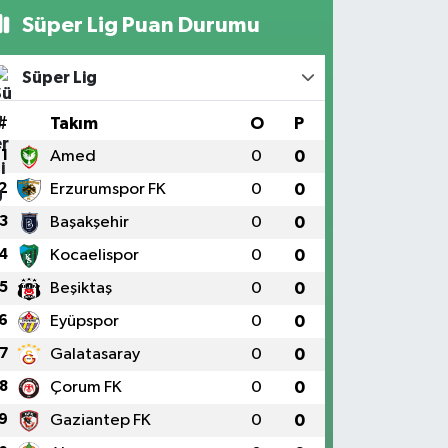
Süper Lig Puan Durumu
Süper Lig
#
Takım
O
P
1
Amed
0
0
2
Erzurumspor FK
0
0
3
Başakşehir
0
0
4
Kocaelispor
0
0
5
Beşiktaş
0
0
6
Eyüpspor
0
0
7
Galatasaray
0
0
8
Çorum FK
0
0
9
Gaziantep FK
0
0