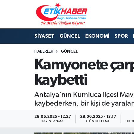
BİLİM-TEKNOLOJİ
Nöbetçi Eczaneler
SİYASET
GÜNCEL
EKONOMİ
SPOR
DIŞ POLİTİKA
Hava Durumu
HABERLER
GÜNCEL
DÜNYA
İstanbul Namaz Vakitleri
Kamyonete çarp
EĞİTİM GENÇLİK
Trafik Durumu
kaybetti
EKONOMİ
Süper Lig Puan Durumu ve Fikstür
Antalya’nın Kumluca ilçesi Mavi
KÖŞE YAZILARI
Tüm Manşetler
kaybederken, bir kişi de yarala
KÜLTÜR-SANAT-MAGAZİN
Son Dakika Haberleri
28.06.2025 - 12:27
28.06.2025 - 13:17
YAYINLANMA
GÜNCELLEME
OKU
MEDYA
Haber Arşivi