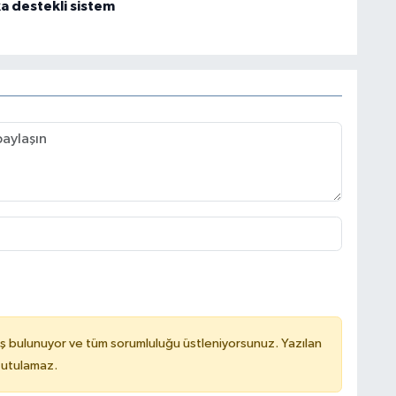
a destekli sistem
ş bulunuyor ve tüm sorumluluğu üstleniyorsunuz. Yazılan
tutulamaz.