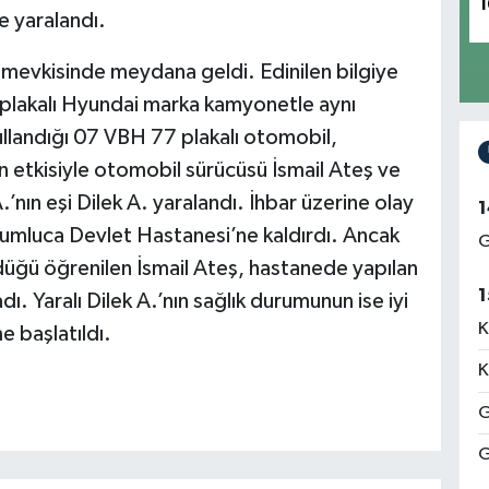
1
de yaralandı.
 mevkisinde meydana geldi. Edinilen bilgiye
 plakalı Hyundai marka kamyonetle aynı
ullandığı 07 VBH 77 plakalı otomobil,
etkisiyle otomobil sürücüsü İsmail Ateş ve
’nın eşi Dilek A. yaralandı. İhbar üzerine olay
1
ı Kumluca Devlet Hastanesi’ne kaldırdı. Ancak
G
rdüğü öğrenilen İsmail Ateş, hastanede yapılan
1
 Yaralı Dilek A.’nın sağlık durumunun ise iyi
K
e başlatıldı.
K
G
G