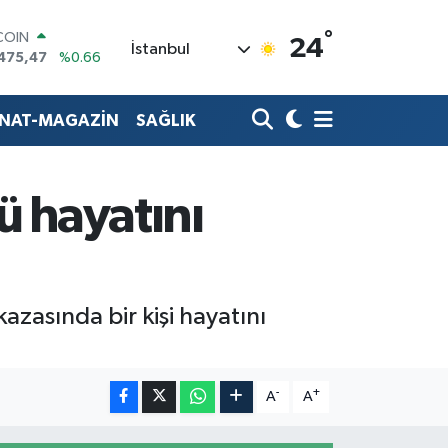
°
COIN
24
İstanbul
475,47
%0.66
LAR
5971
%0.05
RO
ANAT-MAGAZİN
SAĞLIK
1336
%0.18
RLİN
,2534
%0.22
M ALTIN
 hayatını
8.23
%0.39
T100
703
%0
zasında bir kişi hayatını
-
+
A
A