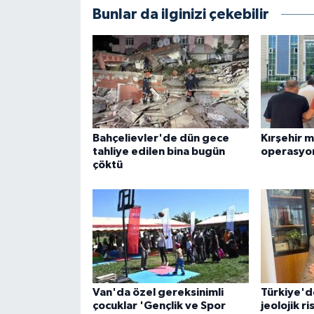
Bunlar da ilginizi çekebilir
Bahçelievler'de dün gece
Kırşehir 
tahliye edilen bina bugün
operasyon
çöktü
Van'da özel gereksinimli
Türkiye'de
çocuklar 'Gençlik ve Spor
jeolojik ri