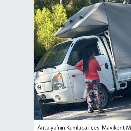
ÖZEL HABER
RÖPORTAJLAR
SAĞLIK
SİYASET
GÜNCEL
SPOR
YAŞAM
Yerel
Antalya’nın Kumluca ilçesi Mavikent M