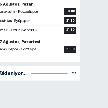
6 Ağustos, Pazar
aşakşehir - Kocaelispor
19:00
eşiktaş - Eyüpspor
21:30
med - Erzurumspor FK
21:30
7 Ağustos, Pazartesi
amsunspor - Göztepe
21:30
ükleniyor...