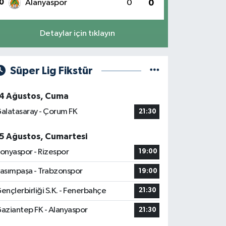
0
Alanyaspor
0
0
Detaylar için tıklayın
Süper Lig Fikstür
4 Ağustos, Cuma
alatasaray - Çorum FK
21:30
5 Ağustos, Cumartesi
onyaspor - Rizespor
19:00
asımpaşa - Trabzonspor
19:00
ençlerbirliği S.K. - Fenerbahçe
21:30
aziantep FK - Alanyaspor
21:30