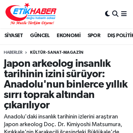
BİLİM-TEKNOLOJİ
Nöbetçi Eczaneler
SİYASET
GÜNCEL
EKONOMİ
SPOR
DIŞ POLİTİ
DIŞ POLİTİKA
Hava Durumu
DÜNYA
İstanbul Namaz Vakitleri
HABERLER
KÜLTÜR-SANAT-MAGAZİN
Japon arkeolog insanlık
EĞİTİM GENÇLİK
Trafik Durumu
tarihinin izini sürüyor:
Anadolu'nun binlerce yıllık
EKONOMİ
Süper Lig Puan Durumu ve Fikstür
sırrı toprak altından
KÖŞE YAZILARI
Tüm Manşetler
çıkarılıyor
KÜLTÜR-SANAT-MAGAZİN
Son Dakika Haberleri
Anadolu'daki insanlık tarihinin izlerini araştıran
Japon arkeolog Doç. Dr. Kimiyoshi Matsumura,
MEDYA
Haber Arşivi
Kırıkkale'nin Karakeçili ilçesindeki Büklükale'de