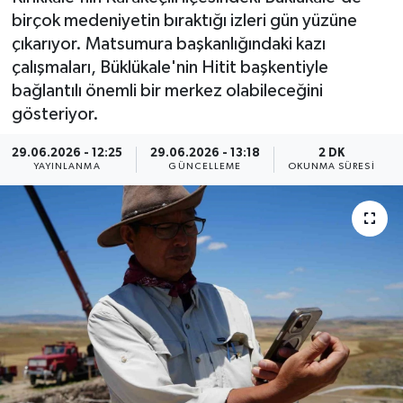
birçok medeniyetin bıraktığı izleri gün yüzüne
ÖZEL HABER
çıkarıyor. Matsumura başkanlığındaki kazı
çalışmaları, Büklükale'nin Hitit başkentiyle
RÖPORTAJLAR
bağlantılı önemli bir merkez olabileceğini
gösteriyor.
SAĞLIK
29.06.2026 - 12:25
29.06.2026 - 13:18
2 DK
SİYASET
YAYINLANMA
GÜNCELLEME
OKUNMA SÜRESI
GÜNCEL
SPOR
YAŞAM
Yerel