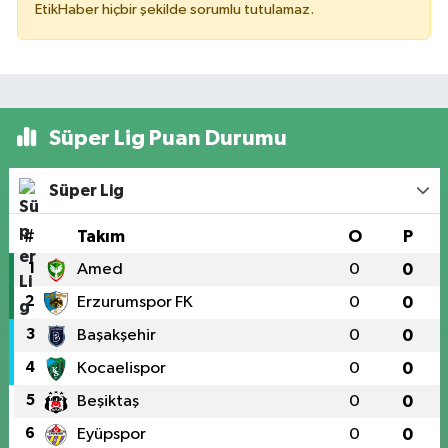
EtikHaber hiçbir şekilde sorumlu tutulamaz.
Süper Lig Puan Durumu
Süper Lig
#
Takım
O
P
1
Amed
0
0
2
Erzurumspor FK
0
0
3
Başakşehir
0
0
4
Kocaelispor
0
0
5
Beşiktaş
0
0
6
Eyüpspor
0
0