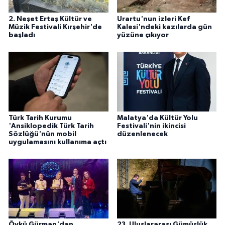
2. Neşet Ertaş Kültür ve
Urartu'nun izleri Kef
Müzik Festivali Kırşehir'de
Kalesi'ndeki kazılarda gün
başladı
yüzüne çıkıyor
Türk Tarih Kurumu
Malatya'da Kültür Yolu
'Ansiklopedik Türk Tarih
Festivali'nin ikincisi
Sözlüğü'nün mobil
düzenlenecek
uygulamasını kullanıma açtı
Öykü Gürman'dan
23. Uluslararası Gümüşlük