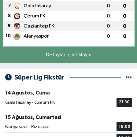
7
Galatasaray
0
0
8
Çorum FK
0
0
9
Gaziantep FK
0
0
10
Alanyaspor
0
0
Detaylar için tıklayın
Süper Lig Fikstür
14 Ağustos, Cuma
Galatasaray - Çorum FK
21:30
15 Ağustos, Cumartesi
Konyaspor - Rizespor
19:00