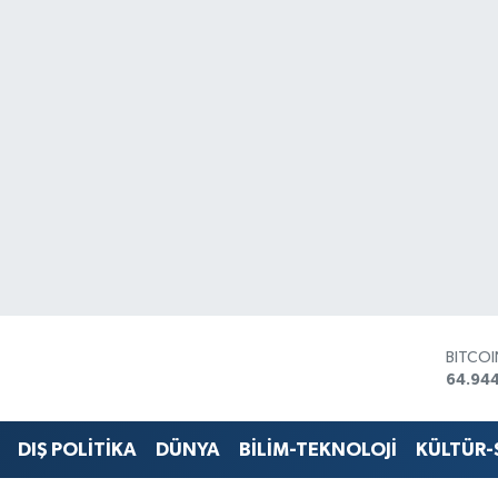
DOLA
47,74
EURO
55,25
STERLİ
DIŞ POLİTİKA
DÜNYA
BİLİM-TEKNOLOJİ
KÜLTÜR
64,481
GRAM 