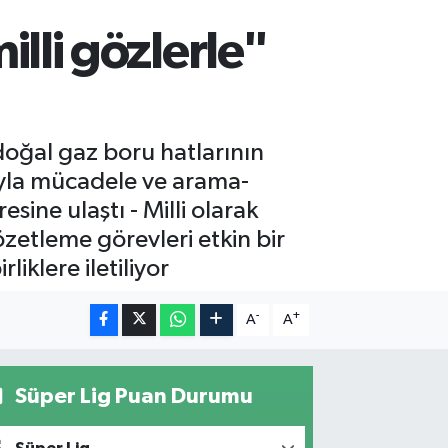
55
%0.03
00
lli gözlerle"
%-14
IN
4,08
%-0.18
doğal gaz boru hatlarının
ğıyla mücadele ve arama-
ine ulaştı - Milli olarak
zetleme görevleri etkin bir
liklere iletiliyor
-
+
A
A
Süper Lig Puan Durumu