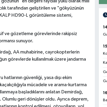
 gözünün" en değerli faydalı yükü olarak milli
ılık tarafından geliştirilen ve "gökyüzünün
 GÖKALP HD90-L görüntüleme sistemi,
1
şif ve gözetleme görevlerinde rakipsiz
Ga
formansı sunuyor.
1
rdağ, AA muhabirine, cayrokopterlerin
Ko
oğun görevlerde kullanılmak üzere jandarma
Ka
Ge
hatlarının güvenliği, yasa dışı ekim
Ga
n kaçakçılığıyla mücadele ve arama-kurtarma
llanmaya başladıklarını anlatan Demirdağ,
1
k. Olumlu geri dönüşler oldu. Ayrıca deprem,
Ba
hatlarının kontrol edilmesi, otoyolların, yol