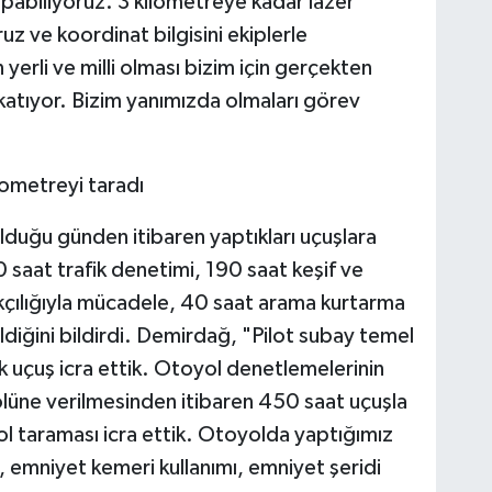
abiliyoruz. 3 kilometreye kadar lazer
z ve koordinat bilgisini ekiplerle
yerli ve milli olması bizim için gerçekten
katıyor. Bizim yanımızda olmaları görev
lometreyi taradı
duğu günden itibaren yaptıkları uçuşlara
0 saat trafik denetimi, 190 saat keşif ve
ılığıyla mücadele, 40 saat arama kurtarma
ldiğini bildirdi. Demirdağ, "Pilot subay temel
 uçuş icra ettik. Otoyol denetlemelerinin
üne verilmesinden itibaren 450 saat uçuşla
ol taraması icra ettik. Otoyolda yaptığımız
, emniyet kemeri kullanımı, emniyet şeridi