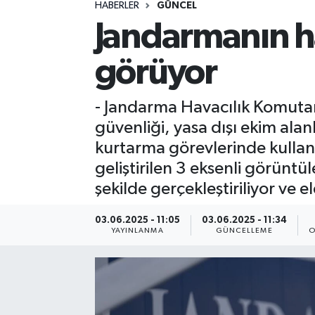
HABERLER
GÜNCEL
ÖZEL HABER
Jandarmanın ha
RÖPORTAJLAR
görüyor
SAĞLIK
- Jandarma Havacılık Komutanl
güvenliği, yasa dışı ekim ala
SİYASET
kurtarma görevlerinde kullanıl
geliştirilen 3 eksenli görünt
GÜNCEL
şekilde gerçekleştiriliyor ve e
SPOR
03.06.2025 - 11:05
03.06.2025 - 11:34
YAYINLANMA
GÜNCELLEME
O
YAŞAM
Yerel