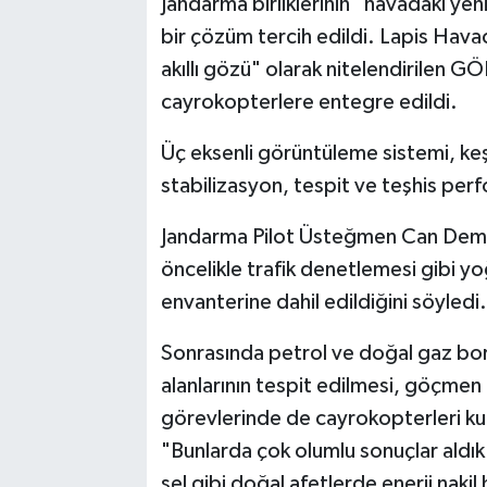
Jandarma birliklerinin "havadaki yeni
bir çözüm tercih edildi. Lapis Havac
akıllı gözü" olarak nitelendirilen
cayrokopterlere entegre edildi.
Üç eksenli görüntüleme sistemi, ke
stabilizasyon, tespit ve teşhis per
Jandarma Pilot Üsteğmen Can Demi
öncelikle trafik denetlemesi gibi y
envanterine dahil edildiğini söyledi.
Sonrasında petrol ve doğal gaz boru 
alanlarının tespit edilmesi, göçme
görevlerinde de cayrokopterleri ku
"Bunlarda çok olumlu sonuçlar aldı
sel gibi doğal afetlerde enerji nakil 