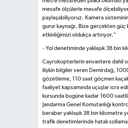
metre mesafeden plaka okuması yap
mesafe ölçülerle mesafe ölçebiliyoru
paylaşabiliyoruz. Kamera sisteminin 
gurur kaynağı. Bize gerçekten güç 
etkinliğimizi oldukça artırıyor."
- Yol denetiminde yaklaşık 38 bin ki
Cayrokopterlerin envantere dahil ol
ilişkin bilgiler veren Demirdağ, 100
gözetleme, 110 saat göçmen kaçakç
faaliyet kapsamında uçuşlar icra edi
kursunda bugüne kadar 1600 saatlik
Jandarma Genel Komutanlığı kontrol
beraber yaklaşık 38 bin kilometre y
trafik denetimlerinde hatalı sollama