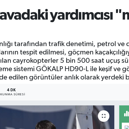
6660.
BİST1
vadaki yardımcısı "mi
13.779
BITCO
64.94
ığı tarafından trafik denetimi, petrol ve 
nlarının tespit edilmesi, göçmen kaçakçılı
an cayrokopterler 5 bin 500 saat uçuş süres
üleme sistemi GÖKALP HD90-L ile keşif ve gö
lde edilen görüntüler anlık olarak yerdeki bir
4 DK
KUNMA SÜRESI