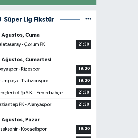
Süper Lig Fikstür
4 Ağustos, Cuma
latasaray - Çorum FK
21:30
5 Ağustos, Cumartesi
nyaspor - Rizespor
19:00
sımpaşa - Trabzonspor
19:00
nçlerbirliği S.K. - Fenerbahçe
21:30
ziantep FK - Alanyaspor
21:30
6 Ağustos, Pazar
şakşehir - Kocaelispor
19:00