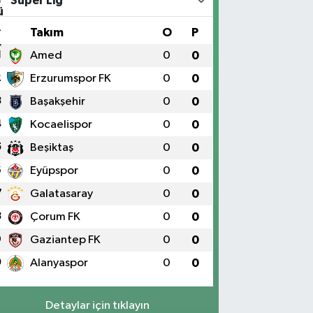
Süper Lig
#
Takım
O
P
1
Amed
0
0
2
Erzurumspor FK
0
0
3
Başakşehir
0
0
4
Kocaelispor
0
0
5
Beşiktaş
0
0
6
Eyüpspor
0
0
7
Galatasaray
0
0
8
Çorum FK
0
0
9
Gaziantep FK
0
0
0
Alanyaspor
0
0
Detaylar için tıklayın