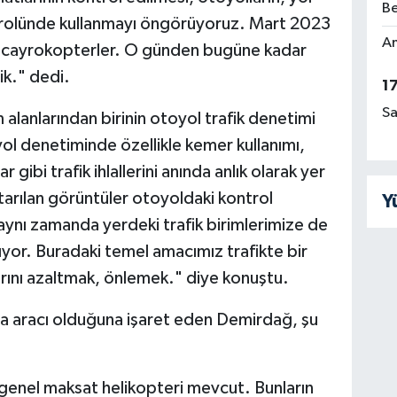
Be
olünde kullanmayı öngörüyoruz. Mart 2023
Am
di cayrokopterler. O günden bugüne kadar
ik." dedi.
1
Sa
alanlarından birinin otoyol trafik denetimi
l denetiminde özellikle kemer kullanımı,
r gibi trafik ihlallerini anında anlık olarak yer
tarılan görüntüler otoyoldaki kontrol
Y
 aynı zamanda yerdeki trafik birimlerimize de
lıyor. Buradaki temel amacımız trafikte bir
arını azaltmak, önlemek." diye konuştu.
va aracı olduğuna işaret eden Demirdağ, şu
 genel maksat helikopteri mevcut. Bunların