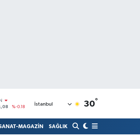
°
R
30
İstanbul
36
%0.18
10
%0.32
N
-SANAT-MAGAZİN
SAĞLIK
1
%0.38
ALTIN