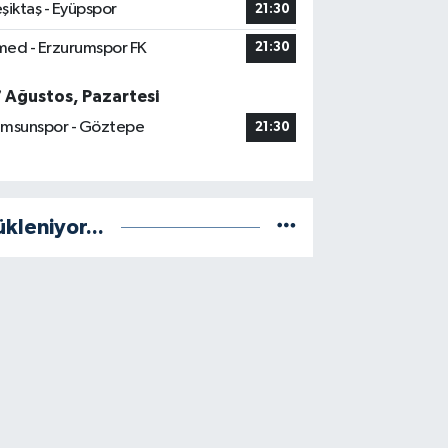
şiktaş - Eyüpspor
21:30
ed - Erzurumspor FK
21:30
7 Ağustos, Pazartesi
msunspor - Göztepe
21:30
ükleniyor...