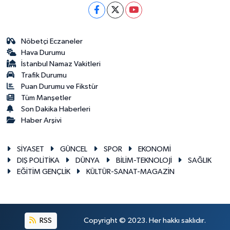
Nöbetçi Eczaneler
Hava Durumu
İstanbul Namaz Vakitleri
Trafik Durumu
Puan Durumu ve Fikstür
Tüm Manşetler
Son Dakika Haberleri
Haber Arşivi
SİYASET
GÜNCEL
SPOR
EKONOMİ
DIŞ POLİTİKA
DÜNYA
BİLİM-TEKNOLOJİ
SAĞLIK
EĞİTİM GENÇLİK
KÜLTÜR-SANAT-MAGAZİN
RSS
Copyright © 2023. Her hakkı saklıdır.