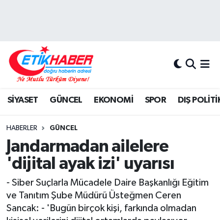
BİLİM-TEKNOLOJİ
Nöbetçi Eczaneler
DIŞ POLİTİKA
Hava Durumu
DÜNYA
İstanbul Namaz Vakitleri
SİYASET
GÜNCEL
EKONOMİ
SPOR
DIŞ POLİTİ
EĞİTİM GENÇLİK
Trafik Durumu
HABERLER
GÜNCEL
EKONOMİ
Süper Lig Puan Durumu ve Fikstür
Jandarmadan ailelere
'dijital ayak izi' uyarısı
KÖŞE YAZILARI
Tüm Manşetler
- Siber Suçlarla Mücadele Daire Başkanlığı Eğitim
KÜLTÜR-SANAT-MAGAZİN
Son Dakika Haberleri
ve Tanıtım Şube Müdürü Üsteğmen Ceren
Sancak: - 'Bugün birçok kişi, farkında olmadan
MEDYA
Haber Arşivi