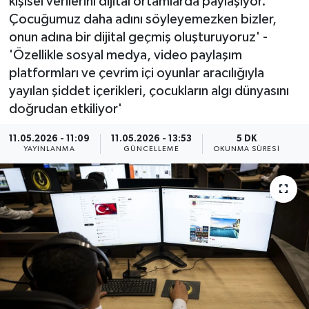
kişisel verilerini dijital ortamlarda paylaşıyor.
Çocuğumuz daha adını söyleyemezken bizler,
ÖZEL HABER
onun adına bir dijital geçmiş oluşturuyoruz' -
'Özellikle sosyal medya, video paylaşım
RÖPORTAJLAR
platformları ve çevrim içi oyunlar aracılığıyla
yayılan şiddet içerikleri, çocukların algı dünyasını
SAĞLIK
doğrudan etkiliyor'
SİYASET
11.05.2026 - 11:09
11.05.2026 - 13:53
5 DK
YAYINLANMA
GÜNCELLEME
OKUNMA SÜRESI
GÜNCEL
SPOR
YAŞAM
Yerel