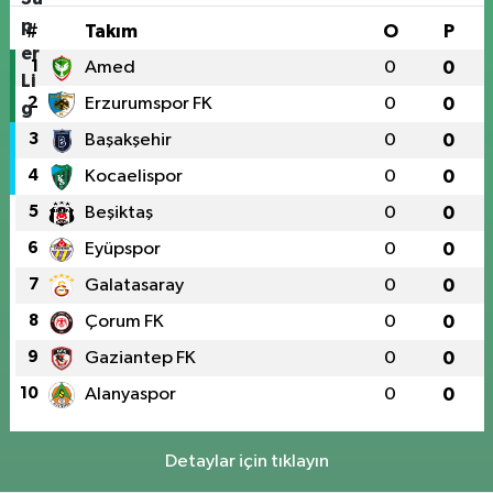
#
Takım
O
P
1
Amed
0
0
2
Erzurumspor FK
0
0
3
Başakşehir
0
0
4
Kocaelispor
0
0
5
Beşiktaş
0
0
6
Eyüpspor
0
0
7
Galatasaray
0
0
8
Çorum FK
0
0
9
Gaziantep FK
0
0
10
Alanyaspor
0
0
Detaylar için tıklayın