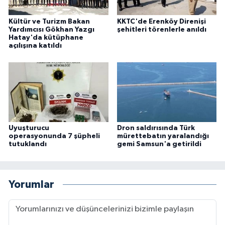
Kültür ve Turizm Bakan
KKTC'de Erenköy Direnişi
Yardımcısı Gökhan Yazgı
şehitleri törenlerle anıldı
Hatay'da kütüphane
açılışına katıldı
Uyuşturucu
Dron saldırısında Türk
operasyonunda 7 şüpheli
mürettebatın yaralandığı
tutuklandı
gemi Samsun'a getirildi
Yorumlar