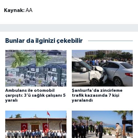
Kaynak:
AA
Bunlar da ilginizi çekebilir
Ambulans ile otomobil
Şanlıurfa'da zincirleme
çarpıştı: 3'ü sağlık çalışanı 5
trafik kazasında 7 kişi
yaralı
yaralandı