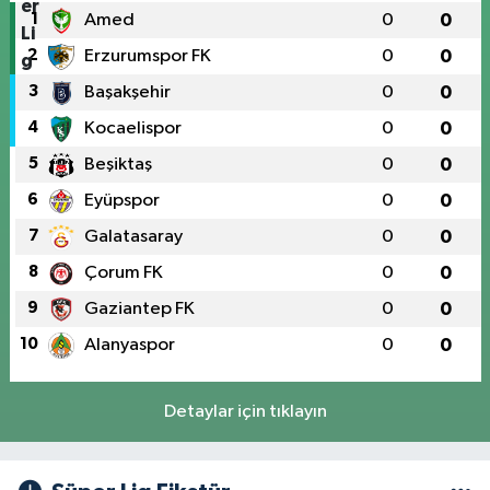
1
Amed
0
0
2
Erzurumspor FK
0
0
3
Başakşehir
0
0
4
Kocaelispor
0
0
5
Beşiktaş
0
0
6
Eyüpspor
0
0
7
Galatasaray
0
0
8
Çorum FK
0
0
9
Gaziantep FK
0
0
10
Alanyaspor
0
0
Detaylar için tıklayın