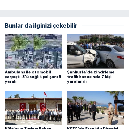
Bunlar da ilginizi çekebilir
Ambulans ile otomobil
Şanlıurfa'da zincirleme
çarpıştı: 3'ü sağlık çalışanı 5
trafik kazasında 7 kişi
yaralı
yaralandı
Kültür ve Turizm Bakan
KKTC'de Erenköy Direnişi