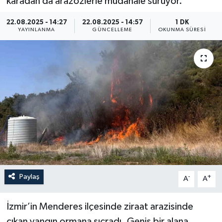
karadan da arazözlerle müdahale sürüyor.
ÖZEL HABER
22.08.2025 - 14:27
22.08.2025 - 14:57
1 DK
YAYINLANMA
GÜNCELLEME
OKUNMA SÜRESI
RÖPORTAJLAR
SAĞLIK
SİYASET
GÜNCEL
SPOR
YAŞAM
Paylaş
-
+
A
A
Yerel
İzmir’in Menderes ilçesinde ziraat arazisinde
çıkan yangın ormana sıçradı. Geniş bir alana