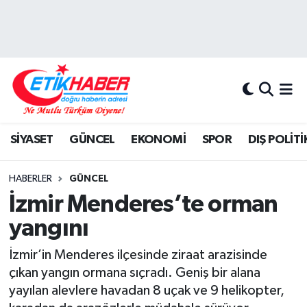
BİLİM-TEKNOLOJİ
Nöbetçi Eczaneler
DIŞ POLİTİKA
Hava Durumu
DÜNYA
İstanbul Namaz Vakitleri
SİYASET
GÜNCEL
EKONOMİ
SPOR
DIŞ POLİTİ
EĞİTİM GENÇLİK
Trafik Durumu
HABERLER
GÜNCEL
EKONOMİ
Süper Lig Puan Durumu ve Fikstür
İzmir Menderes’te orman
yangını
KÖŞE YAZILARI
Tüm Manşetler
İzmir’in Menderes ilçesinde ziraat arazisinde
KÜLTÜR-SANAT-MAGAZİN
Son Dakika Haberleri
çıkan yangın ormana sıçradı. Geniş bir alana
yayılan alevlere havadan 8 uçak ve 9 helikopter,
MEDYA
Haber Arşivi