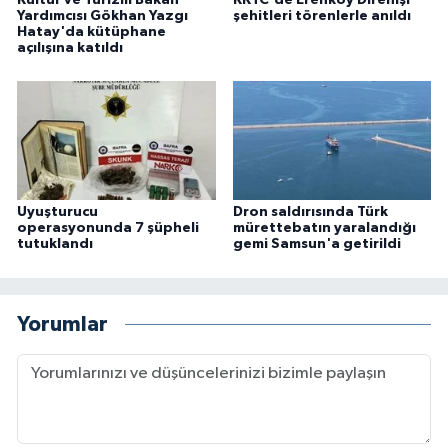
Yardımcısı Gökhan Yazgı
şehitleri törenlerle anıldı
Hatay'da kütüphane
açılışına katıldı
Uyuşturucu
Dron saldırısında Türk
operasyonunda 7 şüpheli
mürettebatın yaralandığı
tutuklandı
gemi Samsun'a getirildi
Yorumlar