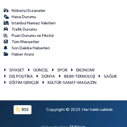
Nöbetçi Eczaneler
Hava Durumu
İstanbul Namaz Vakitleri
Trafik Durumu
Puan Durumu ve Fikstür
Tüm Manşetler
Son Dakika Haberleri
Haber Arşivi
SİYASET
GÜNCEL
SPOR
EKONOMİ
DIŞ POLİTİKA
DÜNYA
BİLİM-TEKNOLOJİ
SAĞLIK
EĞİTİM GENÇLİK
KÜLTÜR-SANAT-MAGAZİN
RSS
Copyright © 2023. Her hakkı saklıdır.