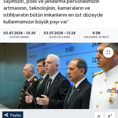
sayımızın, polis ve jandarma personelimizin
artmasının, teknolojinin, kameraların ve
ÖZEL HABER
istihbaratın bütün imkanlarını en üst düzeyde
kullanmamızın büyük payı var'
RÖPORTAJLAR
03.07.2026 - 10:30
03.07.2026 - 13:24
6 DK
SAĞLIK
YAYINLANMA
GÜNCELLEME
OKUNMA SÜRESI
SİYASET
GÜNCEL
SPOR
YAŞAM
Yerel
Paylaş
-
+
A
A