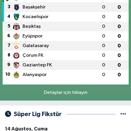
3
Başakşehir
0
0
4
Kocaelispor
0
0
5
Beşiktaş
0
0
6
Eyüpspor
0
0
7
Galatasaray
0
0
8
Çorum FK
0
0
9
Gaziantep FK
0
0
10
Alanyaspor
0
0
Detaylar için tıklayın
Süper Lig Fikstür
14 Ağustos, Cuma