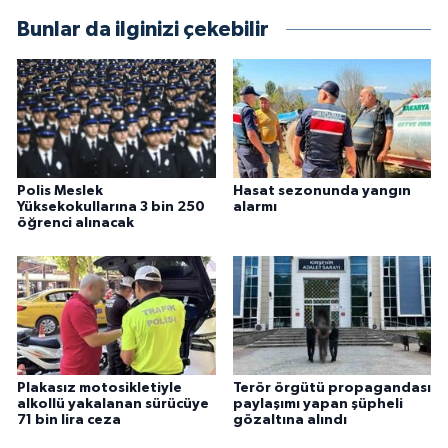
Bunlar da ilginizi çekebilir
Polis Meslek
Hasat sezonunda yangın
Yüksekokullarına 3 bin 250
alarmı
öğrenci alınacak
Plakasız motosikletiyle
Terör örgütü propagandası
alkollü yakalanan sürücüye
paylaşımı yapan şüpheli
71 bin lira ceza
gözaltına alındı