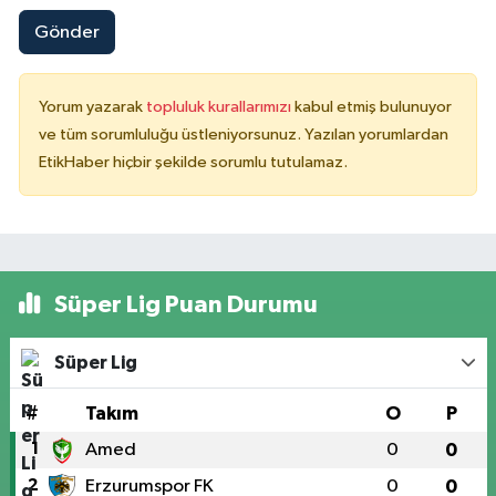
Gönder
Yorum yazarak
topluluk kurallarımızı
kabul etmiş bulunuyor
ve tüm sorumluluğu üstleniyorsunuz. Yazılan yorumlardan
EtikHaber hiçbir şekilde sorumlu tutulamaz.
Süper Lig Puan Durumu
Süper Lig
#
Takım
O
P
1
Amed
0
0
2
Erzurumspor FK
0
0