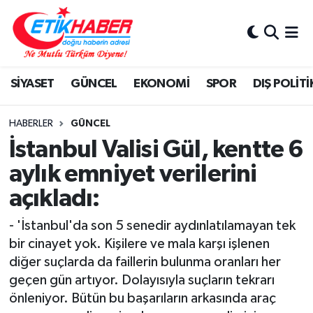
BİLİM-TEKNOLOJİ
Nöbetçi Eczaneler
SİYASET
GÜNCEL
EKONOMİ
SPOR
DIŞ POLİTİ
DIŞ POLİTİKA
Hava Durumu
DÜNYA
İstanbul Namaz Vakitleri
HABERLER
GÜNCEL
İstanbul Valisi Gül, kentte 6
EĞİTİM GENÇLİK
Trafik Durumu
aylık emniyet verilerini
açıkladı:
EKONOMİ
Süper Lig Puan Durumu ve Fikstür
- 'İstanbul'da son 5 senedir aydınlatılamayan tek
KÖŞE YAZILARI
Tüm Manşetler
bir cinayet yok. Kişilere ve mala karşı işlenen
diğer suçlarda da faillerin bulunma oranları her
KÜLTÜR-SANAT-MAGAZİN
Son Dakika Haberleri
geçen gün artıyor. Dolayısıyla suçların tekrarı
önleniyor. Bütün bu başarıların arkasında araç
MEDYA
Haber Arşivi