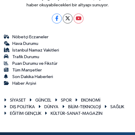
haber okuyabilecekleri bir altyapı sunuyor.
Nöbetçi Eczaneler
Hava Durumu
İstanbul Namaz Vakitleri
Trafik Durumu
Puan Durumu ve Fikstür
Tüm Manşetler
Son Dakika Haberleri
Haber Arşivi
SİYASET
GÜNCEL
SPOR
EKONOMİ
DIŞ POLİTİKA
DÜNYA
BİLİM-TEKNOLOJİ
SAĞLIK
EĞİTİM GENÇLİK
KÜLTÜR-SANAT-MAGAZİN