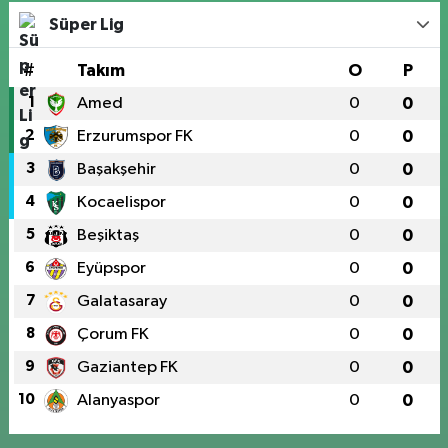
Süper Lig
#
Takım
O
P
1
Amed
0
0
2
Erzurumspor FK
0
0
3
Başakşehir
0
0
4
Kocaelispor
0
0
5
Beşiktaş
0
0
6
Eyüpspor
0
0
7
Galatasaray
0
0
8
Çorum FK
0
0
9
Gaziantep FK
0
0
10
Alanyaspor
0
0