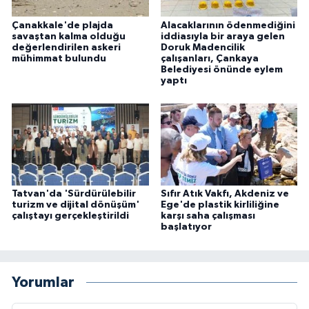
Çanakkale'de plajda
Alacaklarının ödenmediğini
savaştan kalma olduğu
iddiasıyla bir araya gelen
değerlendirilen askeri
Doruk Madencilik
mühimmat bulundu
çalışanları, Çankaya
Belediyesi önünde eylem
yaptı
Tatvan'da 'Sürdürülebilir
Sıfır Atık Vakfı, Akdeniz ve
turizm ve dijital dönüşüm'
Ege'de plastik kirliliğine
çalıştayı gerçekleştirildi
karşı saha çalışması
başlatıyor
Yorumlar