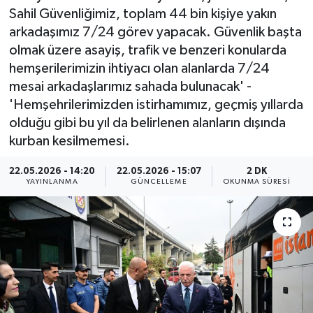
Sahil Güvenliğimiz, toplam 44 bin kişiye yakın
ÖZEL HABER
arkadaşımız 7/24 görev yapacak. Güvenlik başta
olmak üzere asayiş, trafik ve benzeri konularda
RÖPORTAJLAR
hemşerilerimizin ihtiyacı olan alanlarda 7/24
mesai arkadaşlarımız sahada bulunacak' -
SAĞLIK
'Hemşehrilerimizden istirhamımız, geçmiş yıllarda
olduğu gibi bu yıl da belirlenen alanların dışında
SİYASET
kurban kesilmemesi.
GÜNCEL
22.05.2026 - 14:20
22.05.2026 - 15:07
2 DK
YAYINLANMA
GÜNCELLEME
OKUNMA SÜRESI
SPOR
YAŞAM
Yerel