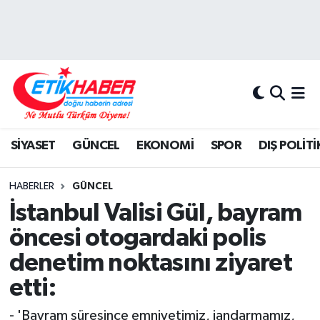
BİLİM-TEKNOLOJİ
Nöbetçi Eczaneler
DIŞ POLİTİKA
Hava Durumu
DÜNYA
İstanbul Namaz Vakitleri
SİYASET
GÜNCEL
EKONOMİ
SPOR
DIŞ POLİTİ
EĞİTİM GENÇLİK
Trafik Durumu
HABERLER
GÜNCEL
EKONOMİ
Süper Lig Puan Durumu ve Fikstür
İstanbul Valisi Gül, bayram
öncesi otogardaki polis
KÖŞE YAZILARI
Tüm Manşetler
denetim noktasını ziyaret
KÜLTÜR-SANAT-MAGAZİN
Son Dakika Haberleri
etti:
MEDYA
Haber Arşivi
- 'Bayram süresince emniyetimiz, jandarmamız,