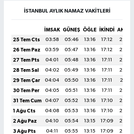
İSTANBUL AYLIK NAMAZ VAKITLERI
İMSAK
GÜNEŞ
ÖĞLE
İKINDI
AKŞA
25 Tem Cts
03:58
05:46
13:16
17:12
20:35
26 Tem Paz
03:59
05:47
13:16
17:12
20:34
27 Tem Pts
04:01
05:48
13:16
17:11
20:33
28 Tem Sal
04:02
05:49
13:16
17:11
20:32
29 Tem Çar
04:04
05:50
13:16
17:11
20:31
30 Tem Per
04:05
05:51
13:16
17:11
20:30
31 Tem Cum
04:07
05:52
13:16
17:10
20:29
1 Ağu Cts
04:08
05:53
13:16
17:10
20:28
2 Ağu Paz
04:10
05:54
13:15
17:09
20:27
3 Ağu Pts
04:11
05:55
13:15
17:09
20:26