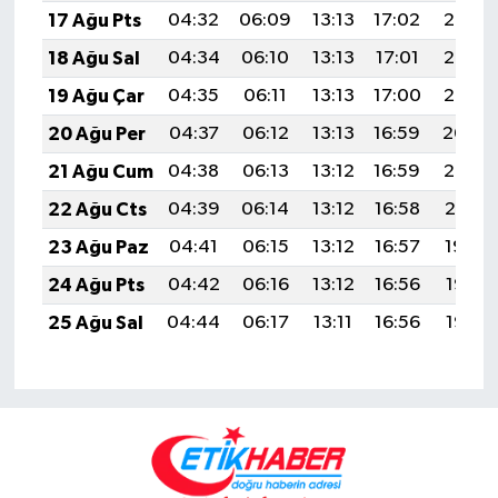
17 Ağu Pts
04:32
06:09
13:13
17:02
20:08
18 Ağu Sal
04:34
06:10
13:13
17:01
20:07
19 Ağu Çar
04:35
06:11
13:13
17:00
20:05
20 Ağu Per
04:37
06:12
13:13
16:59
20:04
21 Ağu Cum
04:38
06:13
13:12
16:59
20:02
22 Ağu Cts
04:39
06:14
13:12
16:58
20:01
23 Ağu Paz
04:41
06:15
13:12
16:57
19:59
24 Ağu Pts
04:42
06:16
13:12
16:56
19:58
25 Ağu Sal
04:44
06:17
13:11
16:56
19:56