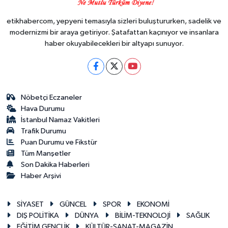
etikhabercom, yepyeni temasıyla sizleri buluştururken, sadelik ve
modernizmi bir araya getiriyor. Şatafattan kaçınıyor ve insanlara
haber okuyabilecekleri bir altyapı sunuyor.
Nöbetçi Eczaneler
Hava Durumu
İstanbul Namaz Vakitleri
Trafik Durumu
Puan Durumu ve Fikstür
Tüm Manşetler
Son Dakika Haberleri
Haber Arşivi
SİYASET
GÜNCEL
SPOR
EKONOMİ
DIŞ POLİTİKA
DÜNYA
BİLİM-TEKNOLOJİ
SAĞLIK
EĞİTİM GENÇLİK
KÜLTÜR-SANAT-MAGAZİN