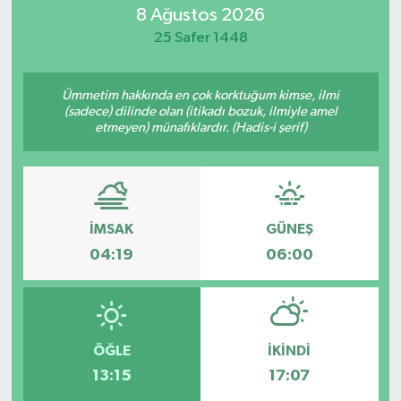
8 Ağustos 2026
ÖZEL HABER
25 Safer 1448
RÖPORTAJLAR
Ümmetim hakkında en çok korktuğum kimse, ilmi
(sadece) dilinde olan (itikadı bozuk, ilmiyle amel
SAĞLIK
etmeyen) münafıklardır. (Hadis-i şerif)
SİYASET
GÜNCEL
İMSAK
GÜNEŞ
04:19
06:00
SPOR
YAŞAM
ÖĞLE
İKINDI
Yerel
13:15
17:07