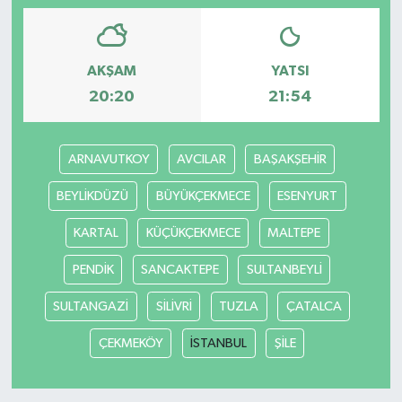
AKŞAM
YATSI
20:20
21:54
ARNAVUTKOY
AVCILAR
BAŞAKŞEHİR
BEYLİKDÜZÜ
BÜYÜKÇEKMECE
ESENYURT
KARTAL
KÜÇÜKÇEKMECE
MALTEPE
PENDİK
SANCAKTEPE
SULTANBEYLİ
SULTANGAZİ
SİLİVRİ
TUZLA
ÇATALCA
ÇEKMEKÖY
İSTANBUL
ŞİLE