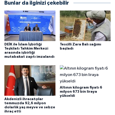
Bunlar da ilginizi çekebilir
DEİK ile İslam İşbirliği
Tescilli Zara Balı sağımı
Teşkilatı Tahkim Merkezi
başladı
arasında işbirliği
mutabakat zaptı imzalandı
Altının kilogram fiyatı 6
milyon 673 bin liraya
yükseldi
Akdenizli ihracatçılar
temmuzda 92,6 milyon
dolarlık yaş meyve ve sebze
ihraç etti