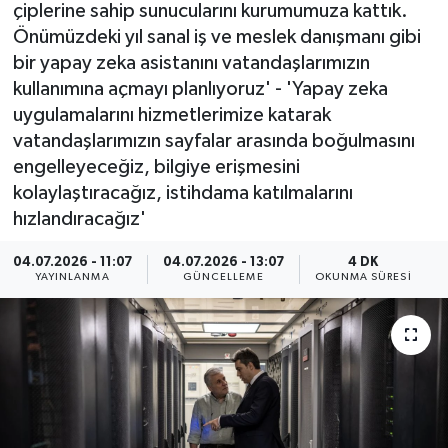
çiplerine sahip sunucularını kurumumuza kattık.
ÖZEL HABER
Önümüzdeki yıl sanal iş ve meslek danışmanı gibi
bir yapay zeka asistanını vatandaşlarımızın
RÖPORTAJLAR
kullanımına açmayı planlıyoruz' - 'Yapay zeka
uygulamalarını hizmetlerimize katarak
SAĞLIK
vatandaşlarımızın sayfalar arasında boğulmasını
engelleyeceğiz, bilgiye erişmesini
SİYASET
kolaylaştıracağız, istihdama katılmalarını
hızlandıracağız'
GÜNCEL
04.07.2026 - 11:07
04.07.2026 - 13:07
4 DK
YAYINLANMA
GÜNCELLEME
OKUNMA SÜRESI
SPOR
YAŞAM
Yerel