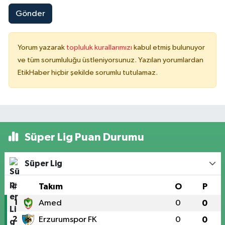
Gönder
Yorum yazarak
topluluk kurallarımızı
kabul etmiş bulunuyor
ve tüm sorumluluğu üstleniyorsunuz. Yazılan yorumlardan
EtikHaber hiçbir şekilde sorumlu tutulamaz.
Süper Lig Puan Durumu
Süper Lig
#
Takım
O
P
1
Amed
0
0
2
Erzurumspor FK
0
0