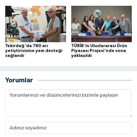
Tekirdağ'da 780 arı
TÜRİB'in Uluslararası Ürün
yetiştiricisine yem desteği
Piyasası Projesi'nde sona
sağlandı
yaklaşıldı
Yorumlar