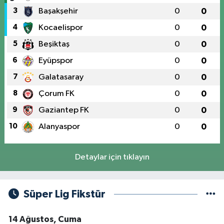
3
Başakşehir
0
0
4
Kocaelispor
0
0
5
Beşiktaş
0
0
6
Eyüpspor
0
0
7
Galatasaray
0
0
8
Çorum FK
0
0
9
Gaziantep FK
0
0
10
Alanyaspor
0
0
Detaylar için tıklayın
Süper Lig Fikstür
14 Ağustos, Cuma