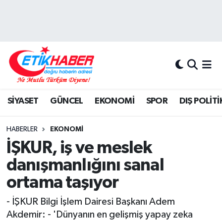
BİLİM-TEKNOLOJİ
Nöbetçi Eczaneler
DIŞ POLİTİKA
Hava Durumu
DÜNYA
İstanbul Namaz Vakitleri
SİYASET
GÜNCEL
EKONOMİ
SPOR
DIŞ POLİTİ
EĞİTİM GENÇLİK
Trafik Durumu
HABERLER
EKONOMİ
EKONOMİ
Süper Lig Puan Durumu ve Fikstür
İŞKUR, iş ve meslek
danışmanlığını sanal
KÖŞE YAZILARI
Tüm Manşetler
ortama taşıyor
KÜLTÜR-SANAT-MAGAZİN
Son Dakika Haberleri
- İŞKUR Bilgi İşlem Dairesi Başkanı Adem
Akdemir: - 'Dünyanın en gelişmiş yapay zeka
MEDYA
Haber Arşivi