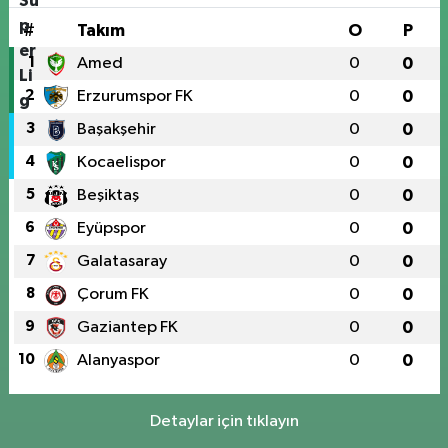
#
Takım
O
P
1
Amed
0
0
2
Erzurumspor FK
0
0
3
Başakşehir
0
0
4
Kocaelispor
0
0
5
Beşiktaş
0
0
6
Eyüpspor
0
0
7
Galatasaray
0
0
8
Çorum FK
0
0
9
Gaziantep FK
0
0
10
Alanyaspor
0
0
Detaylar için tıklayın