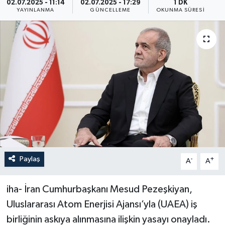
02.07.2025 - 11:14
02.07.2025 - 17:29
1 DK
YAYINLANMA
GÜNCELLEME
OKUNMA SÜRESI
ÖZEL HABER
RÖPORTAJLAR
SAĞLIK
SİYASET
GÜNCEL
SPOR
Paylaş
-
+
A
A
YAŞAM
iha- İran Cumhurbaşkanı Mesud Pezeşkiyan,
Yerel
Uluslararası Atom Enerjisi Ajansı’yla (UAEA) iş
birliğinin askıya alınmasına ilişkin yasayı onayladı.