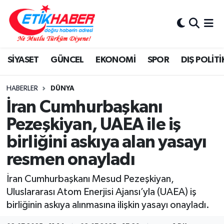
BİLİM-TEKNOLOJİ
Nöbetçi Eczaneler
SİYASET
GÜNCEL
EKONOMİ
SPOR
DIŞ POLİTİ
DIŞ POLİTİKA
Hava Durumu
DÜNYA
İstanbul Namaz Vakitleri
HABERLER
DÜNYA
İran Cumhurbaşkanı
EĞİTİM GENÇLİK
Trafik Durumu
Pezeşkiyan, UAEA ile iş
birliğini askıya alan yasayı
EKONOMİ
Süper Lig Puan Durumu ve Fikstür
resmen onayladı
KÖŞE YAZILARI
Tüm Manşetler
İran Cumhurbaşkanı Mesud Pezeşkiyan,
KÜLTÜR-SANAT-MAGAZİN
Son Dakika Haberleri
Uluslararası Atom Enerjisi Ajansı’yla (UAEA) iş
birliğinin askıya alınmasına ilişkin yasayı onayladı.
MEDYA
Haber Arşivi