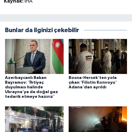
Kaynak:
İHA
Bunlar da ilginizi çekebilir
Azerbaycanlı Bakan
Bosna-Hersek'ten yola
Bayramov: 'İhtiyaç
çıkan 'Filistin Konvoyu'
duyulması halinde
Adana'dan ayrıldı
Ukrayna'ya da doğal gaz
tedarik etmeye hazırız'