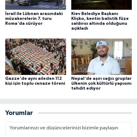
İsrail ile Lübnan arasındaki
Kiev Belediye Başkanı
müzakerelerin 7. turu
Kliçko, kentin balistik füze
Roma'da sürüyor
saldırısı altında olduğunu
açıkladı
Gazze'de aynı aileden 112
Nepal'de aşırı sağcı gruplar
kişi için toplu cenaze töreni
ülkenin çok kültürlü yapısını
tehdit ediyor
Yorumlar