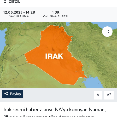
bildirdi.
ÖZEL HABER
12.06.2025 - 14:28
1 DK
YAYINLANMA
OKUNMA SÜRESI
RÖPORTAJLAR
SAĞLIK
SİYASET
GÜNCEL
SPOR
YAŞAM
Paylaş
-
+
A
A
Yerel
Irak resmi haber ajansı İNA’ya konuşan Numan,