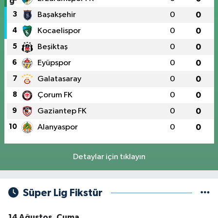
3
Başakşehir
0
0
4
Kocaelispor
0
0
5
Beşiktaş
0
0
6
Eyüpspor
0
0
7
Galatasaray
0
0
8
Çorum FK
0
0
9
Gaziantep FK
0
0
10
Alanyaspor
0
0
Detaylar için tıklayın
Süper Lig Fikstür
14 Ağustos, Cuma