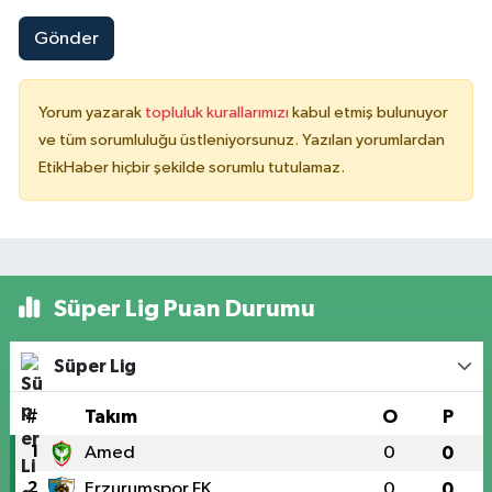
Gönder
Yorum yazarak
topluluk kurallarımızı
kabul etmiş bulunuyor
ve tüm sorumluluğu üstleniyorsunuz. Yazılan yorumlardan
EtikHaber hiçbir şekilde sorumlu tutulamaz.
Süper Lig Puan Durumu
Süper Lig
#
Takım
O
P
1
Amed
0
0
2
Erzurumspor FK
0
0