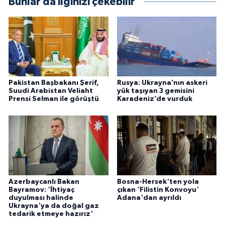
Bunlar da ilginizi çekebilir
Pakistan Başbakanı Şerif,
Rusya: Ukrayna’nın askeri
Suudi Arabistan Veliaht
yük taşıyan 3 gemisini
Prensi Selman ile görüştü
Karadeniz’de vurduk
Azerbaycanlı Bakan
Bosna-Hersek'ten yola
Bayramov: 'İhtiyaç
çıkan 'Filistin Konvoyu'
duyulması halinde
Adana'dan ayrıldı
Ukrayna'ya da doğal gaz
tedarik etmeye hazırız'