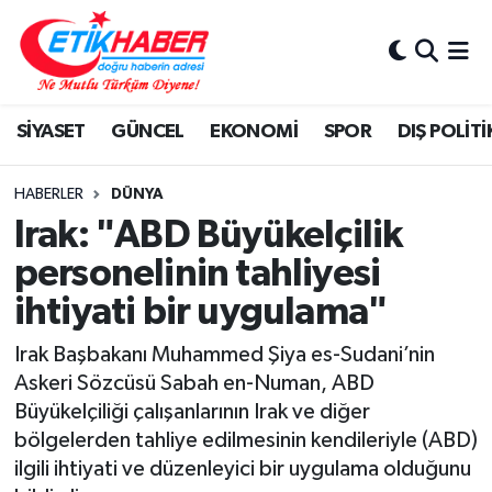
BİLİM-TEKNOLOJİ
Nöbetçi Eczaneler
SİYASET
GÜNCEL
EKONOMİ
SPOR
DIŞ POLİTİ
DIŞ POLİTİKA
Hava Durumu
DÜNYA
İstanbul Namaz Vakitleri
HABERLER
DÜNYA
Irak: "ABD Büyükelçilik
EĞİTİM GENÇLİK
Trafik Durumu
personelinin tahliyesi
ihtiyati bir uygulama"
EKONOMİ
Süper Lig Puan Durumu ve Fikstür
Irak Başbakanı Muhammed Şiya es-Sudani’nin
KÖŞE YAZILARI
Tüm Manşetler
Askeri Sözcüsü Sabah en-Numan, ABD
Büyükelçiliği çalışanlarının Irak ve diğer
KÜLTÜR-SANAT-MAGAZİN
Son Dakika Haberleri
bölgelerden tahliye edilmesinin kendileriyle (ABD)
ilgili ihtiyati ve düzenleyici bir uygulama olduğunu
MEDYA
Haber Arşivi