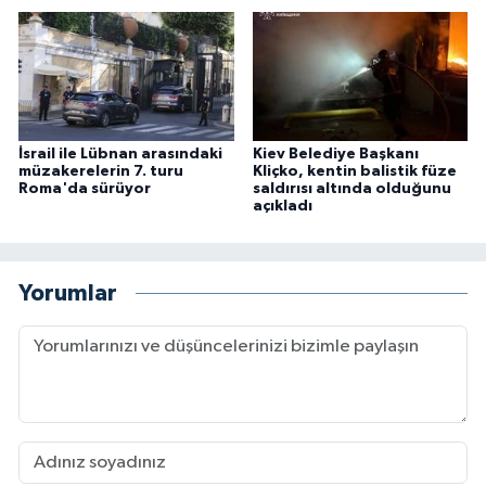
İsrail ile Lübnan arasındaki
Kiev Belediye Başkanı
müzakerelerin 7. turu
Kliçko, kentin balistik füze
Roma'da sürüyor
saldırısı altında olduğunu
açıkladı
Yorumlar