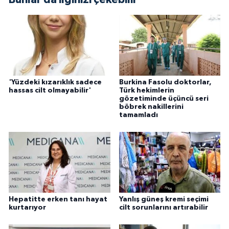
'Yüzdeki kızarıklık sadece
Burkina Fasolu doktorlar,
hassas cilt olmayabilir'
Türk hekimlerin
gözetiminde üçüncü seri
böbrek nakillerini
tamamladı
Hepatitte erken tanı hayat
Yanlış güneş kremi seçimi
kurtarıyor
cilt sorunlarını artırabilir