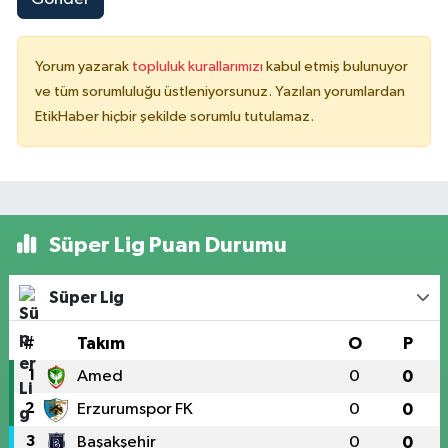
Yorum yazarak
topluluk kurallarımızı
kabul etmiş bulunuyor
ve tüm sorumluluğu üstleniyorsunuz. Yazılan yorumlardan
EtikHaber hiçbir şekilde sorumlu tutulamaz.
Süper Lig Puan Durumu
Süper Lig
#
Takım
O
P
1
Amed
0
0
2
Erzurumspor FK
0
0
3
Başakşehir
0
0