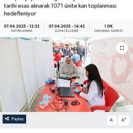
tarihi esas alınarak 1071 ünite kan toplanması
ÖZEL HABER
hedefleniyor
RÖPORTAJLAR
07.04.2025 - 12:32
07.04.2025 - 14:42
1 DK
YAYINLANMA
GÜNCELLEME
OKUNMA SÜRESI
SAĞLIK
SİYASET
GÜNCEL
SPOR
YAŞAM
Yerel
Paylaş
-
+
A
A