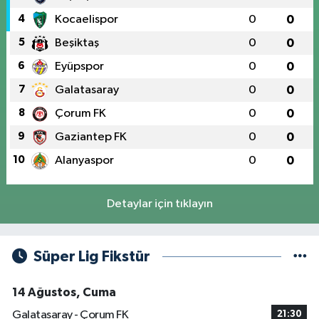
4
Kocaelispor
0
0
5
Beşiktaş
0
0
6
Eyüpspor
0
0
7
Galatasaray
0
0
8
Çorum FK
0
0
9
Gaziantep FK
0
0
10
Alanyaspor
0
0
Detaylar için tıklayın
Süper Lig Fikstür
14 Ağustos, Cuma
Galatasaray - Çorum FK
21:30