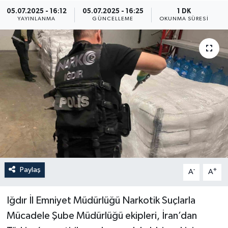
05.07.2025 - 16:12
05.07.2025 - 16:25
1 DK
ÖZEL HABER
YAYINLANMA
GÜNCELLEME
OKUNMA SÜRESI
RÖPORTAJLAR
SAĞLIK
SİYASET
GÜNCEL
SPOR
Paylaş
-
+
A
A
YAŞAM
Yerel
Iğdır İl Emniyet Müdürlüğü Narkotik Suçlarla
Mücadele Şube Müdürlüğü ekipleri, İran’dan