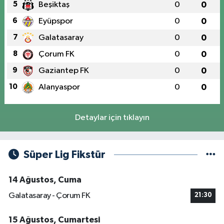
5
Beşiktaş
0
0
6
Eyüpspor
0
0
7
Galatasaray
0
0
8
Çorum FK
0
0
9
Gaziantep FK
0
0
10
Alanyaspor
0
0
Detaylar için tıklayın
Süper Lig Fikstür
14 Ağustos, Cuma
Galatasaray - Çorum FK
21:30
15 Ağustos, Cumartesi