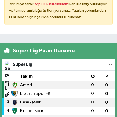
Yorum yazarak
topluluk kurallarımızı
kabul etmiş bulunuyor
ve tüm sorumluluğu üstleniyorsunuz. Yazılan yorumlardan
EtikHaber hiçbir şekilde sorumlu tutulamaz.
Süper Lig Puan Durumu
Süper Lig
#
Takım
O
P
1
Amed
0
0
2
Erzurumspor FK
0
0
3
Başakşehir
0
0
4
Kocaelispor
0
0