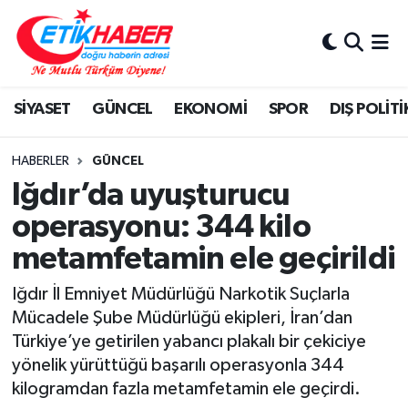
BİLİM-TEKNOLOJİ
Nöbetçi Eczaneler
SİYASET
GÜNCEL
EKONOMİ
SPOR
DIŞ POLİTİ
DIŞ POLİTİKA
Hava Durumu
DÜNYA
İstanbul Namaz Vakitleri
HABERLER
GÜNCEL
Iğdır’da uyuşturucu
EĞİTİM GENÇLİK
Trafik Durumu
operasyonu: 344 kilo
metamfetamin ele geçirildi
EKONOMİ
Süper Lig Puan Durumu ve Fikstür
Iğdır İl Emniyet Müdürlüğü Narkotik Suçlarla
KÖŞE YAZILARI
Tüm Manşetler
Mücadele Şube Müdürlüğü ekipleri, İran’dan
Türkiye’ye getirilen yabancı plakalı bir çekiciye
KÜLTÜR-SANAT-MAGAZİN
Son Dakika Haberleri
yönelik yürüttüğü başarılı operasyonla 344
kilogramdan fazla metamfetamin ele geçirdi.
MEDYA
Haber Arşivi