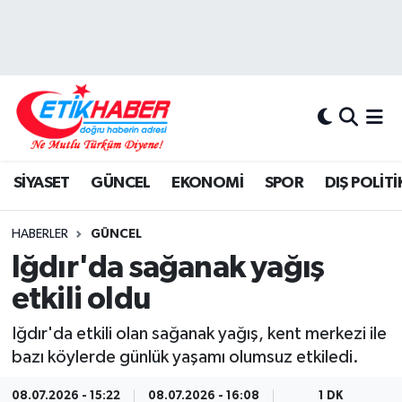
BİLİM-TEKNOLOJİ
Nöbetçi Eczaneler
DIŞ POLİTİKA
Hava Durumu
DÜNYA
İstanbul Namaz Vakitleri
SİYASET
GÜNCEL
EKONOMİ
SPOR
DIŞ POLİTİ
EĞİTİM GENÇLİK
Trafik Durumu
HABERLER
GÜNCEL
EKONOMİ
Süper Lig Puan Durumu ve Fikstür
Iğdır'da sağanak yağış
etkili oldu
KÖŞE YAZILARI
Tüm Manşetler
Iğdır'da etkili olan sağanak yağış, kent merkezi ile
KÜLTÜR-SANAT-MAGAZİN
Son Dakika Haberleri
bazı köylerde günlük yaşamı olumsuz etkiledi.
MEDYA
Haber Arşivi
08.07.2026 - 15:22
08.07.2026 - 16:08
1 DK