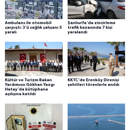
Ambulans ile otomobil
Şanlıurfa'da zincirleme
çarpıştı: 3'ü sağlık çalışanı 5
trafik kazasında 7 kişi
yaralı
yaralandı
Kültür ve Turizm Bakan
KKTC'de Erenköy Direnişi
Yardımcısı Gökhan Yazgı
şehitleri törenlerle anıldı
Hatay'da kütüphane
açılışına katıldı