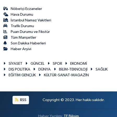
Nöbetçi Eczaneler
Hava Durumu
İstanbul Namaz Vakitleri
Trafik Durumu
Puan Durumu ve Fikstür
Tüm Manşetler
Son Dakika Haberleri
Haber Arşivi
SİYASET
GÜNCEL
SPOR
EKONOMİ
DIŞ POLİTİKA
DÜNYA
BİLİM-TEKNOLOJİ
SAĞLIK
EĞİTİM GENÇLİK
KÜLTÜR-SANAT-MAGAZİN
RSS
Copyright © 2023. Her hakkı saklıdır.
Haber Yazılımı:
TE Bilişim