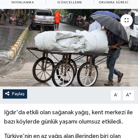
YAYINLANMA
GÜNCELLEME
OKUNMA SÜRESI
ÖZEL HABER
RÖPORTAJLAR
SAĞLIK
SİYASET
GÜNCEL
SPOR
Paylaş
-
+
A
A
YAŞAM
Iğdır'da etkili olan sağanak yağış, kent merkezi ile
Yerel
bazı köylerde günlük yaşamı olumsuz etkiledi.
Türkiye'nin en az yağış alan illerinden biri olan