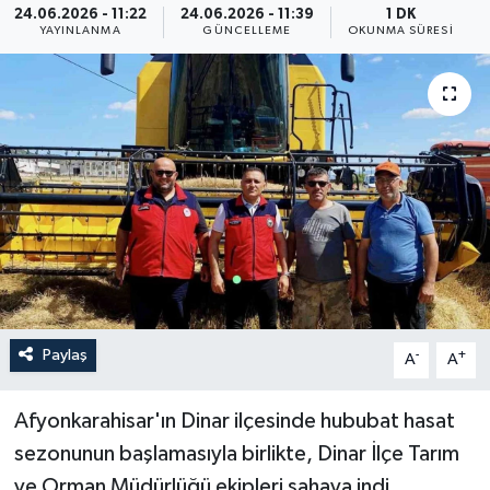
24.06.2026 - 11:22
24.06.2026 - 11:39
1 DK
YAYINLANMA
GÜNCELLEME
OKUNMA SÜRESI
ÖZEL HABER
RÖPORTAJLAR
SAĞLIK
SİYASET
GÜNCEL
SPOR
Paylaş
-
+
A
A
YAŞAM
Afyonkarahisar'ın Dinar ilçesinde hububat hasat
Yerel
sezonunun başlamasıyla birlikte, Dinar İlçe Tarım
ve Orman Müdürlüğü ekipleri sahaya indi.