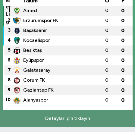
#
Takım
O
P
1
Amed
0
0
2
Erzurumspor FK
0
0
3
Başakşehir
0
0
4
Kocaelispor
0
0
5
Beşiktaş
0
0
6
Eyüpspor
0
0
7
Galatasaray
0
0
8
Çorum FK
0
0
9
Gaziantep FK
0
0
10
Alanyaspor
0
0
Detaylar için tıklayın