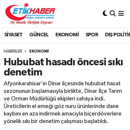
BİLİM-TEKNOLOJİ
Nöbetçi Eczaneler
SİYASET
GÜNCEL
EKONOMİ
SPOR
DIŞ POLİTİ
DIŞ POLİTİKA
Hava Durumu
DÜNYA
İstanbul Namaz Vakitleri
HABERLER
EKONOMİ
Hububat hasadı öncesi sıkı
EĞİTİM GENÇLİK
Trafik Durumu
denetim
EKONOMİ
Süper Lig Puan Durumu ve Fikstür
Afyonkarahisar'ın Dinar ilçesinde hububat hasat
sezonunun başlamasıyla birlikte, Dinar İlçe Tarım
KÖŞE YAZILARI
Tüm Manşetler
ve Orman Müdürlüğü ekipleri sahaya indi.
Üreticilerin el emeği göz nuru ürünlerinde dane
KÜLTÜR-SANAT-MAGAZİN
Son Dakika Haberleri
kaybını en aza indirmek amacıyla biçerdöverlere
yönelik sıkı bir denetim çalışması başlatıldı.
MEDYA
Haber Arşivi