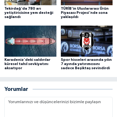
Tekirdağ'da 780 arı
TÜRİB'in Uluslararası Ürün
yetiştiricisine yem desteği
Piyasası Projesi'nde sona
sağlandı
yaklaşıldı
Karadeniz'deki saldırılar
Spor hisseleri arasında yılın
küresel tahıl sevkiyatını
7 ayında yatırımcısını
aksatıyor
sadece Beşiktaş sevindirdi
Yorumlar