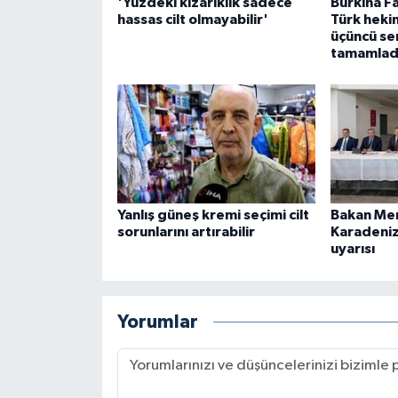
'Yüzdeki kızarıklık sadece
Burkina Fa
hassas cilt olmayabilir'
Türk heki
üçüncü ser
tamamlad
Yanlış güneş kremi seçimi cilt
Bakan Me
sorunlarını artırabilir
Karadeniz 
uyarısı
Yorumlar