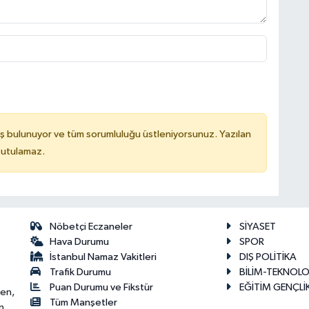
ş bulunuyor ve tüm sorumluluğu üstleniyorsunuz. Yazılan
tutulamaz.
Nöbetçi Eczaneler
SİYASET
Hava Durumu
SPOR
İstanbul Namaz Vakitleri
DIŞ POLİTİKA
Trafik Durumu
BİLİM-TEKNOLO
Puan Durumu ve Fikstür
EĞİTİM GENÇLİ
ken,
Tüm Manşetler
n