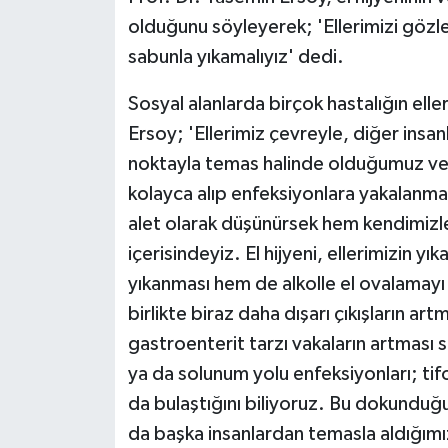
olduğunu söyleyerek; 'Ellerimizi gözl
sabunla yıkamalıyız' dedi.
Sosyal alanlarda birçok hastalığın elle
Ersoy; 'Ellerimiz çevreyle, diğer insanla
noktayla temas halinde olduğumuz ve b
kolayca alıp enfeksiyonlara yakalanma r
alet olarak düşünürsek hem kendimizl
içerisindeyiz. El hijyeni, ellerimizin yı
yıkanması hem de alkolle el ovalamayı i
birlikte biraz daha dışarı çıkışların art
gastroenterit tarzı vakaların artması s
ya da solunum yolu enfeksiyonları; tifo 
da bulaştığını biliyoruz. Bu dokunduğ
da başka insanlardan temasla aldığım