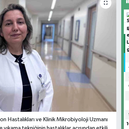
 Hastalıkları ve Klinik Mikrobiyoloji Uzmanı
1
e yıkama tekniğinin hastalıklar açısından etkili