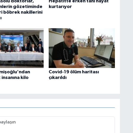
solu doktorlar,
Hepatitte erken tanı hayat
mlerin gözetiminde
kurtarıyor
i böbrek nakillerini
ı
mişoğlu'ndan
Covid-19 ölüm haritası
insanına kilo
çıkarıldı