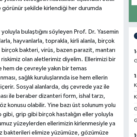
e görünür şekilde kirlendiği her durumda
r yoluyla bulaştığını söyleyen Prof. Dr. Yasemin
rla, hayvanlarla, toprakla, kirli alanla, birçok
irçok bakteri, virüs, bazen parazit, mantarı
1
iskimiz olan aletlerimiz diyelim. Ellerimizi bir
G
e hem de çevreyle yakın bir temas
1
kanması, sağlık kuruluşlarında ise hem ellerin
K
çerir. Sosyal alanlarda, dış çevrede yaz ile
ması ile beraber dizanteri form, ishal tarzı,
K
öz konusu olabilir. Yine bazı üst solunum yolu
G
gibi, grip gibi birçok hastalığın eller yoluyla
G
umuz yüzeylerden ellerimizin kirlenmesiyle ya
ız bakterileri elimize yüzümüze, gözümüze
1