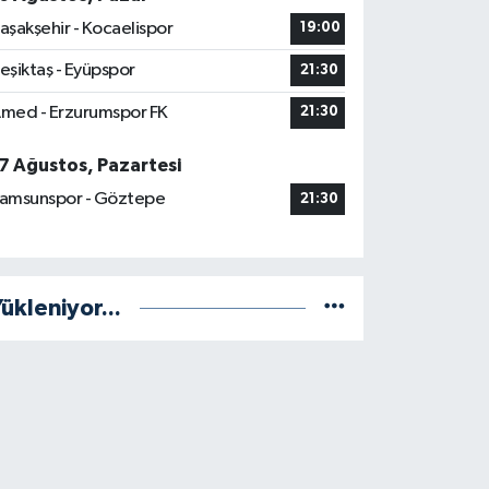
aşakşehir - Kocaelispor
19:00
eşiktaş - Eyüpspor
21:30
med - Erzurumspor FK
21:30
7 Ağustos, Pazartesi
amsunspor - Göztepe
21:30
ükleniyor...