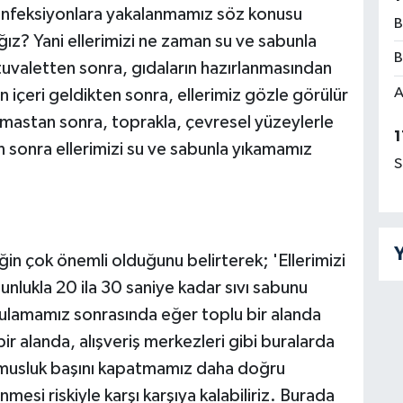
enfeksiyonlara yakalanmamız söz konusu
B
ğız? Yani ellerimizi ne zaman su ve sabunla
B
tuvaletten sonra, gıdaların hazırlanmasından
A
çeri geldikten sonra, ellerimiz gözle görülür
emastan sonra, toprakla, çevresel yüzeylerle
1
 sonra ellerimizi su ve sabunla yıkamamız
S
Y
iğin çok önemli olduğunu belirterek; 'Ellerimizi
unlukla 20 ila 30 saniye kadar sıvı sabunu
rulamamız sonrasında eğer toplu bir alanda
ir alanda, alışveriş merkezleri gibi buralarda
la musluk başını kapatmamız daha doğru
nmesi riskiyle karşı karşıya kalabiliriz. Burada