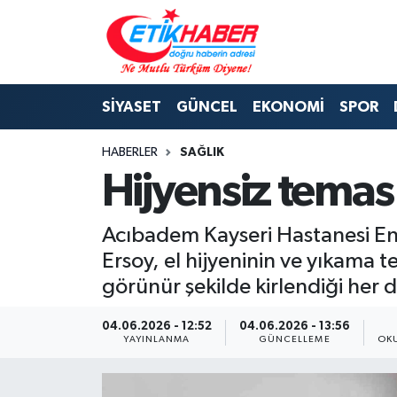
BİLİM-TEKNOLOJİ
Nöbetçi Eczaneler
SİYASET
GÜNCEL
EKONOMİ
SPOR
DIŞ POLİTİKA
Hava Durumu
HABERLER
SAĞLIK
DÜNYA
İstanbul Namaz Vakitleri
Hijyensiz temas 
EĞİTİM GENÇLİK
Trafik Durumu
Acıbadem Kayseri Hastanesi Enfe
EKONOMİ
Süper Lig Puan Durumu ve Fikstür
Ersoy, el hijyeninin ve yıkama t
görünür şekilde kirlendiği her
KÖŞE YAZILARI
Tüm Manşetler
04.06.2026 - 12:52
04.06.2026 - 13:56
KÜLTÜR-SANAT-MAGAZİN
Son Dakika Haberleri
YAYINLANMA
GÜNCELLEME
OK
MEDYA
Haber Arşivi