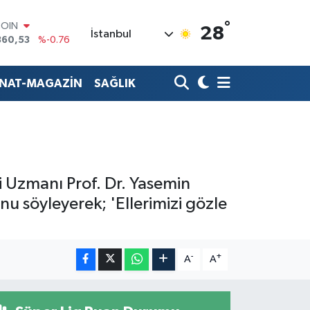
COIN
°
28
İstanbul
360,53
%-0.76
LAR
7069
%0.17
RO
ANAT-MAGAZİN
SAĞLIK
0265
%0.01
RLİN
1897
%0.02
M ALTIN
4.81
%1.44
T100
887
%64
i Uzmanı Prof. Dr. Yasemin
unu söyleyerek; 'Ellerimizi gözle
-
+
A
A