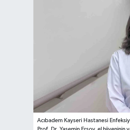
ÖZEL HABER
RÖPORTAJLAR
SAĞLIK
SİYASET
GÜNCEL
SPOR
YAŞAM
Yerel
Acıbadem Kayseri Hastanesi Enfeksiyon
Prof. Dr. Yasemin Ersoy, el hijyeninin v