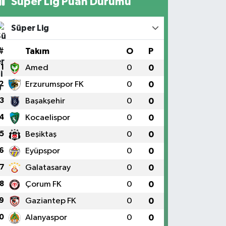
Süper Lig Puan Durumu
Süper Lig
#
Takım
O
P
1
Amed
0
0
2
Erzurumspor FK
0
0
3
Başakşehir
0
0
4
Kocaelispor
0
0
5
Beşiktaş
0
0
6
Eyüpspor
0
0
7
Galatasaray
0
0
8
Çorum FK
0
0
9
Gaziantep FK
0
0
0
Alanyaspor
0
0