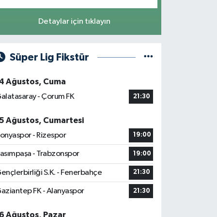
Detaylar için tıklayın
Süper Lig Fikstür
4 Ağustos, Cuma
alatasaray - Çorum FK
21:30
5 Ağustos, Cumartesi
onyaspor - Rizespor
19:00
asımpaşa - Trabzonspor
19:00
ençlerbirliği S.K. - Fenerbahçe
21:30
aziantep FK - Alanyaspor
21:30
6 Ağustos, Pazar