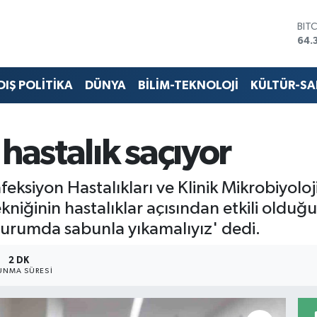
BIT
64.
DO
47,
EU
DIŞ POLİTİKA
DÜNYA
BİLİM-TEKNOLOJİ
KÜLTÜR-S
55,
STE
64,
GRA
hastalık saçıyor
657
BİS
13.
ksiyon Hastalıkları ve Klinik Mikrobiyoloj
ekniğinin hastalıklar açısından etkili olduğ
 durumda sabunla yıkamalıyız' dedi.
2 DK
UNMA SÜRESI