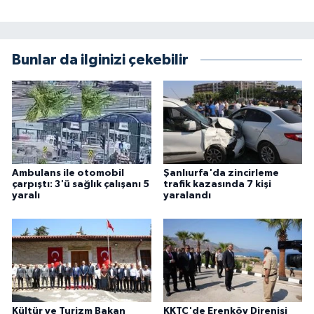
Bunlar da ilginizi çekebilir
Ambulans ile otomobil
Şanlıurfa'da zincirleme
çarpıştı: 3'ü sağlık çalışanı 5
trafik kazasında 7 kişi
yaralı
yaralandı
Kültür ve Turizm Bakan
KKTC'de Erenköy Direnişi