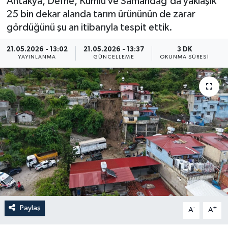
Antakya, Defne, Kumlu ve Samandağ'da yaklaşık
25 bin dekar alanda tarım ürününün de zarar
ÖZEL HABER
gördüğünü şu an itibarıyla tespit ettik.
RÖPORTAJLAR
21.05.2026 - 13:02
21.05.2026 - 13:37
3 DK
YAYINLANMA
GÜNCELLEME
OKUNMA SÜRESI
SAĞLIK
SİYASET
GÜNCEL
SPOR
YAŞAM
Yerel
Paylaş
-
+
A
A