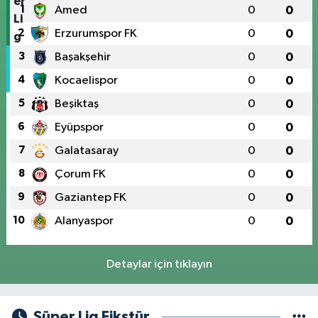
1
Amed
0
0
2
Erzurumspor FK
0
0
3
Başakşehir
0
0
4
Kocaelispor
0
0
5
Beşiktaş
0
0
6
Eyüpspor
0
0
7
Galatasaray
0
0
8
Çorum FK
0
0
9
Gaziantep FK
0
0
10
Alanyaspor
0
0
Detaylar için tıklayın
Süper Lig Fikstür