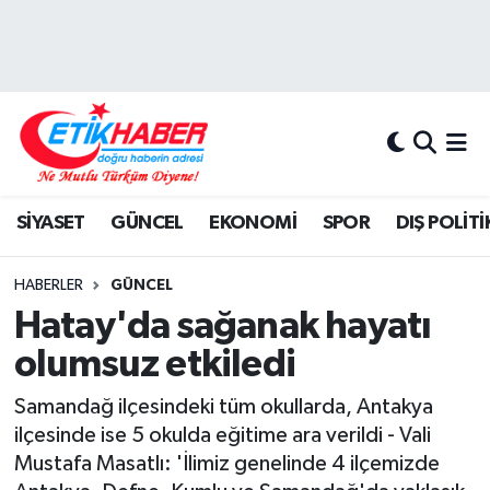
BİLİM-TEKNOLOJİ
Nöbetçi Eczaneler
DIŞ POLİTİKA
Hava Durumu
DÜNYA
İstanbul Namaz Vakitleri
SİYASET
GÜNCEL
EKONOMİ
SPOR
DIŞ POLİTİ
EĞİTİM GENÇLİK
Trafik Durumu
HABERLER
GÜNCEL
EKONOMİ
Süper Lig Puan Durumu ve Fikstür
Hatay'da sağanak hayatı
olumsuz etkiledi
KÖŞE YAZILARI
Tüm Manşetler
Samandağ ilçesindeki tüm okullarda, Antakya
KÜLTÜR-SANAT-MAGAZİN
Son Dakika Haberleri
ilçesinde ise 5 okulda eğitime ara verildi - Vali
Mustafa Masatlı: 'İlimiz genelinde 4 ilçemizde
MEDYA
Haber Arşivi