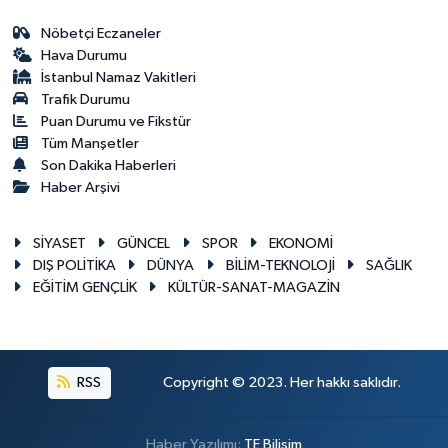
Nöbetçi Eczaneler
Hava Durumu
İstanbul Namaz Vakitleri
Trafik Durumu
Puan Durumu ve Fikstür
Tüm Manşetler
Son Dakika Haberleri
Haber Arşivi
SİYASET
GÜNCEL
SPOR
EKONOMİ
DIŞ POLİTİKA
DÜNYA
BİLİM-TEKNOLOJİ
SAĞLIK
EĞİTİM GENÇLİK
KÜLTÜR-SANAT-MAGAZİN
RSS
Copyright © 2023. Her hakkı saklıdır.
Haber Yazılımı:
TE Bilişim