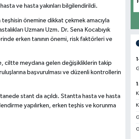
1
hasta ve hasta yakınları bilgilendirildi.
en teşhisin önemine dikkat çekmek amacıyla
stalıkları Uzmanı Uzm. Dr. Sena Kocabıyık
erinde erken tanının önemi, risk faktörleri ve
1
, ciltte meydana gelen değişikliklerin takip
G
ruluşlarına başvurulması ve düzenli kontrollerin
1
K
tanede stant da açıldı. Stantta hasta ve hasta
gilendirme yapılırken, erken teşhis ve korunma
K
G
G