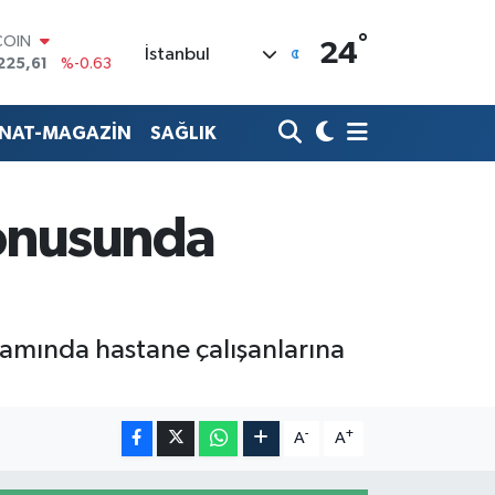
°
COIN
24
İstanbul
225,61
%-0.63
LAR
7143
%0.16
RO
ANAT-MAGAZİN
SAĞLIK
0317
%-0.02
RLİN
2463
%0.07
M ALTIN
konusunda
0.40
%0.45
T100
799
%70
samında hastane çalışanlarına
-
+
A
A