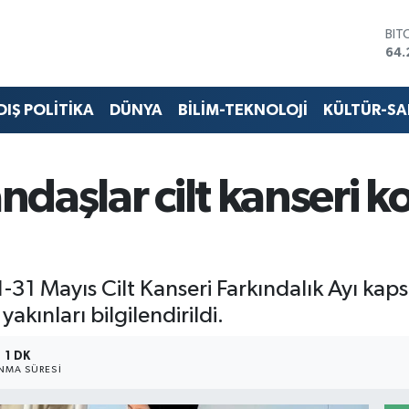
BIT
64.
DO
47,
EU
DIŞ POLİTİKA
DÜNYA
BİLİM-TEKNOLOJİ
KÜLTÜR-S
55,
STE
64,
GRA
daşlar cilt kanseri 
651
BİS
13.
-31 Mayıs Cilt Kanseri Farkındalık Ayı kap
akınları bilgilendirildi.
1 DK
NMA SÜRESI