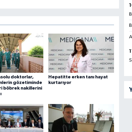
1
B
B
A
1
S
solu doktorlar,
Hepatitte erken tanı hayat
mlerin gözetiminde
kurtarıyor
i böbrek nakillerini
Y
ı