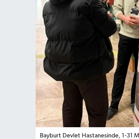
ÖZEL HABER
RÖPORTAJLAR
SAĞLIK
SİYASET
GÜNCEL
SPOR
YAŞAM
Yerel
Bayburt Devlet Hastanesinde, 1-31 May