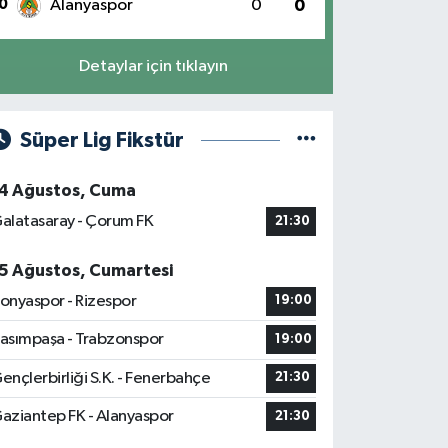
0
Alanyaspor
0
0
Detaylar için tıklayın
Süper Lig Fikstür
4 Ağustos, Cuma
alatasaray - Çorum FK
21:30
5 Ağustos, Cumartesi
onyaspor - Rizespor
19:00
asımpaşa - Trabzonspor
19:00
ençlerbirliği S.K. - Fenerbahçe
21:30
aziantep FK - Alanyaspor
21:30