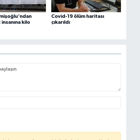
mişoğlu'ndan
Covid-19 ölüm haritası
insanına kilo
çıkarıldı