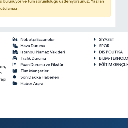
ş bulunuyor ve tüm sorumluluğu üstleniyorsunuz. Yazılan
tutulamaz.
Nöbetçi Eczaneler
SİYASET
Hava Durumu
SPOR
İstanbul Namaz Vakitleri
DIŞ POLİTİKA
Trafik Durumu
BİLİM-TEKNOLO
Puan Durumu ve Fikstür
EĞİTİM GENÇLİ
ken,
Tüm Manşetler
n
Son Dakika Haberleri
yapı
Haber Arşivi