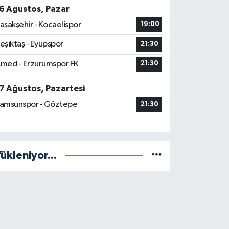
6 Ağustos, Pazar
aşakşehir - Kocaelispor
19:00
eşiktaş - Eyüpspor
21:30
med - Erzurumspor FK
21:30
7 Ağustos, Pazartesi
amsunspor - Göztepe
21:30
ükleniyor...