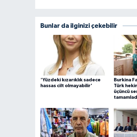
Bunlar da ilginizi çekebilir
'Yüzdeki kızarıklık sadece
Burkina Fa
hassas cilt olmayabilir'
Türk heki
üçüncü ser
tamamlad