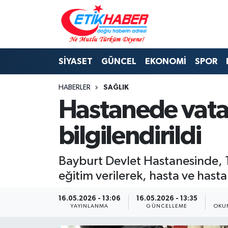
BİLİM-TEKNOLOJİ
Nöbetçi Eczaneler
SİYASET
GÜNCEL
EKONOMİ
SPOR
DIŞ POLİTİKA
Hava Durumu
HABERLER
SAĞLIK
DÜNYA
İstanbul Namaz Vakitleri
Hastanede vatan
EĞİTİM GENÇLİK
Trafik Durumu
bilgilendirildi
EKONOMİ
Süper Lig Puan Durumu ve Fikstür
Bayburt Devlet Hastanesinde, 1
KÖŞE YAZILARI
Tüm Manşetler
eğitim verilerek, hasta ve hasta y
KÜLTÜR-SANAT-MAGAZİN
Son Dakika Haberleri
16.05.2026 - 13:06
16.05.2026 - 13:35
YAYINLANMA
GÜNCELLEME
OKU
MEDYA
Haber Arşivi