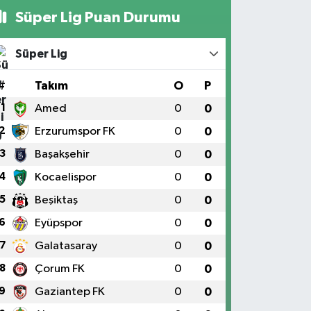
Süper Lig Puan Durumu
Süper Lig
#
Takım
O
P
1
Amed
0
0
2
Erzurumspor FK
0
0
3
Başakşehir
0
0
4
Kocaelispor
0
0
5
Beşiktaş
0
0
6
Eyüpspor
0
0
7
Galatasaray
0
0
8
Çorum FK
0
0
9
Gaziantep FK
0
0