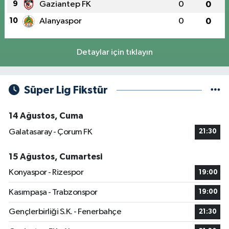
9
Gaziantep FK
0
0
10
Alanyaspor
0
0
Detaylar için tıklayın
Süper Lig Fikstür
14 Ağustos, Cuma
Galatasaray - Çorum FK
21:30
15 Ağustos, Cumartesi
Konyaspor - Rizespor
19:00
Kasımpaşa - Trabzonspor
19:00
Gençlerbirliği S.K. - Fenerbahçe
21:30