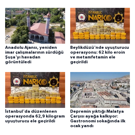
Anadolu Ajansı, yeniden
Beylikdüzü'nde uyuşturucu
imar çalışmalarının sürdüğü
operasyonu: 62 kilo eroin
Şuşa'yı havadan
ve metamfetamin ele
görüntüledi
geçirildi
İstanbul'da düzenlenen
Depremin yıktığı Malatya
operasyonda 62,9 kilogram
Çarşısı ayağa kalkıyor:
uyuşturucu ele geçirildi
Gastronomi sokağında ilk
ocak yandı