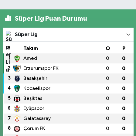
Süper Lig Puan Durumu
Süper Lig
#
Takım
O
P
1
Amed
0
0
2
Erzurumspor FK
0
0
3
Başakşehir
0
0
4
Kocaelispor
0
0
5
Beşiktaş
0
0
6
Eyüpspor
0
0
7
Galatasaray
0
0
8
Çorum FK
0
0