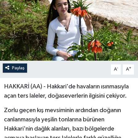
ÖZEL HABER
RÖPORTAJLAR
SAĞLIK
SİYASET
Paylaş
-
+
A
A
GÜNCEL
HAKKARİ (AA) - Hakkari'de havaların ısınmasıyla
SPOR
açan ters laleler, doğaseverlerin ilgisini çekiyor.
YAŞAM
Zorlu geçen kış mevsiminin ardından doğanın
canlanmasıyla yeşilin tonlarına bürünen
Yerel
Hakkari'nin dağlık alanları, bazı bölgelerde