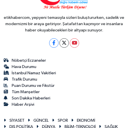
etikhabercom, yepyeni temasıyla sizleri buluştururken, sadelik ve
modernizmi bir araya getiriyor. Şatafattan kaçınıyor ve insanlara
haber okuyabilecekleri bir altyapı sunuyor.
Nöbetçi Eczaneler
Hava Durumu
İstanbul Namaz Vakitleri
Trafik Durumu
Puan Durumu ve Fikstür
Tüm Manşetler
Son Dakika Haberleri
Haber Arşivi
SİYASET
GÜNCEL
SPOR
EKONOMİ
DIŞ POLİTİKA
DÜNYA
BİLİM-TEKNOLOJİ
SAĞLIK