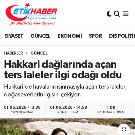
BİLİM-TEKNOLOJİ
Nöbetçi Eczaneler
SİYASET
GÜNCEL
EKONOMİ
SPOR
DIŞ POLİTİ
DIŞ POLİTİKA
Hava Durumu
DÜNYA
İstanbul Namaz Vakitleri
HABERLER
GÜNCEL
Hakkari dağlarında açan
EĞİTİM GENÇLİK
Trafik Durumu
ters laleler ilgi odağı oldu
EKONOMİ
Süper Lig Puan Durumu ve Fikstür
Hakkari'de havaların ısınmasıyla açan ters laleler,
doğaseverlerin ilgisini çekiyor.
KÖŞE YAZILARI
Tüm Manşetler
01.06.2026 - 13:30
01.06.2026 - 14:58
1 DK
YAYINLANMA
GÜNCELLEME
OKUNMA SÜRESI
KÜLTÜR-SANAT-MAGAZİN
Son Dakika Haberleri
MEDYA
Haber Arşivi