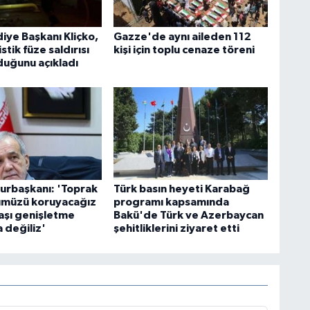
iye Başkanı Kliçko,
Gazze'de aynı aileden 112
stik füze saldırısı
kişi için toplu cenaze töreni
duğunu açıkladı
urbaşkanı: 'Toprak
Türk basın heyeti Karabağ
ümüzü koruyacağız
programı kapsamında
aşı genişletme
Bakü'de Türk ve Azerbaycan
 değiliz'
şehitliklerini ziyaret etti