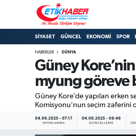
BİLİM-TEKNOLOJİ
Nöbetçi Eczaneler
SİYASET
GÜNCEL
EKONOMİ
SPOR
DIŞ POLİTİKA
Hava Durumu
HABERLER
DÜNYA
DÜNYA
İstanbul Namaz Vakitleri
Güney Kore’nin 
EĞİTİM GENÇLİK
Trafik Durumu
myung göreve b
EKONOMİ
Süper Lig Puan Durumu ve Fikstür
Güney Kore’de yapılan erken se
KÖŞE YAZILARI
Tüm Manşetler
Komisyonu’nun seçim zaferini o
KÜLTÜR-SANAT-MAGAZİN
Son Dakika Haberleri
04.06.2025 - 07:17
04.06.2025 - 09:46
YAYINLANMA
GÜNCELLEME
OK
MEDYA
Haber Arşivi