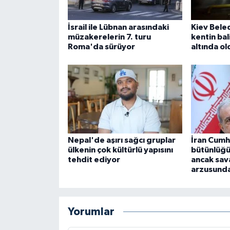
İsrail ile Lübnan arasındaki
Kiev Beled
müzakerelerin 7. turu
kentin bali
Roma'da sürüyor
altında ol
Nepal'de aşırı sağcı gruplar
İran Cumh
ülkenin çok kültürlü yapısını
bütünlüğ
tehdit ediyor
ancak sav
arzusunda
Yorumlar