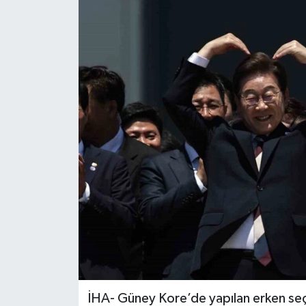
ÖZEL HABER
RÖPORTAJLAR
SAĞLIK
SİYASET
GÜNCEL
SPOR
YAŞAM
Yerel
İHA- Güney Kore’de yapılan erken seç