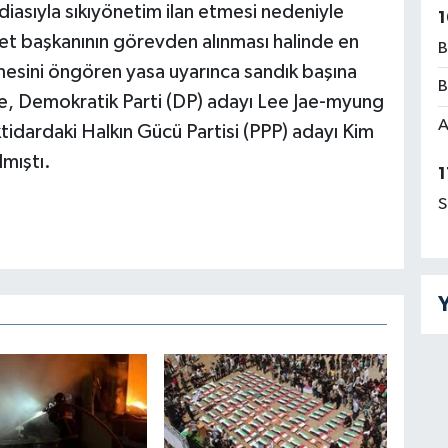
iasıyla sıkıyönetim ilan etmesi nedeniyle
1
et başkanının görevden alınması halinde en
B
mesini öngören yasa uyarınca sandık başına
B
re, Demokratik Parti (DP) adayı Lee Jae-myung
A
ktidardaki Halkın Gücü Partisi (PPP) adayı Kim
mıştı.
1
S
Y