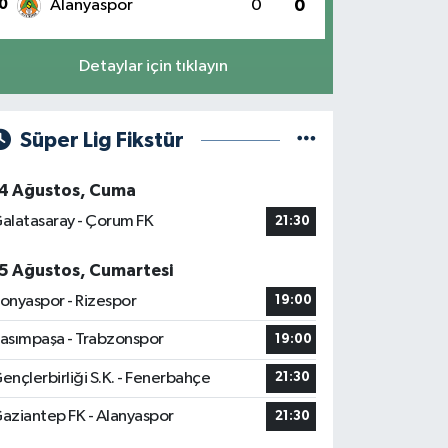
0
Alanyaspor
0
0
Detaylar için tıklayın
Süper Lig Fikstür
4 Ağustos, Cuma
alatasaray - Çorum FK
21:30
5 Ağustos, Cumartesi
onyaspor - Rizespor
19:00
asımpaşa - Trabzonspor
19:00
ençlerbirliği S.K. - Fenerbahçe
21:30
aziantep FK - Alanyaspor
21:30