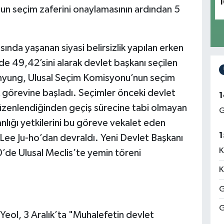
1
n seçim zaferini onaylamasının ardından 5
ında yaşanan siyasi belirsizlik yapılan erken
zde 49,42’sini alarak devlet başkanı seçilen
-myung, Ulusal Seçim Komisyonu’nun seçim
ık görevine başladı. Seçimler önceki devlet
1
üzenlendiğinden geçiş sürecine tabi olmayan
G
nlığı yetkilerini bu göreve vekalet eden
1
Lee Ju-ho’dan devraldı. Yeni Devlet Başkanı
K
0’de Ulusal Meclis’te yemin töreni
K
G
G
eol, 3 Aralık’ta "Muhalefetin devlet