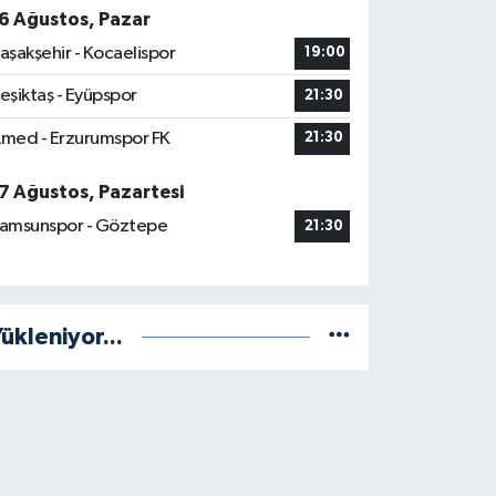
6 Ağustos, Pazar
aşakşehir - Kocaelispor
19:00
eşiktaş - Eyüpspor
21:30
med - Erzurumspor FK
21:30
7 Ağustos, Pazartesi
amsunspor - Göztepe
21:30
ükleniyor...