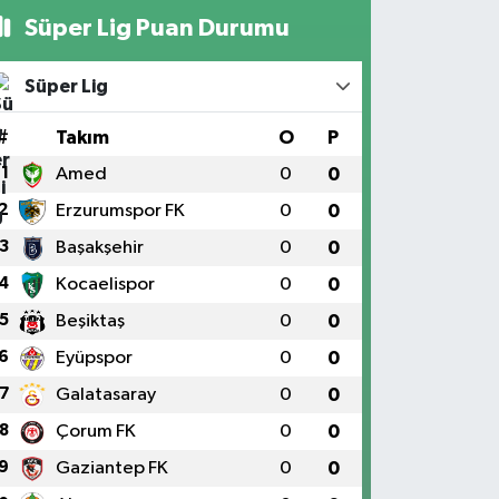
Süper Lig Puan Durumu
Süper Lig
#
Takım
O
P
1
Amed
0
0
2
Erzurumspor FK
0
0
3
Başakşehir
0
0
4
Kocaelispor
0
0
5
Beşiktaş
0
0
6
Eyüpspor
0
0
7
Galatasaray
0
0
8
Çorum FK
0
0
9
Gaziantep FK
0
0