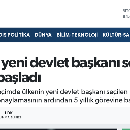
BIT
64.
DO
47,
EU
DIŞ POLİTİKA
DÜNYA
BİLİM-TEKNOLOJİ
KÜLTÜR-S
55,
STE
64
GRA
yeni devlet başkanı se
651
BİS
aşladı
13.
çimde ülkenin yeni devlet başkanı seçilen
naylamasının ardından 5 yıllık görevine ba
1 DK
UNMA SÜRESI