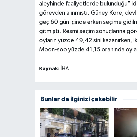
aleyhinde faaliyetlerde bulunduğu" idd
görevden alınmıştı. Güney Kore, devl
geç 60 gün içinde erken seçime gidil
gitmişti. Resmi seçim sonuçlarına gö
oyların yüzde 49,42’sini kazanırken, i
Moon-soo yüzde 41,15 oranında oy al
Kaynak:
İHA
Bunlar da ilginizi çekebilir