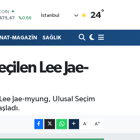
°
COIN
24
İstanbul
475,47
%0.66
LAR
5971
%0.05
RO
ANAT-MAGAZİN
SAĞLIK
1336
%0.18
RLİN
,2534
%0.22
M ALTIN
çilen Lee Jae-
8.23
%0.39
T100
703
%0
 Lee Jae-myung, Ulusal Seçim
şladı.
-
+
A
A