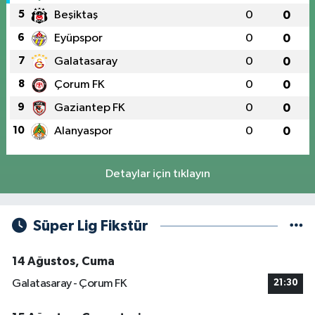
5
Beşiktaş
0
0
6
Eyüpspor
0
0
7
Galatasaray
0
0
8
Çorum FK
0
0
9
Gaziantep FK
0
0
10
Alanyaspor
0
0
Detaylar için tıklayın
Süper Lig Fikstür
14 Ağustos, Cuma
Galatasaray - Çorum FK
21:30