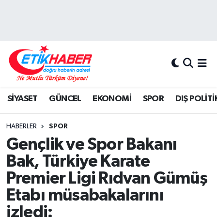
BİLİM-TEKNOLOJİ
Nöbetçi Eczaneler
DIŞ POLİTİKA
Hava Durumu
DÜNYA
İstanbul Namaz Vakitleri
SİYASET
GÜNCEL
EKONOMİ
SPOR
DIŞ POLİTİ
EĞİTİM GENÇLİK
Trafik Durumu
HABERLER
SPOR
EKONOMİ
Süper Lig Puan Durumu ve Fikstür
Gençlik ve Spor Bakanı
Bak, Türkiye Karate
KÖŞE YAZILARI
Tüm Manşetler
Premier Ligi Rıdvan Gümüş
KÜLTÜR-SANAT-MAGAZİN
Son Dakika Haberleri
Etabı müsabakalarını
izledi:
MEDYA
Haber Arşivi