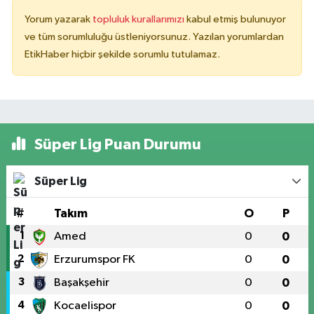
Yorum yazarak
topluluk kurallarımızı
kabul etmiş bulunuyor
ve tüm sorumluluğu üstleniyorsunuz. Yazılan yorumlardan
EtikHaber hiçbir şekilde sorumlu tutulamaz.
Süper Lig Puan Durumu
Süper Lig
#
Takım
O
P
1
Amed
0
0
2
Erzurumspor FK
0
0
3
Başakşehir
0
0
4
Kocaelispor
0
0