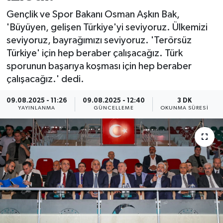
Gençlik ve Spor Bakanı Osman Aşkın Bak,
ÖZEL HABER
'Büyüyen, gelişen Türkiye'yi seviyoruz. Ülkemizi
seviyoruz, bayrağımızı seviyoruz. 'Terörsüz
RÖPORTAJLAR
Türkiye' için hep beraber çalışacağız. Türk
sporunun başarıya koşması için hep beraber
SAĞLIK
çalışacağız.' dedi.
SİYASET
09.08.2025 - 11:26
09.08.2025 - 12:40
3 DK
YAYINLANMA
GÜNCELLEME
OKUNMA SÜRESI
GÜNCEL
SPOR
YAŞAM
Yerel