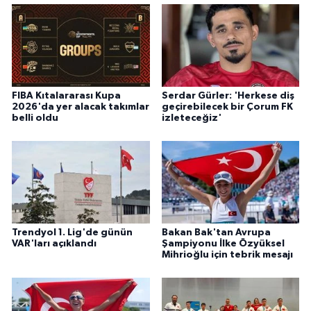
FIBA Kıtalararası Kupa
Serdar Gürler: 'Herkese diş
2026'da yer alacak takımlar
geçirebilecek bir Çorum FK
belli oldu
izleteceğiz'
Trendyol 1. Lig'de günün
Bakan Bak'tan Avrupa
VAR'ları açıklandı
Şampiyonu İlke Özyüksel
Mihrioğlu için tebrik mesajı