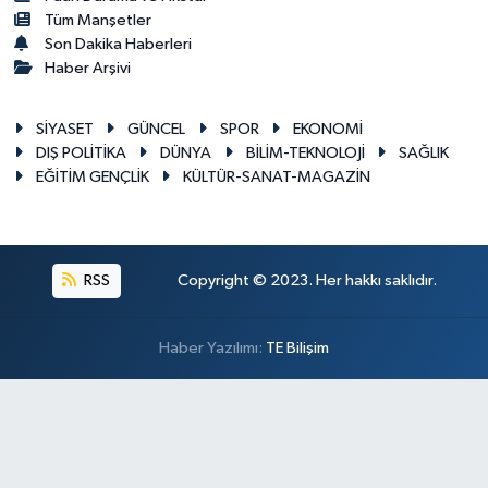
Tüm Manşetler
Son Dakika Haberleri
Haber Arşivi
SİYASET
GÜNCEL
SPOR
EKONOMİ
DIŞ POLİTİKA
DÜNYA
BİLİM-TEKNOLOJİ
SAĞLIK
EĞİTİM GENÇLİK
KÜLTÜR-SANAT-MAGAZİN
RSS
Copyright © 2023. Her hakkı saklıdır.
Haber Yazılımı:
TE Bilişim