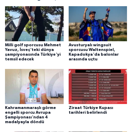
Milli golf sporcusu Mehmet
Avusturyalı wingsuit
Yavuz, İsveç'teki dünya
sporcusu Waltenspiel,
şampiyonasında Türkiye'yi
Kapadokya'da balonlar
temsil edecek
arasında uçtu
Kahramanmaraşlı görme
Ziraat Türkiye Kupası
engelli sporcu Avrupa
tarihleri belirlendi
Şampiyonası'ndan 4
madalyayla döndü