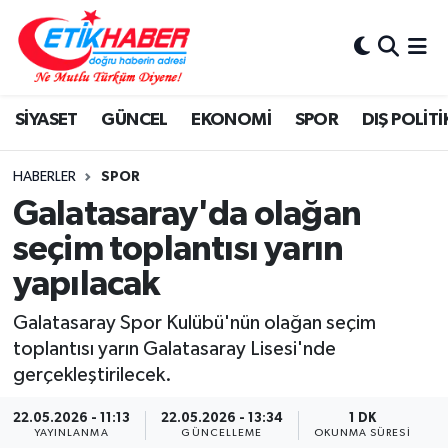
BİLİM-TEKNOLOJİ
Nöbetçi Eczaneler
SİYASET
GÜNCEL
EKONOMİ
SPOR
DIŞ POLİTİ
DIŞ POLİTİKA
Hava Durumu
DÜNYA
İstanbul Namaz Vakitleri
HABERLER
SPOR
Galatasaray'da olağan
EĞİTİM GENÇLİK
Trafik Durumu
seçim toplantısı yarın
yapılacak
EKONOMİ
Süper Lig Puan Durumu ve Fikstür
Galatasaray Spor Kulübü'nün olağan seçim
KÖŞE YAZILARI
Tüm Manşetler
toplantısı yarın Galatasaray Lisesi'nde
gerçekleştirilecek.
KÜLTÜR-SANAT-MAGAZİN
Son Dakika Haberleri
22.05.2026 - 11:13
22.05.2026 - 13:34
1 DK
MEDYA
Haber Arşivi
YAYINLANMA
GÜNCELLEME
OKUNMA SÜRESI