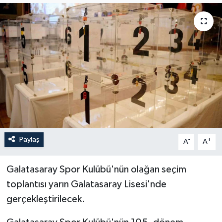
ÖZEL HABER
RÖPORTAJLAR
SAĞLIK
SİYASET
GÜNCEL
Paylaş
-
+
A
A
SPOR
Galatasaray Spor Kulübü'nün olağan seçim
YAŞAM
toplantısı yarın Galatasaray Lisesi'nde
Yerel
gerçekleştirilecek.