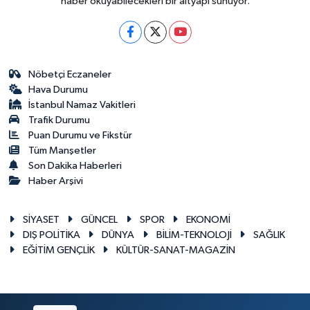
haber okuyabilecekleri bir altyapı sunuyor.
Nöbetçi Eczaneler
Hava Durumu
İstanbul Namaz Vakitleri
Trafik Durumu
Puan Durumu ve Fikstür
Tüm Manşetler
Son Dakika Haberleri
Haber Arşivi
SİYASET
GÜNCEL
SPOR
EKONOMİ
DIŞ POLİTİKA
DÜNYA
BİLİM-TEKNOLOJİ
SAĞLIK
EĞİTİM GENÇLİK
KÜLTÜR-SANAT-MAGAZİN