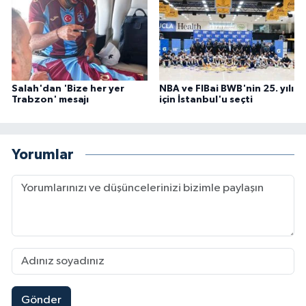
Salah'dan 'Bize her yer
NBA ve FIBai BWB'nin 25. yılı
Trabzon' mesajı
için İstanbul'u seçti
Yorumlar
Gönder