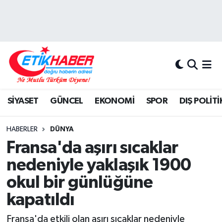
BİLİM-TEKNOLOJİ
Nöbetçi Eczaneler
DIŞ POLİTİKA
Hava Durumu
DÜNYA
İstanbul Namaz Vakitleri
SİYASET
GÜNCEL
EKONOMİ
SPOR
DIŞ POLİTİ
EĞİTİM GENÇLİK
Trafik Durumu
HABERLER
DÜNYA
EKONOMİ
Süper Lig Puan Durumu ve Fikstür
Fransa'da aşırı sıcaklar
nedeniyle yaklaşık 1900
KÖŞE YAZILARI
Tüm Manşetler
okul bir günlüğüne
KÜLTÜR-SANAT-MAGAZİN
Son Dakika Haberleri
kapatıldı
MEDYA
Haber Arşivi
Fransa'da etkili olan aşırı sıcaklar nedeniyle