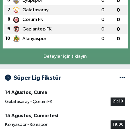
6
Eyüpspor
0
0
7
Galatasaray
0
0
8
Çorum FK
0
0
9
Gaziantep FK
0
0
10
Alanyaspor
0
0
Detaylar için tıklayın
Süper Lig Fikstür
14 Ağustos, Cuma
Galatasaray - Çorum FK
21:30
15 Ağustos, Cumartesi
Konyaspor - Rizespor
19:00