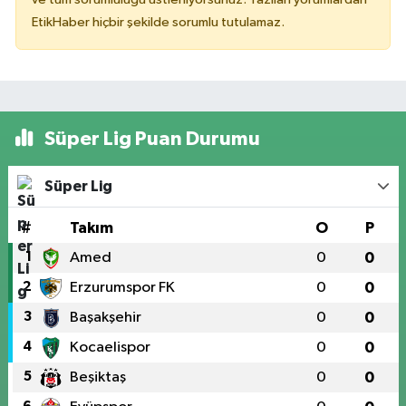
EtikHaber hiçbir şekilde sorumlu tutulamaz.
Süper Lig Puan Durumu
Süper Lig
#
Takım
O
P
1
Amed
0
0
2
Erzurumspor FK
0
0
3
Başakşehir
0
0
4
Kocaelispor
0
0
5
Beşiktaş
0
0