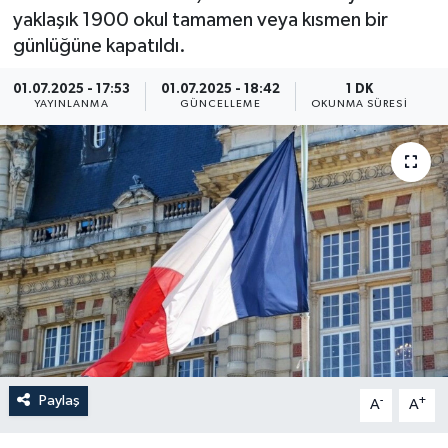
yaklaşık 1900 okul tamamen veya kısmen bir
ÖZEL HABER
günlüğüne kapatıldı.
RÖPORTAJLAR
01.07.2025 - 17:53
01.07.2025 - 18:42
1 DK
YAYINLANMA
GÜNCELLEME
OKUNMA SÜRESI
SAĞLIK
SİYASET
GÜNCEL
SPOR
YAŞAM
Yerel
Paylaş
-
+
A
A