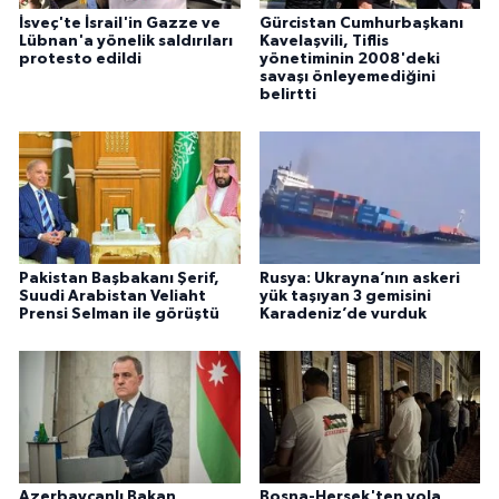
İsveç'te İsrail'in Gazze ve
Gürcistan Cumhurbaşkanı
Lübnan'a yönelik saldırıları
Kavelaşvili, Tiflis
protesto edildi
yönetiminin 2008'deki
savaşı önleyemediğini
belirtti
Pakistan Başbakanı Şerif,
Rusya: Ukrayna’nın askeri
Suudi Arabistan Veliaht
yük taşıyan 3 gemisini
Prensi Selman ile görüştü
Karadeniz’de vurduk
Azerbaycanlı Bakan
Bosna-Hersek'ten yola