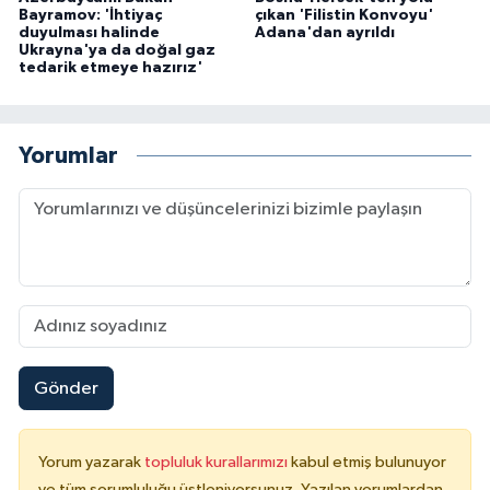
Bayramov: 'İhtiyaç
çıkan 'Filistin Konvoyu'
duyulması halinde
Adana'dan ayrıldı
Ukrayna'ya da doğal gaz
tedarik etmeye hazırız'
Yorumlar
Gönder
Yorum yazarak
topluluk kurallarımızı
kabul etmiş bulunuyor
ve tüm sorumluluğu üstleniyorsunuz. Yazılan yorumlardan