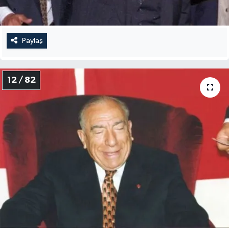
Paylaş
12 / 82