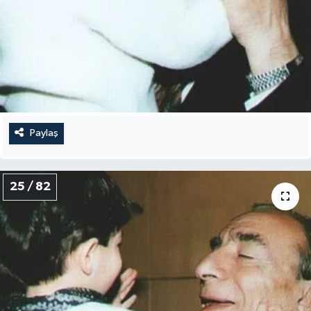
Paylaş
25 / 82