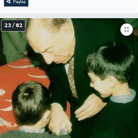
Paylaş
23 / 82