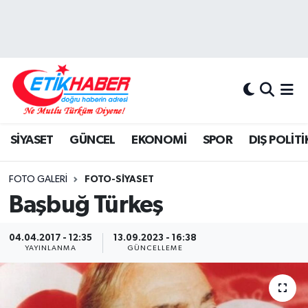
BİLİM-TEKNOLOJİ
Nöbetçi Eczaneler
DIŞ POLİTİKA
Hava Durumu
DÜNYA
İstanbul Namaz Vakitleri
SİYASET
GÜNCEL
EKONOMİ
SPOR
DIŞ POLİTİ
EĞİTİM GENÇLİK
Trafik Durumu
FOTO GALERI
FOTO-SIYASET
EKONOMİ
Süper Lig Puan Durumu ve Fikstür
Başbuğ Türkeş
KÖŞE YAZILARI
Tüm Manşetler
04.04.2017 - 12:35
13.09.2023 - 16:38
YAYINLANMA
GÜNCELLEME
KÜLTÜR-SANAT-MAGAZİN
Son Dakika Haberleri
MEDYA
Haber Arşivi