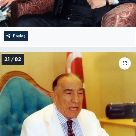
Paylaş
21 / 82