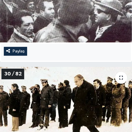
Paylaş
30 / 82