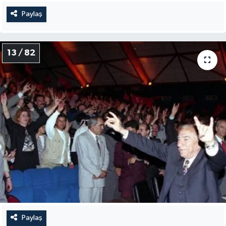
Paylaş
13 / 82
Paylaş