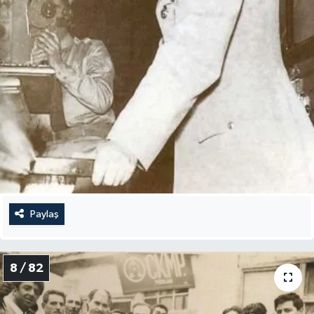
Paylaş
8 / 82