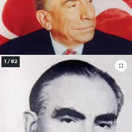
ÖZEL HABER
RÖPORTAJLAR
SAĞLIK
SİYASET
1 / 82
GÜNCEL
SPOR
YAŞAM
Yerel