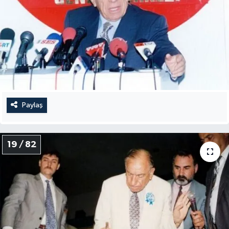
Paylaş
19 / 82