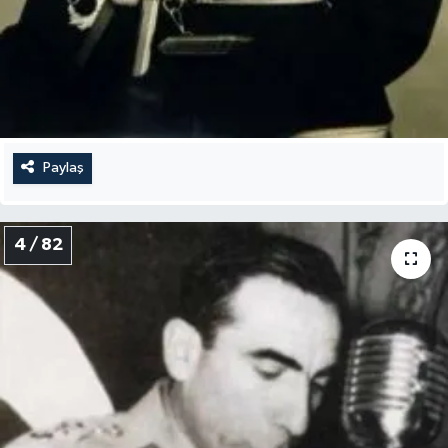
Paylaş
4 / 82